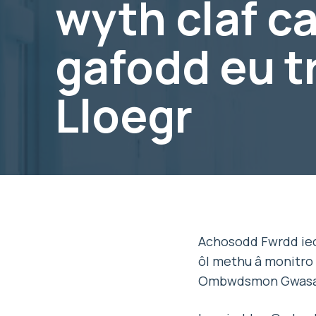
wyth claf c
gafodd eu t
Lloegr
Achosodd Fwrdd iech
ôl methu â monitro 
Ombwdsmon Gwasa