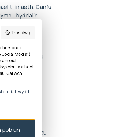
gael triniaeth. Canfu
ymru, byddai’r
wyth claf gan eu
osion canser
Trosolwg
 phersonoli
Social Media"),
 trin gan y Bwrdd
h am eich
iaeth canser.
ysebu, a allai ei
au. Gallwch
yd adolygiadau
si preifatrwydd
.
tro’r broses o
i drefniadau
 pob un
smon Gwasanaethau