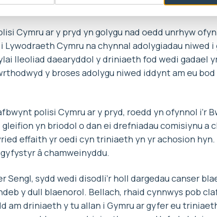
lisi Cymru ar y pryd yn golygu nad oedd unrhyw ofyn
i Lywodraeth Cymru na chynnal adolygiadau niwed i g
dylai lleoliad daearyddol y driniaeth fod wedi gadael y
wrthodwyd y broses adolygu niwed iddynt am eu bod w
afbwynt polisi Cymru ar y pryd, roedd yn ofynnol i’r 
i gleifion yn briodol o dan ei drefniadau comisiynu a 
ried effaith yr oedi cyn triniaeth yn yr achosion hyn
 gyfystyr â chamweinyddu.
r Sengl, sydd wedi disodli’r holl dargedau canser bl
ndeb y dull blaenorol. Bellach, rhaid cynnwys pob claf
idd am driniaeth y tu allan i Gymru ar gyfer eu trinia