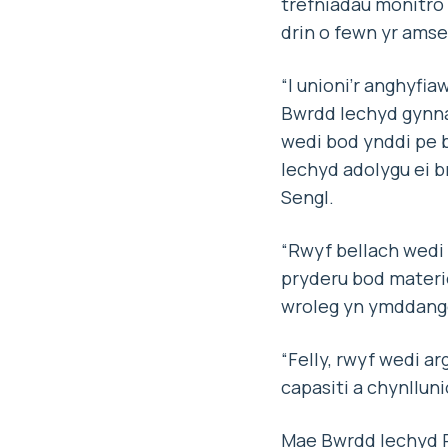
trefniadau monitro 
drin o fewn yr ams
“I unioni’r anghyfia
Bwrdd Iechyd gynnal
wedi bod ynddi pe b
Iechyd adolygu ei b
Sengl.
“Rwyf bellach wedi
pryderu bod materi
wroleg yn ymddango
“Felly, rwyf wedi ar
capasiti a chynlluni
Mae Bwrdd Iechyd P