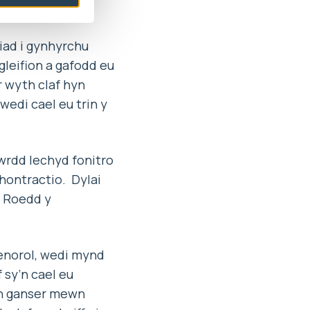
iad i gynhyrchu
leifion a gafodd eu
r wyth claf hyn
edi cael eu trin y
Bwrdd Iechyd fonitro
chontractio. Dylai
. Roedd y
aenorol, wedi mynd
 sy’n cael eu
eth ganser mewn