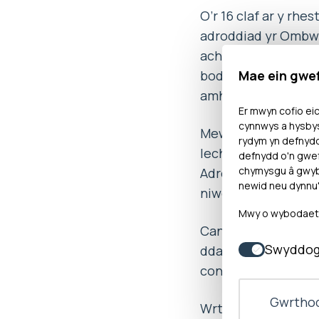
O’r 16 claf ar y rhe
adroddiad yr Ombwds
achosion o dorri’r 
Mae ein gwe
bod wedi aros am dr
amheuaeth frys ac 
Er mwyn cofio eic
cynnwys a hysbys
Mewn cyferbyniad, r
rydym yn defnyd
Iechyd yng Nghymru 
defnydd o'n gwef
chymysgu â gwybo
Adroddwyd am yr ac
newid neu dynnu'
niwed ar gyfer y pe
Mwy o wybodaeth 
Canfu ymchwiliad y
Swyddog
ddarparu gofal a thr
contractio a chomi
Gwrthod
Wrth roi ei sylwad