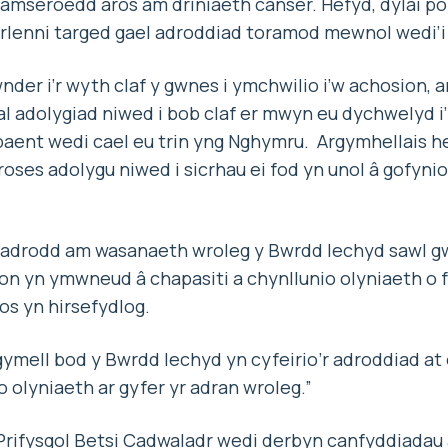
amseroedd aros am driniaeth canser. Hefyd, dylai pob 
erlenni targed gael adroddiad toramod mewnol wedi’
wnder i’r wyth claf y gwnes i ymchwilio i’w achosion, a
 adolygiad niwed i bob claf er mwyn eu dychwelyd i’r
aent wedi cael eu trin yng Nghymru. Argymhellais he
roses adolygu niwed i sicrhau ei fod yn unol â gofyni
 adrodd am wasanaeth wroleg y Bwrdd Iechyd sawl gw
on yn ymwneud â chapasiti a chynllunio olyniaeth o 
s yn hirsefydlog.
gymell bod y Bwrdd Iechyd yn cyfeirio’r adroddiad at 
o olyniaeth ar gyfer yr adran wroleg.”
rifysgol Betsi Cadwaladr wedi derbyn canfyddiadau 