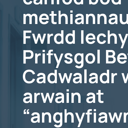
methiannau
Fwrdd Iech
Prifysgol Be
Cadwaladr 
arwain at
“anghyfiawn