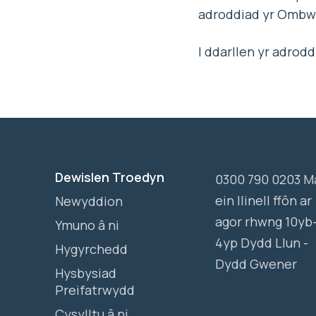
adroddiad yr Ombwd
I ddarllen yr adrodd
Dewislen Troedyn
0300 790 0203 M
ein llinell ffôn ar
Newyddion
agor rhwng 10yb
Ymuno â ni
4yp Dydd Llun -
Hygyrchedd
Dydd Gwener
Hysbysiad
Preifatrwydd
Cysylltu â ni