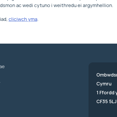
smon ac wedi cytuno i weithredu ei argymhellion.
iad,
cliciwch yma
.
ae
Ombwdsm
-
Cymru
1 Ffordd
CF35 5LJ