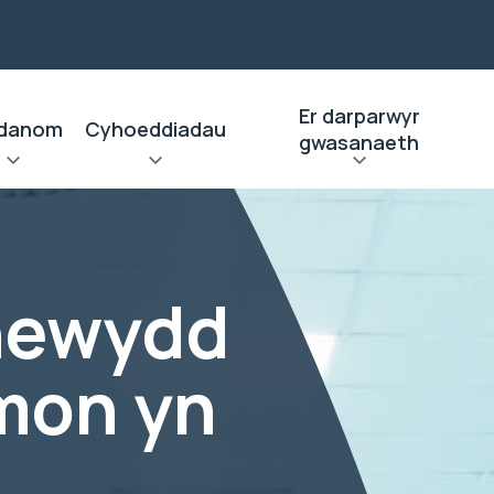
Er darparwyr
danom
Cyhoeddiadau
gwasanaeth
newydd
mon yn