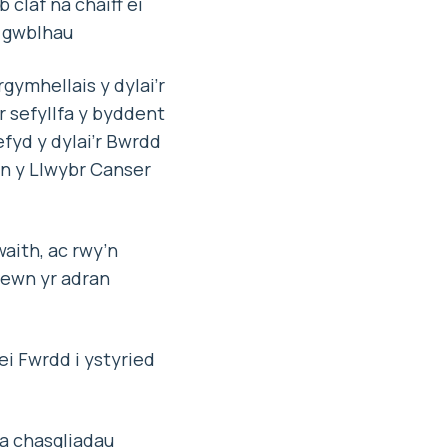
claf na chaiff ei
i gwblhau
rgymhellais y dylai’r
 sefyllfa y byddent
fyd y dylai’r Bwrdd
on y Llwybr Canser
aith, ac rwy’n
fewn yr adran
ei Fwrdd i ystyried
a chasgliadau