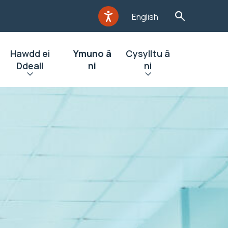
English
Hawdd ei
Ymuno â
Cysylltu â
Ddeall
ni
ni