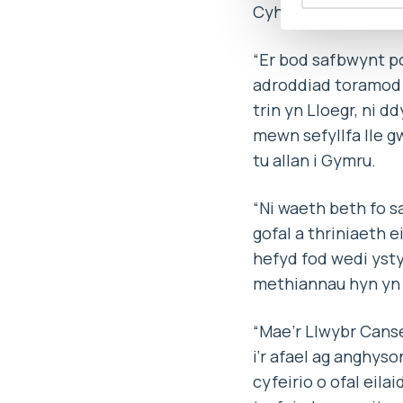
Cyhoeddus Cymru:
“Er bod safbwynt po
adroddiad toramod 
trin yn Lloegr, ni d
mewn sefyllfa lle g
tu allan i Gymru.
“Ni waeth beth fo s
gofal a thriniaeth e
hefyd fod wedi ysty
methiannau hyn yn
“Mae’r Llwybr Canse
i’r afael ag anghyso
cyfeirio o ofal eila