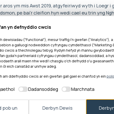
str aros ym mis Awst 2019, atgyfeiriwyd wyth i Loegr i 
mon, pe bai’r cleifion hyn wedi cael eu trin yng Ngh
amserlenni targed wedi’u nodi yn achosion pob un o’r 
fan yn defnyddio cwcis
iniaeth yn hwy na’r targedau 62 a 31 diwrnod am ach
amheuaeth ddifrys.
h dewisiadau ("Functional"), mesur traffig i'n gwefan ("Analytics"), a
ebion a galluogi nodweddion cyfryngau cymdeithasol ("Marketing & 
oedd achos pedwar claf ar y rhestr aros a gafodd eu
dio cwcis a thechnolegau tebyg. Rydym hefyd yn rhannu gwybodaet
wedi rhagori ar y targed amser ar gyfer aros am drin
an gyda'n partneriaid cyfryngau cymdeithasol, dadansoddiad, a hysb
daeth arall maen nhw wedi'i chasglu o'ch defnydd o'u gwasanaeth
hosion hyn o dorri’r amserlenni targed, a chwblhaw
n ôl eich caniatâd ar unrhyw adeg.
dwar claf.
am ddefnyddio cwcis ar ein gwefan gall gael ei chanfod yn ein
poli
r Ombwdsmon fod y Bwrdd Iechyd wedi methu â moni
aethol
Dadansoddeg
Marchnata
iniaeth i bob claf fel y dylai fod wedi gwneud o dan e
siynu.
 pob un
Derbyn Dewis
Derbyn
au ar yr adroddiad, dywedodd Nick Bennett, Ombwd