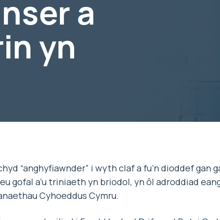
anser a
rin yn
yd “anghyfiawnder” i wyth claf a fu’n dioddef gan g
eu gofal a’u triniaeth yn briodol, yn ôl adroddiad ea
naethau Cyhoeddus Cymru.