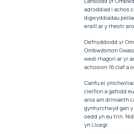
Lansiodd yr Ombwds
adroddiad i achos c
digwyddiadau pella
eraill ar y rhestr a
Defnyddiodd yr Omb
Ombwdsmon Gwasana
wedi rhagori ar yr 
achosion 16 claf a
Canfu ei ymchwiliad
cleifion a gafodd e
aros am driniaeth c
gynhyrchwyd gan y B
oedd yn eu trin. Ni
yn Lloegr.