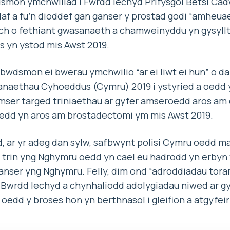
mon ymchwiliad i Fwrdd Iechyd Prifysgol Betsi Cadwa
laf a fu’n dioddef gan ganser y prostad godi “amheu
ch o fethiant gwasanaeth a chamweinyddu yn gysyllti
ros yn ystod mis Awst 2019.
wdsmon ei bwerau ymchwilio “ar ei liwt ei hun” o d
ethau Cyhoeddus (Cymru) 2019 i ystyried a oedd 
amser targed triniaethau ar gyfer amseroedd aros am 
 oedd yn aros am brostadectomi ym mis Awst 2019.
, ar yr adeg dan sylw, safbwynt polisi Cymru oedd m
u trin yng Nghymru oedd yn cael eu hadrodd yn erby
anser yng Nghymru. Felly, dim ond “adroddiadau tor
wrdd Iechyd a chynhaliodd adolygiadau niwed ar gyfe
d oedd y broses hon yn berthnasol i gleifion a atgyfei