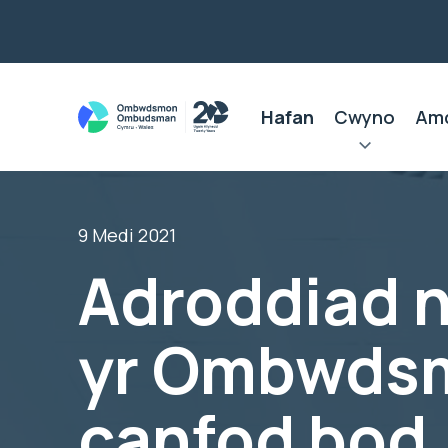
Hafan
Cwyno
Am
9 Medi 2021
Adroddiad 
yr Ombwds
canfod bod