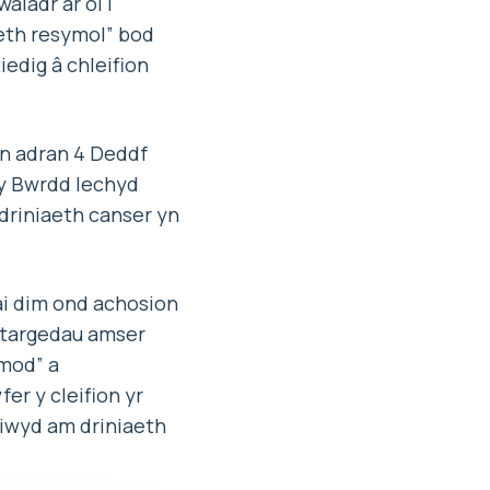
ladr ar ôl i
aeth resymol” bod
edig â chleifion
an adran 4 Deddf
y Bwrdd Iechyd
driniaeth canser yn
ai dim ond achosion
n targedau amser
amod” a
r y cleifion yr
riwyd am driniaeth