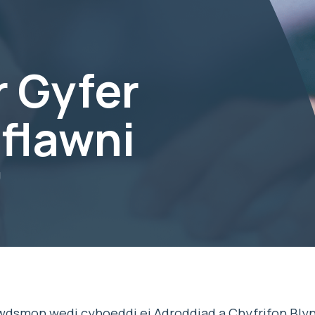
r Gyfer
flawni
’
smon wedi cyhoeddi ei Adroddiad a Chyfrifon Blyn