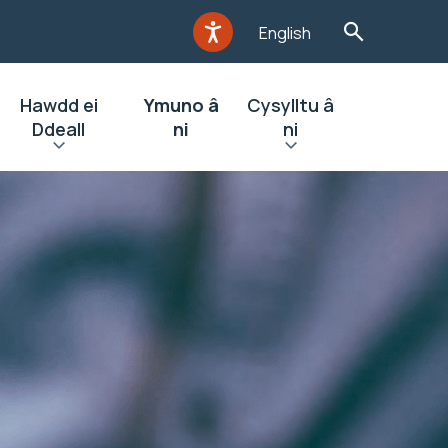
English
Hawdd ei
Ymuno â
Cysylltu â
Ddeall
ni
ni