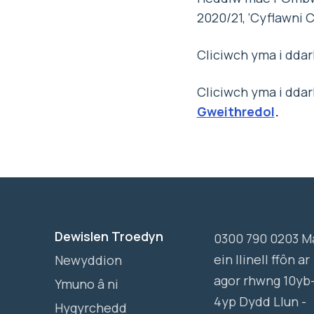
2020/21, ‘Cyflawni 
Cliciwch yma i ddar
Cliciwch yma i ddar
Gweithredol
.
Dewislen Troedyn
0300 790 0203 M
ein llinell ffôn ar
Newyddion
agor rhwng 10yb
Ymuno â ni
4yp Dydd Llun -
Hygyrchedd