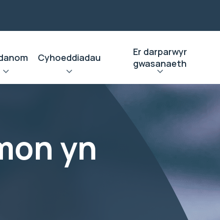
Er darparwyr
danom
Cyhoeddiadau
gwasanaeth
mon yn
a