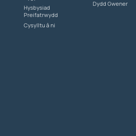
Dydd Gwener
Hysbysiad
Preifatrwydd
Cysylltu â ni