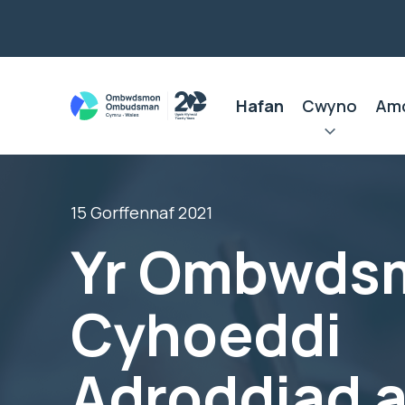
Hafan
Cwyno
Am
15 Gorffennaf 2021
Yr Ombwds
Cyhoeddi
Adroddiad 