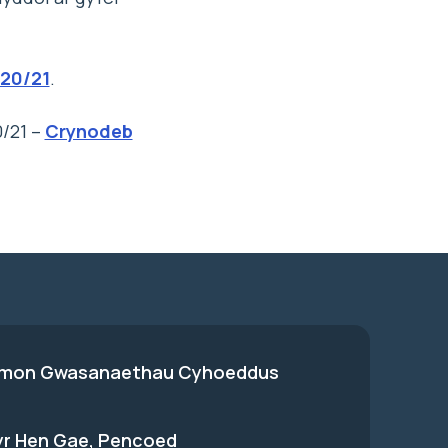
020/21
.
0/21 –
Crynodeb
on Gwasanaethau Cyhoeddus
 yr Hen Gae, Pencoed