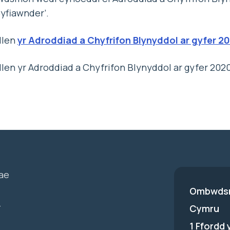
Cyfiawnder’.
llen
yr Adroddiad a Chyfrifon Blynyddol ar gyfer 2
llen yr Adroddiad a Chyfrifon Blynyddol ar gyfer 202
ae
Ombwdsm
-
Cymru
1 Ffordd