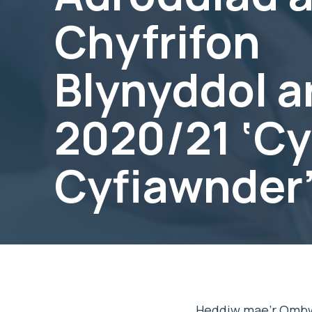
Chyfrifon
Blynyddol a
2020/21 ‘Cy
Cyfiawnder
Heddiw mae’r Ombwd