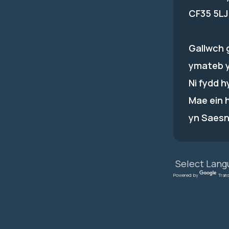
CF35 5LJ
Gallwch 
ymateb 
Ni fydd 
Mae ein 
yn Saesn
Powered by
Tran