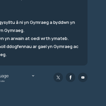
gysylltu â ni yn Gymraeg a byddwn yn
yn Gymraeg.
hyn yn arwain at oedi wrth ymateb.
holl ddogfennau ar gael yn Gymraeg ac
eg.
slate