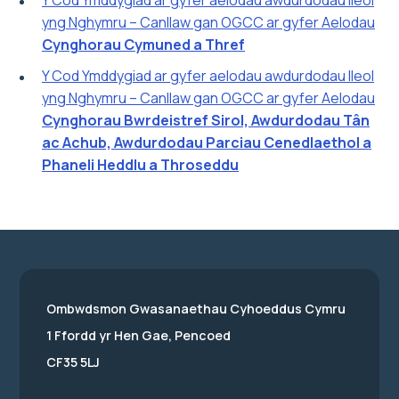
Y Cod Ymddygiad ar gyfer aelodau awdurdodau lleol
yng Nghymru – Canllaw gan OGCC ar gyfer Aelodau
Cynghorau Cymuned a Thref
Y Cod Ymddygiad ar gyfer aelodau awdurdodau lleol
yng Nghymru – Canllaw gan OGCC ar gyfer Aelodau
Cynghorau Bwrdeistref Sirol, Awdurdodau Tân
ac Achub, Awdurdodau Parciau Cenedlaethol a
Phaneli Heddlu a Throseddu
Ombwdsmon Gwasanaethau Cyhoeddus Cymru
1 Ffordd yr Hen Gae, Pencoed
CF35 5LJ