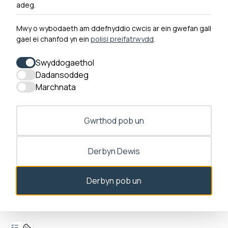
Cysylltu â ni
adeg.
Mwy o wybodaeth am ddefnyddio cwcis ar ein gwefan gall
gael ei chanfod yn ein
polisi preifatrwydd
.
0300 790 0203 Mae ein llinell ffôn ar agor rhwng 10yb-
4yp Dydd Llun - Dydd Gwener
Swyddogaethol
Dadansoddeg
Marchnata
Gwrthod pob un
Derbyn Dewis
Deialog caniatâd ar agor
Derbyn pob un