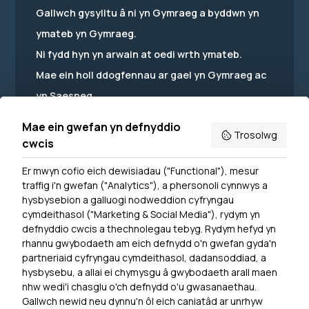
Gallwch gysylltu â ni yn Gymraeg a byddwn yn
ymateb yn Gymraeg.
Ni fydd hyn yn arwain at oedi wrth ymateb.
Mae ein holl ddogfennau ar gael yn Gymraeg ac
yn Saesneg.
Mae ein gwefan yn defnyddio
Trosolwg
cwcis
Er mwyn cofio eich dewisiadau ("Functional"), mesur
Powered by
Translate
traffig i'n gwefan ("Analytics"), a phersonoli cynnwys a
hysbysebion a galluogi nodweddion cyfryngau
Dewislen Troedyn
cymdeithasol ("Marketing & Social Media"), rydym yn
Newyddion
defnyddio cwcis a thechnolegau tebyg. Rydym hefyd yn
rhannu gwybodaeth am eich defnydd o'n gwefan gyda'n
Ymuno â ni
partneriaid cyfryngau cymdeithasol, dadansoddiad, a
Hygyrchedd
hysbysebu, a allai ei chymysgu â gwybodaeth arall maen
nhw wedi'i chasglu o'ch defnydd o'u gwasanaethau.
Hysbysiad Preifatrwydd
Gallwch newid neu dynnu'n ôl eich caniatâd ar unrhyw