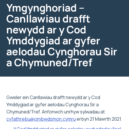
Ymgynghoriad –
Canllawiau drafft
newydd ar y Cod
Ymddygiad ar gyfer
aelodau Cynghorau Sir
a Chymuned/Tref
Gweler ein Canllawiau drafft newydd ar y Cod
Ymddygiad ar gyfer aelodau Cynghorau Sir a
Chymuned/Tref. Anfonwch unrhyw sylwadau at
cyfathrebu@ombwdsmon.cymru
erbyn 21 Mawrth 2021.