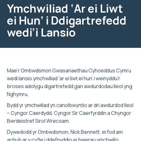
Ymchwiliad ‘Ar ei Liwt
ei Hun’ i Ddigartrefedd
wedi’i Lansio
Mae’r Ombwdsmon Gwasanaethau Cyhoeddus Cymru
wedi lansio ymchwiliad ‘ar ei liwt ei hun’ i weinyddu’r
broses adolygu digartrefedd gan awdurdodau lleol yng
Nghymru.
Bydd yr ymchwiliad yn canolbwyntio ar dri awdurdod lleol
– Cyngor Caerdydd, Cyngor Sir Caerfyrddin a Chyngor
Bwrdeistref Sirol Wrecsam.
Dywedodd yr Ombwdsmon, Nick Bennett, ei fod am
achub ar y cyfle i ddefnyddio ei bwerau ymchwilio