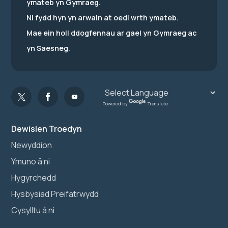
ymateb yn Gymraeg.
Ni fydd hyn yn arwain at oedi wrth ymateb.
Mae ein holl ddogfennau ar gael yn Gymraeg ac
yn Saesneg.
Powered by
Translate
Dewislen Troedyn
Newyddion
Ymuno â ni
Hygyrchedd
Hysbysiad Preifatrwydd
Cysylltu â ni