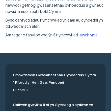
newydd i gefnogi gwasanaethau cyhoeddus a gwneud
newid ‘amser real’ i bobl Cymru.
Bydd canfyddiadau’r ymchwiliad yn cael eu cyhoeddi yn
ddiweddarach eleni.
Am ragor o fanylion ynglŷn â’r ymchwiliad,
ewch yma
.
Ombwdsmon Gwasanaethau Cyhoeddus Cymru
1 Ffordd yr Hen Gae, Pencoed
CF35 5LJ
Gallwch gysylltu â ni yn Gymraeg a byddwn yn