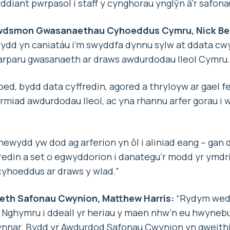
ddiant pwrpasol i staff y cynghorau ynglŷn â’r safon
dsmon Gwasanaethau Cyhoeddus Cymru, Nick Be
dd yn caniatáu i’m swyddfa dynnu sylw at ddata cwy
darparu gwasanaeth ar draws awdurdodau lleol Cymru.
oed, bydd data cyffredin, agored a thryloyw ar gael fel
miad awdurdodau lleol, ac yna rhannu arfer gorau i w
newydd yw dod ag arferion yn ôl i aliniad eang – gan
ffredin a set o egwyddorion i danategu’r modd yr ymdr
yhoeddus ar draws y wlad.”
eth Safonau Cwynion, Matthew Harris:
“Rydym wedi
 Nghymru i ddeall yr heriau y maen nhw’n eu hwynebu
ynnar. Bydd yr Awdurdod Safonau Cwynion yn gweithi