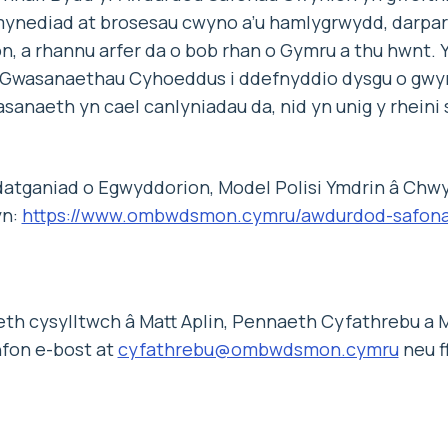
mynediad at brosesau cwyno a’u hamlygrwydd, darparu
n, a rhannu arfer da o bob rhan o Gymru a thu hwnt. Y
Gwasanaethau Cyhoeddus i ddefnyddio dysgu o gwyni
anaeth yn cael canlyniadau da, nid yn unig y rheini 
Ddatganiad o Egwyddorion, Model Polisi Ymdrin â Chw
yn:
https://www.ombwdsmon.cymru/awdurdod-safona
th cysylltwch â Matt Aplin, Pennaeth Cyfathrebu a 
fon e-bost at
cyfathrebu@ombwdsmon.cymru
neu f