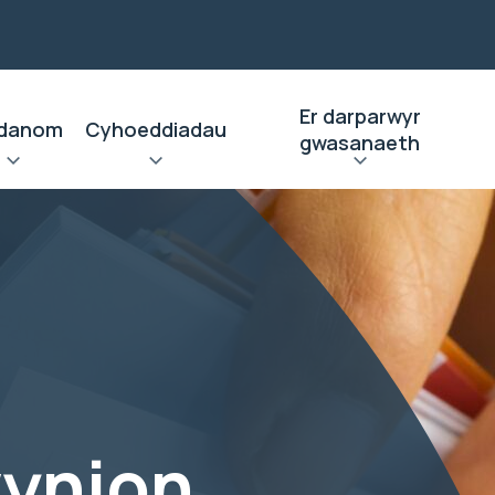
Er darparwyr
danom
Cyhoeddiadau
gwasanaeth
ynion