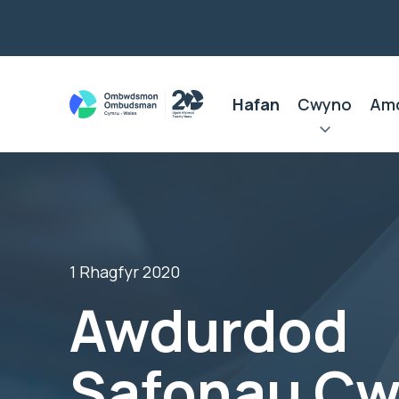
Hafan
Cwyno
Am
1 Rhagfyr 2020
Awdurdod
Safonau Cw