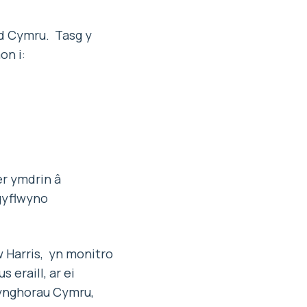
d Cymru. Tasg y
n i:
er ymdrin â
gyflwyno
 Harris, yn monitro
eraill, ar ei
cynghorau Cymru,