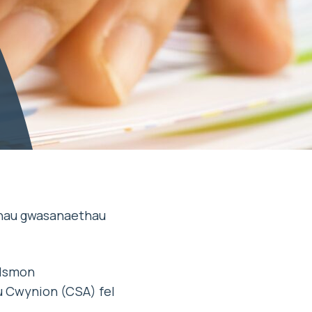
onau gwasanaethau
wdsmon
 Cwynion (CSA) fel