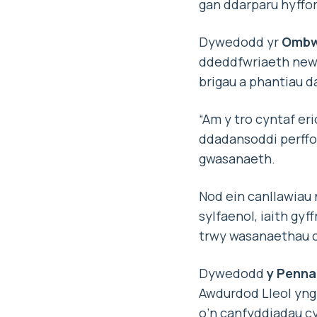
gan ddarparu hyffor
Dywedodd yr
Ombw
ddeddfwriaeth newy
brigau a phantiau 
“Am y tro cyntaf eri
ddadansoddi perffor
gwasanaeth.
Nod ein canllawiau 
sylfaenol, iaith gy
trwy wasanaethau c
Dywedodd
y Penna
Awdurdod Lleol yng
o’n canfyddiadau c