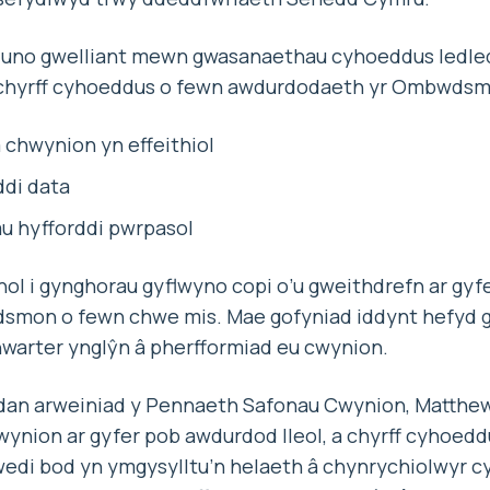
duno gwelliant mewn gwasanaethau cyhoeddus ledle
 chyrff cyhoeddus o fewn awdurdodaeth yr Ombwdsmo
 chwynion yn effeithiol
ddi data
u hyfforddi pwrpasol
ol i gynghorau gyflwyno copi o’u gweithdrefn ar gyf
smon o fewn chwe mis. Mae gofyniad iddynt hefyd 
arter ynglŷn â pherfformiad eu cwynion.
dan arweiniad y Pennaeth Safonau Cwynion, Matthew
ynion ar gyfer pob awdurdod lleol, a chyrff cyhoeddus 
wedi bod yn ymgysylltu’n helaeth â chynrychiolwyr 