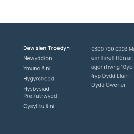
Dewislen Troedyn
0300 790 0203 M
ein llinell ffôn ar
Newyddion
agor rhwng 10yb
Ymuno â ni
4yp Dydd Llun -
Hygyrchedd
Dydd Gwener
Hysbysiad
Preifatrwydd
Cysylltu â ni