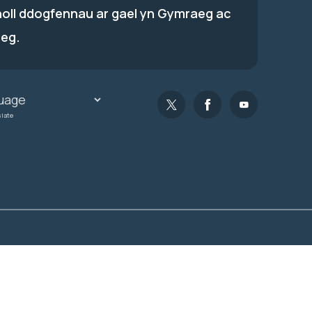
holl ddogfennau ar gael yn Gymraeg ac
eg.
slate