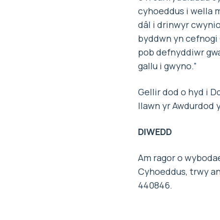
cyhoeddus i wella 
dâl i drinwyr cwynio
byddwn yn cefnogi 
pob defnyddiwr gwas
gallu i gwyno.”
Gellir dod o hyd i 
llawn yr Awdurdod 
DIWEDD
Am ragor o wybodae
Cyhoeddus, trwy an
440846.