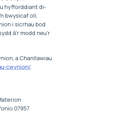
 hyfforddiant di-
n bwysicaf oll,
on i sicrhau bod
sydd â’r modd neu’r
ynion, a Chanllawiau
u-cwynion/
.
Materion
fonio 07957