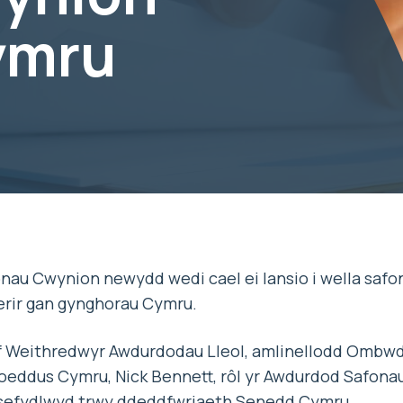
ymru
au Cwynion newydd wedi cael ei lansio i wella saf
rir gan gynghorau Cymru.
if Weithredwyr Awdurdodau Lleol, amlinellodd Omb
ddus Cymru, Nick Bennett, rôl yr Awdurdod Safonau
a sefydlwyd trwy ddeddfwriaeth Senedd Cymru.