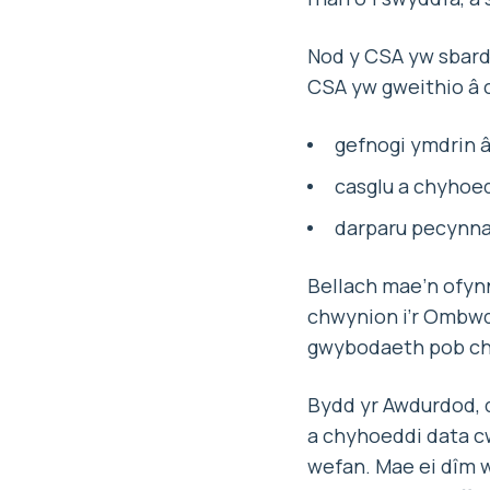
Nod y CSA yw sbar
CSA yw gweithio â
gefnogi ymdrin â
casglu a chyhoe
darparu pecynna
Bellach mae’n ofynn
chwynion i’r Ombwd
gwybodaeth pob chw
Bydd yr Awdurdod, 
a chyhoeddi data cw
wefan. Mae ei dîm 