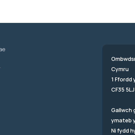
ae
Ombwdsm
-
Cymru
1 Ffordd
CF35 5LJ
Gallwch 
ymateb 
Ni fydd 