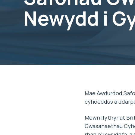
Newydd i G
Mae Awdurdod Safon
cyhoeddus a ddarpe
Mewn llythyr at Br
Gwasanaethau Cyhoe
rhan o’i swyddfa, 