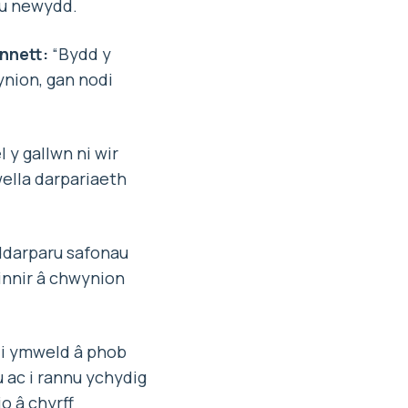
au newydd.
nnett:
“Bydd y
nion, gan nodi
 y gallwn ni wir
ella darpariaeth
 ddarparu safonau
innir â chwynion
 ymweld â phob
 ac i rannu ychydig
o â chyrff