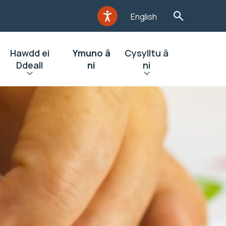
English
Hawdd ei
Ymuno â
Cysylltu â
Ddeall
ni
ni