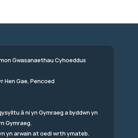
on Gwasanaethau Cyhoeddus
 yr Hen Gae, Pencoed
gysylltu â ni yn Gymraeg a byddwn yn
yn Gymraeg.
hyn yn arwain at oedi wrth ymateb.