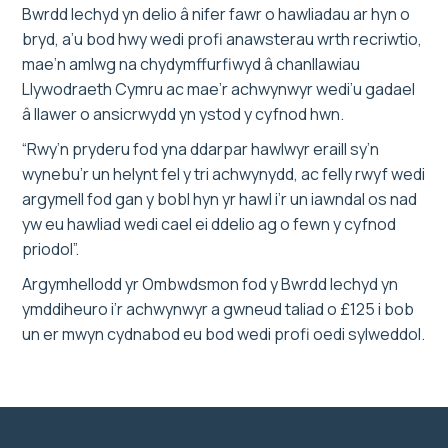
Bwrdd Iechyd yn delio â nifer fawr o hawliadau ar hyn o
bryd, a’u bod hwy wedi profi anawsterau wrth recriwtio,
mae’n amlwg na chydymffurfiwyd â chanllawiau
Llywodraeth Cymru ac mae’r achwynwyr wedi’u gadael
â llawer o ansicrwydd yn ystod y cyfnod hwn.
“Rwy’n pryderu fod yna ddarpar hawlwyr eraill sy’n
wynebu’r un helynt fel y tri achwynydd, ac felly rwyf wedi
argymell fod gan y bobl hyn yr hawl i’r un iawndal os nad
yw eu hawliad wedi cael ei ddelio ag o fewn y cyfnod
priodol”.
Argymhellodd yr Ombwdsmon fod y Bwrdd Iechyd yn
ymddiheuro i’r achwynwyr a gwneud taliad o £125 i bob
un er mwyn cydnabod eu bod wedi profi oedi sylweddol.