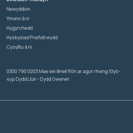
Newyddion
Ymuno â ni
Hygyrchedd
Hysbysiad Preifatrwydd
Cysylltu â ni
0300 790 0203 Mae ein llinell ffôn ar agor rhwng 10yb-
4yp Dydd Llun - Dydd Gwener