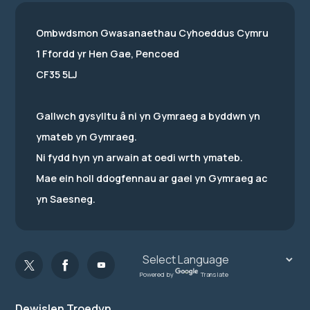
Ombwdsmon Gwasanaethau Cyhoeddus Cymru
1 Ffordd yr Hen Gae, Pencoed
CF35 5LJ
Gallwch gysylltu â ni yn Gymraeg a byddwn yn
ymateb yn Gymraeg.
Ni fydd hyn yn arwain at oedi wrth ymateb.
Mae ein holl ddogfennau ar gael yn Gymraeg ac
yn Saesneg.
Powered by
Translate
Dewislen Troedyn