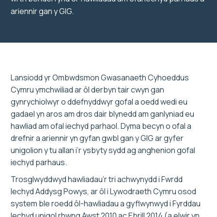
ariennir gan y GIG.
Lansiodd yr Ombwdsmon Gwasanaeth Cyhoeddus
Cymru ymchwiliad ar ôl derbyn tair cwyn gan
gynrychiolwyr o ddefnyddwyr gofal a oedd wedi eu
gadael yn aros am dros dair blynedd am ganlyniad eu
hawliad am ofal iechyd parhaol. Dyma becyn o ofal a
drefnir a ariennir yn gyfan gwbl gan y GIG ar gyfer
unigolion y tu allan i’r ysbyty sydd ag anghenion gofal
iechyd parhaus.
Trosglwyddwyd hawliadau’r tri achwynydd i Fwrdd
Iechyd Addysg Powys, ar ôl i Lywodraeth Cymru osod
system ble roedd ôl-hawliadau a gyflwynwyd i Fyrddau
Iechyd unigol rhwng Awst 2010 ac Ebrill 2014 (a elwir yn