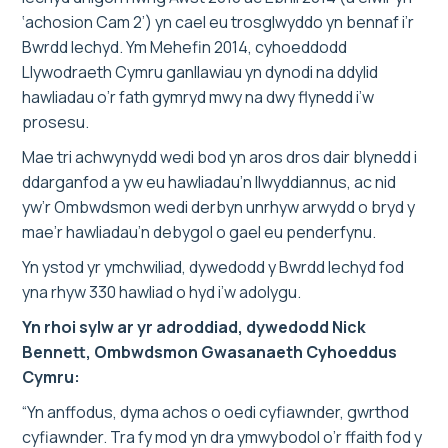
‘achosion Cam 2’) yn cael eu trosglwyddo yn bennaf i’r
Bwrdd Iechyd. Ym Mehefin 2014, cyhoeddodd
Llywodraeth Cymru ganllawiau yn dynodi na ddylid
hawliadau o’r fath gymryd mwy na dwy flynedd i’w
prosesu.
Mae tri achwynydd wedi bod yn aros dros dair blynedd i
ddarganfod a yw eu hawliadau’n llwyddiannus, ac nid
yw’r Ombwdsmon wedi derbyn unrhyw arwydd o bryd y
mae’r hawliadau’n debygol o gael eu penderfynu.
Yn ystod yr ymchwiliad, dywedodd y Bwrdd Iechyd fod
yna rhyw 330 hawliad o hyd i’w adolygu.
Yn rhoi sylw ar yr adroddiad, dywedodd Nick
Bennett, Ombwdsmon Gwasanaeth Cyhoeddus
Cymru:
“Yn anffodus, dyma achos o oedi cyfiawnder, gwrthod
cyfiawnder. Tra fy mod yn dra ymwybodol o’r ffaith fod y