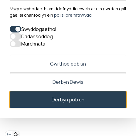
Mwy o wybodaeth am ddefnyddio cwcis ar ein gwefan gall
gael ei chanfod yn ein
polisi preifatrwydd
.
0300 790 0203 Mae ein llinell ffôn ar agor rhwng 10yb-
4yp Dydd Llun - Dydd Gwener
Swyddogaethol
Dadansoddeg
Marchnata
Gwrthod pob un
Derbyn Dewis
Derbyn pob un
Deialog caniatâd ar agor