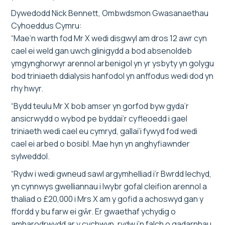
Dywedodd Nick Bennett, Ombwdsmon Gwasanaethau
Cyhoeddus Cymru:
“Mae’n warth fod Mr X wedi disgwyl am dros 12 awr cyn
cael ei weld gan uwch glinigydd a bod absenoldeb
ymgynghorwyr arennol arbenigol yn yr ysbyty yn golygu
bod triniaeth ddialysis hanfodol yn anffodus wedi dod yn
rhy hwyr.
“Bydd teulu Mr X bob amser yn gorfod byw gyda’r
ansicrwydd o wybod pe byddai’r cyfleoedd i gael
triniaeth wedi cael eu cymryd, gallai’i fywyd fod wedi
cael ei arbed o bosibl. Mae hyn yn anghyfiawnder
sylweddol.
“Rydw i wedi gwneud sawl argymhelliad i’r Bwrdd Iechyd,
yn cynnwys gwelliannau i lwybr gofal cleifion arennol a
thaliad o £20,000 i Mrs X am y gofid a achoswyd gan y
ffordd y bu farw ei gŵr. Er gwaethaf ychydig o
amharodrwydd ar y cychwyn, rydw i’n falch o gadarnhau