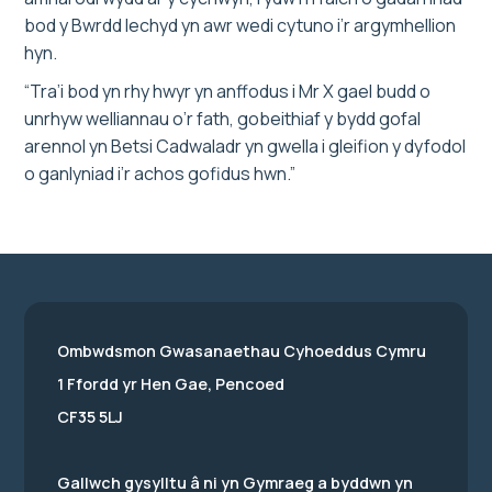
bod y Bwrdd Iechyd yn awr wedi cytuno i’r argymhellion
hyn.
“Tra’i bod yn rhy hwyr yn anffodus i Mr X gael budd o
unrhyw welliannau o’r fath, gobeithiaf y bydd gofal
arennol yn Betsi Cadwaladr yn gwella i gleifion y dyfodol
o ganlyniad i’r achos gofidus hwn.”
Ombwdsmon Gwasanaethau Cyhoeddus Cymru
1 Ffordd yr Hen Gae, Pencoed
CF35 5LJ
Gallwch gysylltu â ni yn Gymraeg a byddwn yn