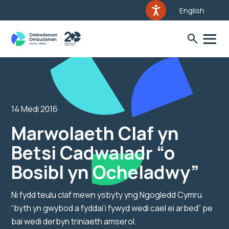
English
14 Medi 2016
Marwolaeth Claf yn
Betsi Cadwaladr “o
Bosibl yn Ocheladwy”
Ni fydd teulu claf mewn ysbyty yng Ngogledd Cymru
“byth yn gwybod a fyddai’i fywyd wedi cael ei arbed” pe
bai wedi derbyn triniaeth amserol.