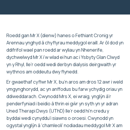
Roedd gan Mr X (dienw) hanes o Fethiant Cronig yr
Arennau ynghyd â chyflyrau meddygol eraill. Ar ôl dod yn
ddifrifol wael pan roedd ar wyliau yn Nhenerife,
dychwelwyd Mr X i’w wlad ei hun ac i Ysbyty Glan Clwyd
yn y Rhyl, lle’r oedd wedi derbyn dialysis deirgwaith yr
wythnos am oddeutu dwy flynedd.
Er gwaethaf cyflwr Mr X, bu’n aros am dros 12 awr i weld
ymgynghorydd, ac yn anffodus bu farw ychydig oriau yn
ddiweddarach. Cwynodd Mrs X, ei wraig, ynglŷn â’r
penderfyniad i beidio â thrin ei gŵr yn syth yn yr adran
Uned Therapi Dwys (UThD) lle’r oedd hi’n credu y
byddai wedi cynyddu’i siawns o oroesi. Cwynodd yn
ogystal ynglŷn â ‘chamleoli’ nodiadau meddygol Mr X am