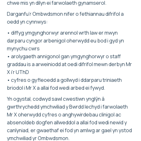
chwe mis yn dilyn ei farwolaeth gynamserol.
Darganfu’r Ombwdsmon nifer o fethiannau difrifol a
oedd yn cynnwys:
• diffyg ymgynghorwyr arennol wrth law er mwyn
darparu cyngor arbenigol oherwydd eu bod i gyd yn
mynychu cwrs
• arolygaeth annigonol gan ymgynghorwyr o staff
graddau is a arweiniodd at oedi difrifol mewn derbyn Mr
X i’r UThD
• cyfres o gyfleoedd a gollwyd i ddarparu triniaeth
briodol i Mr X a allai fod wedi arbed ei fywyd.
Yn ogystal, codwyd sawl cwestiwn ynglŷn â
gwrthrychedd ymchwiliad y Bwrdd Iechyd i farwolaeth
Mr X oherwydd cyfres o anghywirdebau clinigol ac
absenoldeb dogfen allweddol a allai fod wedi newid y
canlyniad, er gwaethaf ei fod yn amlwg ar gael yn ystod
ymchwiliad yr Ombwdsmon.