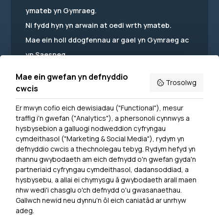
ymateb yn Gymraeg.
Ni fydd hyn yn arwain at oedi wrth ymateb.
Mae ein holl ddogfennau ar gael yn Gymraeg ac
yn Saesneg.
Mae ein gwefan yn defnyddio
Trosolwg
cwcis
Er mwyn cofio eich dewisiadau ("Functional"), mesur
Powered by
Translate
traffig i'n gwefan ("Analytics"), a phersonoli cynnwys a
hysbysebion a galluogi nodweddion cyfryngau
Dewislen Troedyn
cymdeithasol ("Marketing & Social Media"), rydym yn
Newyddion
defnyddio cwcis a thechnolegau tebyg. Rydym hefyd yn
rhannu gwybodaeth am eich defnydd o'n gwefan gyda'n
Ymuno â ni
partneriaid cyfryngau cymdeithasol, dadansoddiad, a
Hygyrchedd
hysbysebu, a allai ei chymysgu â gwybodaeth arall maen
nhw wedi'i chasglu o'ch defnydd o'u gwasanaethau.
Hysbysiad Preifatrwydd
Gallwch newid neu dynnu'n ôl eich caniatâd ar unrhyw
Cysylltu â ni
adeg.