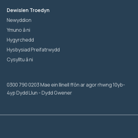
Dewislen Troedyn
Newyddion
Ymuno â ni
Hygyrchedd
Hysbysiad Preifatrwydd
Cysylltu â ni
0300 790 0203 Mae ein llinell ffôn ar agor rhwng 10yb-
4yp Dydd Llun - Dydd Gwener