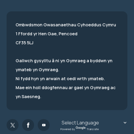
Ombwdsmon Gwasanaethau Cyhoeddus Cymru
1 Ffordd yr Hen Gae, Pencoed
CF35 5LJ
Gallwch gysylltu â ni yn Gymraeg a byddwn yn
ymateb yn Gymraeg.
Ni fydd hyn yn arwain at oedi wrth ymateb.
Mae ein holl ddogfennau ar gael yn Gymraeg ac
yn Saesneg.
Powered by
Translate