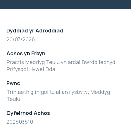
Dyddiad yr Adroddiad
20/03/2026
Achos yn Erbyn
Practis Meddyg Teulu yn ardal Bwrdd Iechyd
Prifysgol Hywel Dda
Pwnc
Triniaeth glinigol tu allan i ysbyty; Meddyg
Teulu
Cyfeirnod Achos
202503510