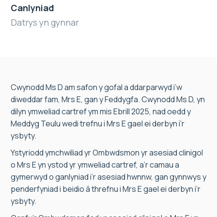
Canlyniad
Datrys yn gynnar
Cwynodd Ms D am safon y gofal a ddarparwyd i’w
diweddar fam, Mrs E, gan y Feddygfa. Cwynodd Ms D, yn
dilyn ymweliad cartref ym mis Ebrill 2025, nad oedd y
Meddyg Teulu wedi trefnu i Mrs E gael ei derbyn i’r
ysbyty.
Ystyriodd ymchwiliad yr Ombwdsmon yr asesiad clinigol
o Mrs E yn ystod yr ymweliad cartref, a’r camau a
gymerwyd o ganlyniad i’r asesiad hwnnw, gan gynnwys y
penderfyniad i beidio â threfnu i Mrs E gael ei derbyn i’r
ysbyty.