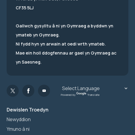
CF35 5LJ
Gallwch gysylltu â ni yn Gymraeg a byddwn yn
ymateb yn Gymraeg.
Ni fydd hyn yn arwain at oedi wrth ymateb.
Mae ein holl ddogfennau ar gael yn Gymraeg ac
yn Saesneg.
Powered by
Translate
Dewislen Troedyn
Newyddion
Ymuno â ni