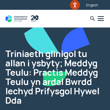
English
Triniaeth glinigol tu
allan i ysbyty; Meddyg
Teulu: Practis Meddyg
Teulu yn ardal Bwrdd
Iechyd Prifysgol Hywel
Dda