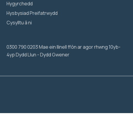
Hygyrchedd
Hysbysiad Preifatrwydd
Cysylltu â ni
0300 790 0203 Mae ein llinell ffôn ar agor rhwng 10yb-
4yp Dydd Llun - Dydd Gwener