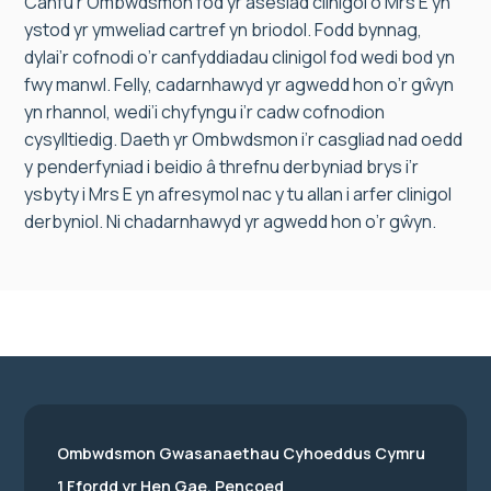
Canfu’r Ombwdsmon fod yr asesiad clinigol o Mrs E yn
ystod yr ymweliad cartref yn briodol. Fodd bynnag,
dylai’r cofnodi o’r canfyddiadau clinigol fod wedi bod yn
fwy manwl. Felly, cadarnhawyd yr agwedd hon o’r gŵyn
yn rhannol, wedi’i chyfyngu i’r cadw cofnodion
cysylltiedig. Daeth yr Ombwdsmon i’r casgliad nad oedd
y penderfyniad i beidio â threfnu derbyniad brys i’r
ysbyty i Mrs E yn afresymol nac y tu allan i arfer clinigol
derbyniol. Ni chadarnhawyd yr agwedd hon o’r gŵyn.
Ombwdsmon Gwasanaethau Cyhoeddus Cymru
1 Ffordd yr Hen Gae, Pencoed