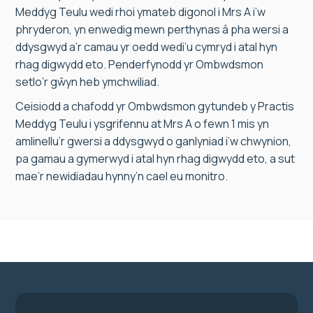
Meddyg Teulu wedi rhoi ymateb digonol i Mrs A i’w
phryderon, yn enwedig mewn perthynas â pha wersi a
ddysgwyd a’r camau yr oedd wedi’u cymryd i atal hyn
rhag digwydd eto. Penderfynodd yr Ombwdsmon
setlo’r gŵyn heb ymchwiliad.
Ceisiodd a chafodd yr Ombwdsmon gytundeb y Practis
Meddyg Teulu i ysgrifennu at Mrs A o fewn 1 mis yn
amlinellu’r gwersi a ddysgwyd o ganlyniad i’w chwynion,
pa gamau a gymerwyd i atal hyn rhag digwydd eto, a sut
mae’r newidiadau hynny’n cael eu monitro.