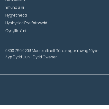
Ymuno â ni
Hygyrchedd
Hysbysiad Preifatrwydd
Cysylltu â ni
0300 790 0203 Mae ein llinell ffôn ar agor rhwng 10yb-
4yp Dydd Llun - Dydd Gwener