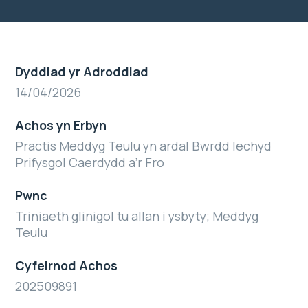
Dyddiad yr Adroddiad
14/04/2026
Achos yn Erbyn
Practis Meddyg Teulu yn ardal Bwrdd Iechyd
Prifysgol Caerdydd a’r Fro
Pwnc
Triniaeth glinigol tu allan i ysbyty; Meddyg
Teulu
Cyfeirnod Achos
202509891