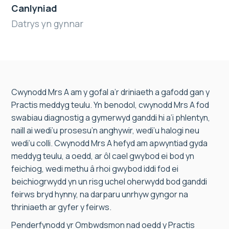
Canlyniad
Datrys yn gynnar
Cwynodd Mrs A am y gofal a’r driniaeth a gafodd gan y
Practis meddyg teulu. Yn benodol, cwynodd Mrs A fod
swabiau diagnostig a gymerwyd ganddi hi a’i phlentyn,
naill ai wedi’u prosesu’n anghywir, wedi’u halogi neu
wedi’u colli. Cwynodd Mrs A hefyd am apwyntiad gyda
meddyg teulu, a oedd, ar ôl cael gwybod ei bod yn
feichiog, wedi methu â rhoi gwybod iddi fod ei
beichiogrwydd yn un risg uchel oherwydd bod ganddi
feirws bryd hynny, na darparu unrhyw gyngor na
thriniaeth ar gyfer y feirws.
Penderfynodd yr Ombwdsmon nad oedd y Practis