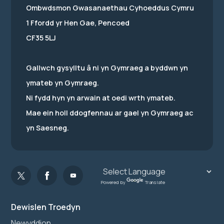
Ombwdsmon Gwasanaethau Cyhoeddus Cymru
1 Ffordd yr Hen Gae, Pencoed
CF35 5LJ
Gallwch gysylltu â ni yn Gymraeg a byddwn yn
ymateb yn Gymraeg.
Ni fydd hyn yn arwain at oedi wrth ymateb.
Mae ein holl ddogfennau ar gael yn Gymraeg ac
yn Saesneg.
Powered by
Translate
Dewislen Troedyn
Newyddion