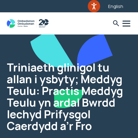
English
Triniaeth glinigol tu
allan i ysbyty; Meddyg
Teulu: Practis Meddyg
Teulu yn ardal Bwrdd
Iechyd Prifysgol
Caerdydd a’r Fro