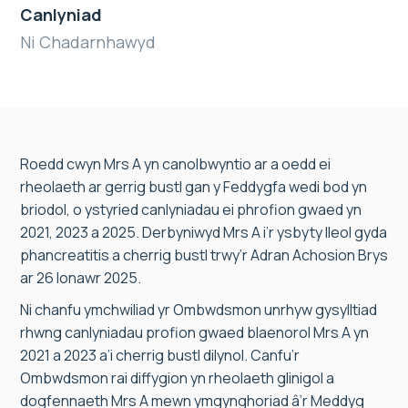
Canlyniad
Ni Chadarnhawyd
Roedd cwyn Mrs A yn canolbwyntio ar a oedd ei
rheolaeth ar gerrig bustl gan y Feddygfa wedi bod yn
briodol, o ystyried canlyniadau ei phrofion gwaed yn
2021, 2023 a 2025. Derbyniwyd Mrs A i’r ysbyty lleol gyda
phancreatitis a cherrig bustl trwy’r Adran Achosion Brys
ar 26 Ionawr 2025.
Ni chanfu ymchwiliad yr Ombwdsmon unrhyw gysylltiad
rhwng canlyniadau profion gwaed blaenorol Mrs A yn
2021 a 2023 a’i cherrig bustl dilynol. Canfu’r
Ombwdsmon rai diffygion yn rheolaeth glinigol a
dogfennaeth Mrs A mewn ymgynghoriad â’r Meddyg