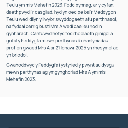
Teulu ym mis Mehefin 2023. Fodd bynnag, ar y cyfan,
daethpwyd i’r casgliad, hyd yn oed pe bai’r Meddygon
Teulu wedi dilyn y llwybr swyddogaeth afu perthnasol,
na fyddai cerrig bustl Mrs A wedi cael eu nodi’n
gynharach. Canfuwyd hefyd fod rheolaeth glinigol a
gofal y Feddygfa mewn perthynas â chanlyniadau
profion gwaed Mrs A ar 21 Ionawr 2025 yn rhesymol ac
yn briodol.
Gwahoddwyd y Feddygfa i ystyried y pwyntiau dysgu
mewn perthynas ag ymgynghoriad Mrs A ym mis
Mehefin 2023.