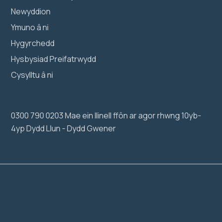
Newyddion
Ymuno â ni
Hygyrchedd
Hysbysiad Preifatrwydd
Cysylltu â ni
0300 790 0203 Mae ein llinell ffôn ar agor rhwng 10yb-
4yp Dydd Llun - Dydd Gwener