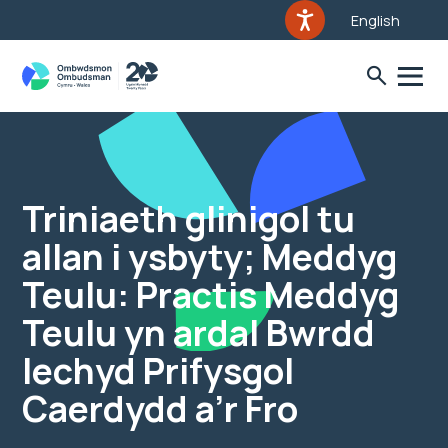
English
Triniaeth glinigol tu
allan i ysbyty; Meddyg
Teulu: Practis Meddyg
Teulu yn ardal Bwrdd
Iechyd Prifysgol
Caerdydd a’r Fro