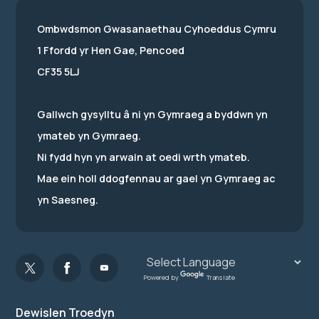
Ombwdsmon Gwasanaethau Cyhoeddus Cymru
1 Ffordd yr Hen Gae, Pencoed
CF35 5LJ
Gallwch gysylltu â ni yn Gymraeg a byddwn yn
ymateb yn Gymraeg.
Ni fydd hyn yn arwain at oedi wrth ymateb.
Mae ein holl ddogfennau ar gael yn Gymraeg ac
yn Saesneg.
Powered by
Translate
Dewislen Troedyn