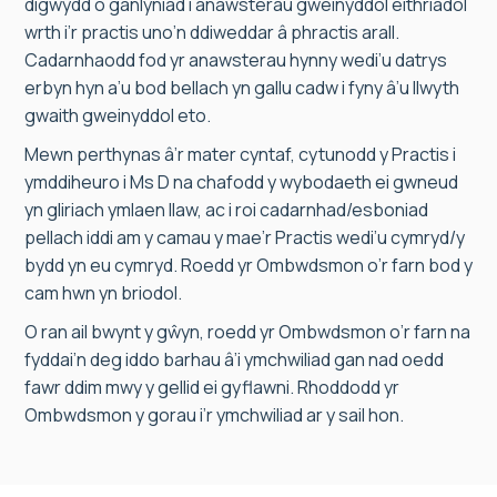
digwydd o ganlyniad i anawsterau gweinyddol eithriadol
wrth i’r practis uno’n ddiweddar â phractis arall.
Cadarnhaodd fod yr anawsterau hynny wedi’u datrys
erbyn hyn a’u bod bellach yn gallu cadw i fyny â’u llwyth
gwaith gweinyddol eto.
Mewn perthynas â’r mater cyntaf, cytunodd y Practis i
ymddiheuro i Ms D na chafodd y wybodaeth ei gwneud
yn gliriach ymlaen llaw, ac i roi cadarnhad/esboniad
pellach iddi am y camau y mae’r Practis wedi’u cymryd/y
bydd yn eu cymryd. Roedd yr Ombwdsmon o’r farn bod y
cam hwn yn briodol.
O ran ail bwynt y gŵyn, roedd yr Ombwdsmon o’r farn na
fyddai’n deg iddo barhau â’i ymchwiliad gan nad oedd
fawr ddim mwy y gellid ei gyflawni. Rhoddodd yr
Ombwdsmon y gorau i’r ymchwiliad ar y sail hon.