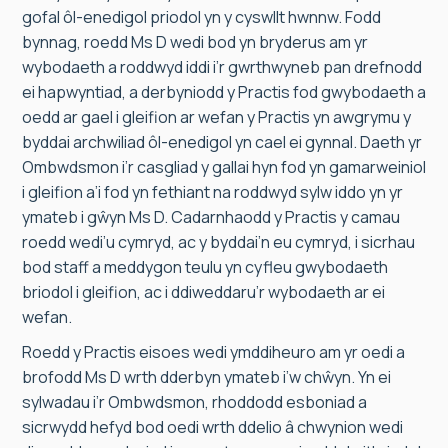
gofal ôl-enedigol priodol yn y cyswllt hwnnw. Fodd
bynnag, roedd Ms D wedi bod yn bryderus am yr
wybodaeth a roddwyd iddi i’r gwrthwyneb pan drefnodd
ei hapwyntiad, a derbyniodd y Practis fod gwybodaeth a
oedd ar gael i gleifion ar wefan y Practis yn awgrymu y
byddai archwiliad ôl-enedigol yn cael ei gynnal. Daeth yr
Ombwdsmon i’r casgliad y gallai hyn fod yn gamarweiniol
i gleifion a’i fod yn fethiant na roddwyd sylw iddo yn yr
ymateb i gŵyn Ms D. Cadarnhaodd y Practis y camau
roedd wedi’u cymryd, ac y byddai’n eu cymryd, i sicrhau
bod staff a meddygon teulu yn cyfleu gwybodaeth
briodol i gleifion, ac i ddiweddaru’r wybodaeth ar ei
wefan.
Roedd y Practis eisoes wedi ymddiheuro am yr oedi a
brofodd Ms D wrth dderbyn ymateb i’w chŵyn. Yn ei
sylwadau i’r Ombwdsmon, rhoddodd esboniad a
sicrwydd hefyd bod oedi wrth ddelio â chwynion wedi