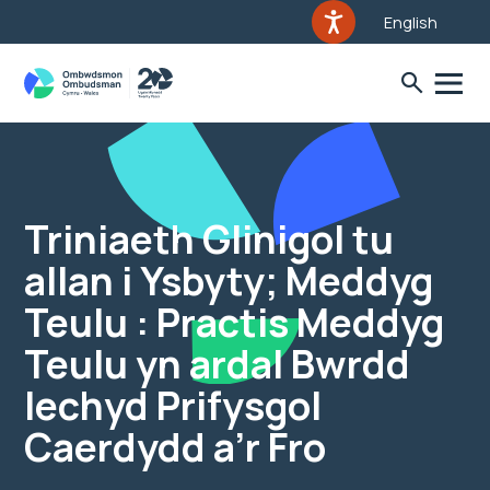
English
Triniaeth Glinigol tu
allan i Ysbyty; Meddyg
Teulu : Practis Meddyg
Teulu yn ardal Bwrdd
Iechyd Prifysgol
Caerdydd a’r Fro