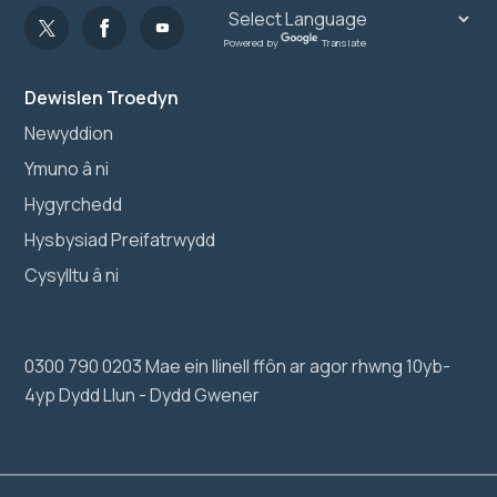
Powered by
Translate
Dewislen Troedyn
Newyddion
Ymuno â ni
Hygyrchedd
Hysbysiad Preifatrwydd
Cysylltu â ni
0300 790 0203 Mae ein llinell ffôn ar agor rhwng 10yb-
4yp Dydd Llun - Dydd Gwener