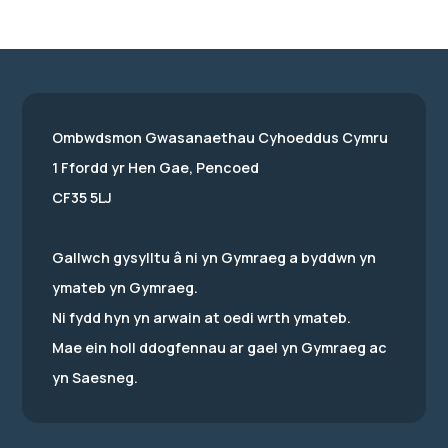
Ombwdsmon Gwasanaethau Cyhoeddus Cymru
1 Ffordd yr Hen Gae, Pencoed
CF35 5LJ
Gallwch gysylltu â ni yn Gymraeg a byddwn yn
ymateb yn Gymraeg.
Ni fydd hyn yn arwain at oedi wrth ymateb.
Mae ein holl ddogfennau ar gael yn Gymraeg ac
yn Saesneg.