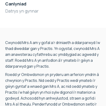
Canlyniad
Datrys yn gynnar
Cwynodd Mrs A am y gofal a’r driniaeth a ddarparwyd i’w
thad diweddar gan y Practis. Yn ogystal, cwynodd Mrs A
am anawsterau cyfathrebu ac ymddygiad ac agwedd y
staff. Roedd Mrs A yn anfodlon â’r ymateb i’r gŵyn a
ddarparwyd gan y Practis.
Roedd yr Ombwdsmon yn pryderu am arferion ymdrin â
chwynion y Practis. Nid oedd y Practis wedi ymateb i’r
gŵyn gyntaf a wnaed gan Mrs A, ac nid oedd ymateb y
Practis i’w hail gŵyn yn rhoi sylw digonol i’r materion a
godwyd. Achosodd hyn anhwylustod, straen a gofid i
Mrs A a’i theulu. Penderfynodd yr Ombwdsmon setlo’r