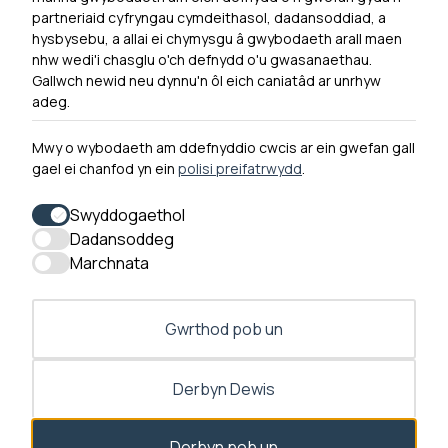
Ymuno â ni
partneriaid cyfryngau cymdeithasol, dadansoddiad, a
Hygyrchedd
hysbysebu, a allai ei chymysgu â gwybodaeth arall maen
nhw wedi'i chasglu o'ch defnydd o'u gwasanaethau.
Hysbysiad Preifatrwydd
Gallwch newid neu dynnu'n ôl eich caniatâd ar unrhyw
Cysylltu â ni
adeg.
Mwy o wybodaeth am ddefnyddio cwcis ar ein gwefan gall
gael ei chanfod yn ein
polisi preifatrwydd
.
0300 790 0203 Mae ein llinell ffôn ar agor rhwng 10yb-
4yp Dydd Llun - Dydd Gwener
Swyddogaethol
Dadansoddeg
Marchnata
Gwrthod pob un
Derbyn Dewis
Derbyn pob un