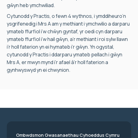
gŵyn heb ymchwiliad.
Cytunodd y Practis, o fewn 4 wythnos, i ymddiheuro’n
ysgrifenedig i Mrs A am y methiant i ymchwilio a darparu
ymateb ffurfiol i’w chŵyn gyntaf, yr oedi cyn darparu
ymateb ffurfiol i’w hail gŵyn, a’r methiant i roi sylw llawn
i’r holl faterion yn ei hymateb i’r gŵyn. Yn ogystal,
cytunodd y Practis i ddarparu ymateb pellach i gŵyn
Mrs A, er mwyn mynd i’r afael â’r holl faterion a
gynhwyswyd yn ei chwynion.
Ombwdsmon Gwasanaethau Cyhoeddus Cymru