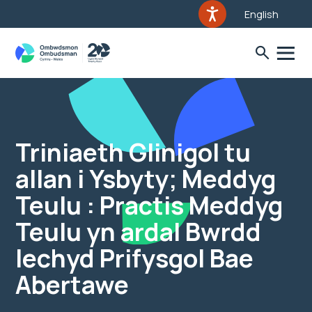
English
Triniaeth Glinigol tu
allan i Ysbyty; Meddyg
Teulu : Practis Meddyg
Teulu yn ardal Bwrdd
Iechyd Prifysgol Bae
Abertawe