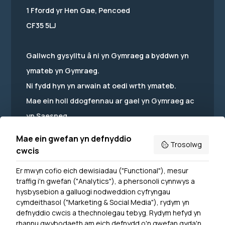
1 Ffordd yr Hen Gae, Pencoed
CF35 5LJ
Gallwch gysylltu â ni yn Gymraeg a byddwn yn
ymateb yn Gymraeg.
Ni fydd hyn yn arwain at oedi wrth ymateb.
Mae ein holl ddogfennau ar gael yn Gymraeg ac
yn Saesneg.
Mae ein gwefan yn defnyddio
Trosolwg
cwcis
Er mwyn cofio eich dewisiadau ("Functional"), mesur
Powered by
Translate
traffig i'n gwefan ("Analytics"), a phersonoli cynnwys a
hysbysebion a galluogi nodweddion cyfryngau
Dewislen Troedyn
cymdeithasol ("Marketing & Social Media"), rydym yn
Newyddion
defnyddio cwcis a thechnolegau tebyg. Rydym hefyd yn
rhannu gwybodaeth am eich defnydd o'n gwefan gyda'n