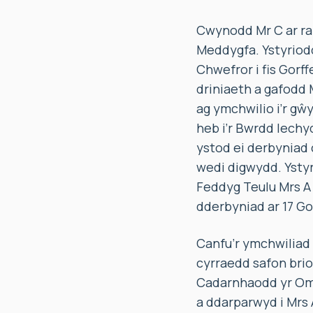
Cwynodd Mr C ar ran
Meddygfa. Ystyriodd
Chwefror i fis Gorf
driniaeth a gafodd
ag ymchwilio i’r gŵ
heb i’r Bwrdd Iechy
ystod ei derbyniad c
wedi digwydd. Ystyr
Feddyg Teulu Mrs A 
dderbyniad ar 17 Go
Canfu’r ymchwiliad
cyrraedd safon brio
Cadarnhaodd yr Omb
a ddarparwyd i Mrs 