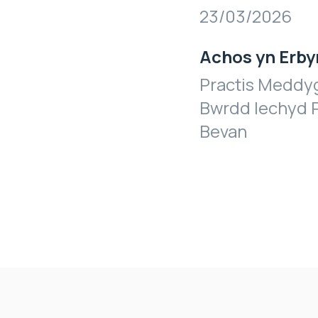
23/03/2026
Achos yn Erby
Practis Meddyg
Bwrdd Iechyd P
Bevan