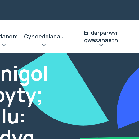
Er darparwyr
danom
Cyhoeddiadau
gwasanaeth
inigol
byty;
lu:
ddyg