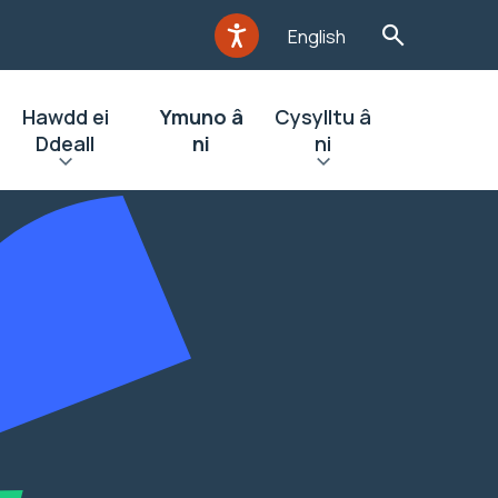
English
Hawdd ei
Ymuno â
Cysylltu â
Ddeall
ni
ni