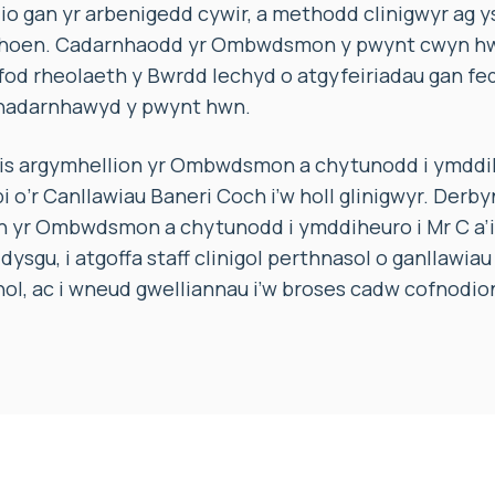
io gan yr arbenigedd cywir, a methodd clinigwyr ag y
phoen. Cadarnhaodd yr Ombwdsmon y pwynt cwyn hwn
fod rheolaeth y Bwrdd Iechyd o atgyfeiriadau gan fe
 chadarnhawyd y pwynt hwn.
is argymhellion yr Ombwdsmon a chytunodd i ymddihe
pi o’r Canllawiau Baneri Coch i’w holl glinigwyr. Derb
 yr Ombwdsmon a chytunodd i ymddiheuro i Mr C a’i d
ysgu, i atgoffa staff clinigol perthnasol o ganllawia
ol, ac i wneud gwelliannau i’w broses cadw cofnodio