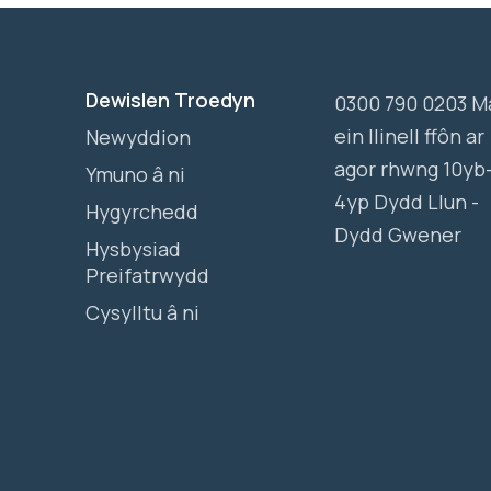
Dewislen Troedyn
0300 790 0203 M
ein llinell ffôn ar
Newyddion
agor rhwng 10yb
Ymuno â ni
4yp Dydd Llun -
Hygyrchedd
Dydd Gwener
Hysbysiad
Preifatrwydd
Cysylltu â ni