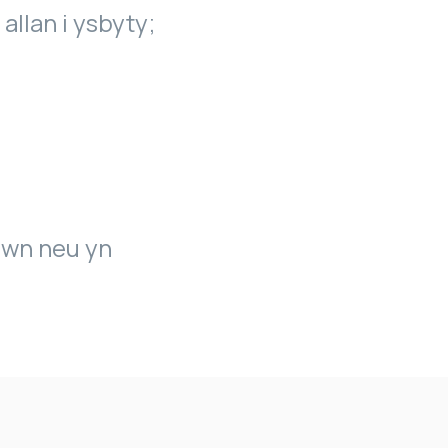
 allan i ysbyty;
awn neu yn