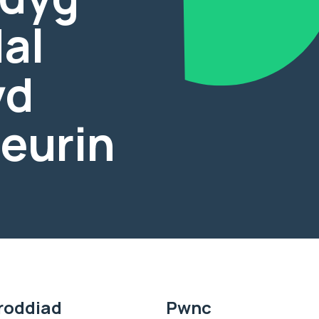
dal
yd
neurin
roddiad
Pwnc