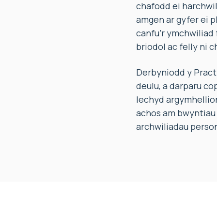
chafodd ei harchwil
amgen ar gyfer ei 
canfu’r ymchwiliad 
briodol ac felly ni
Derbyniodd y Pract
deulu, a darparu co
Iechyd argymhellion
achos am bwyntiau d
archwiliadau person