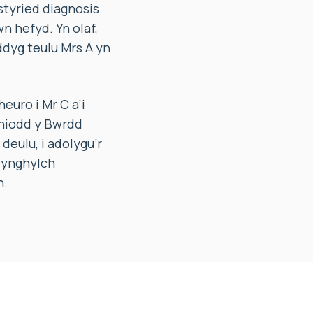
styried diagnosis
 hefyd. Yn olaf,
ddyg teulu Mrs A yn
uro i Mr C a’i
yniodd y Bwrdd
eulu, i adolygu’r
u ynghylch
n.