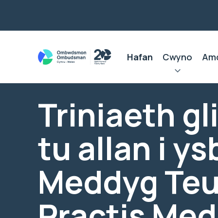
Hafan
Cwyno
Am
Triniaeth gl
tu allan i ys
Meddyg Teu
Practis Me