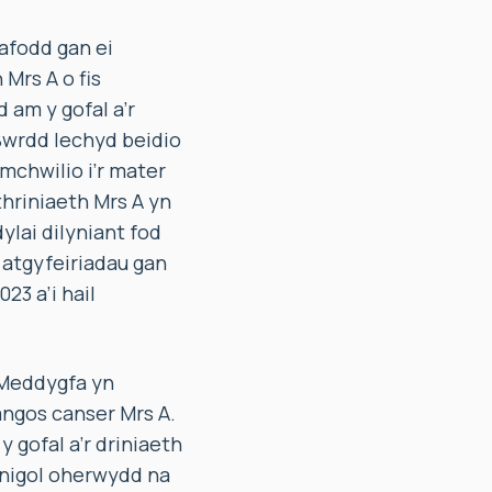
gafodd gan ei
Mrs A o fis
 am y gofal a’r
Bwrdd Iechyd beidio
mchwilio i’r mater
thriniaeth Mrs A yn
ylai dilyniant fod
 atgyfeiriadau gan
3 a’i hail
 Meddygfa yn
angos canser Mrs A.
gofal a’r driniaeth
linigol oherwydd na