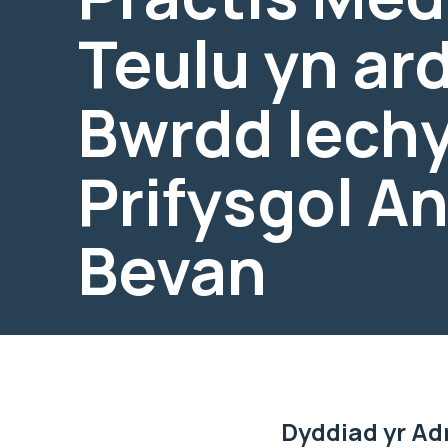
Teulu yn ar
Bwrdd Iech
Prifysgol A
Bevan
Dyddiad yr Ad