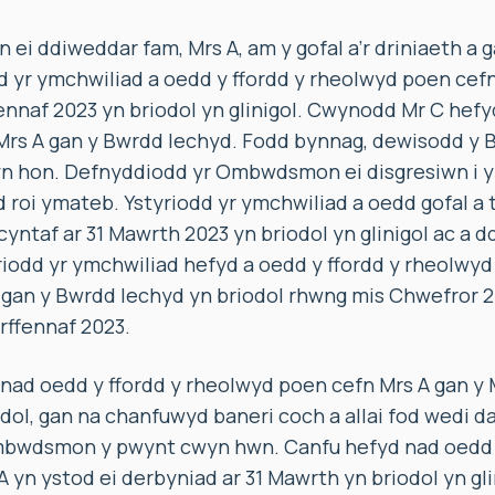
 ei ddiweddar fam, Mrs A, am y gofal a’r driniaeth a 
 yr ymchwiliad a oedd y ffordd y rheolwyd poen cefn 
fennaf 2023 yn briodol yn glinigol. Cwynodd Mr C hefyd
 Mrs A gan y Bwrdd Iechyd. Fodd bynnag, dewisodd y 
yn hon. Defnyddiodd yr Ombwdsmon ei disgresiwn i y
d roi ymateb. Ystyriodd yr ymchwiliad a oedd gofal a 
yntaf ar 31 Mawrth 2023 yn briodol yn glinigol ac a dd
iodd yr ymchwiliad hefyd a oedd y ffordd y rheolwyd
gan y Bwrdd Iechyd yn briodol rhwng mis Chwefror 202
rffennaf 2023.
 nad oedd y ffordd y rheolwyd poen cefn Mrs A gan y
dol, gan na chanfuwyd baneri coch a allai fod wedi d
wdsmon y pwynt cwyn hwn. Canfu hefyd nad oedd y 
A yn ystod ei derbyniad ar 31 Mawrth yn briodol yn g