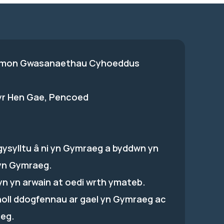
on Gwasanaethau Cyhoeddus
 yr Hen Gae, Pencoed
gysylltu â ni yn Gymraeg a byddwn yn
yn Gymraeg.
hyn yn arwain at oedi wrth ymateb.
holl ddogfennau ar gael yn Gymraeg ac
eg.