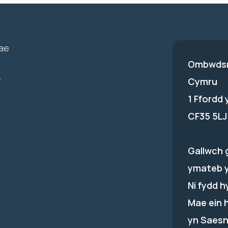
ae
Ombwdsm
-
Cymru
1 Ffordd
CF35 5LJ
Gallwch 
ymateb 
Ni fydd 
Mae ein 
yn Saesn