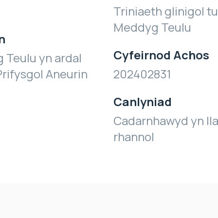
Triniaeth glinigol tu
Meddyg Teulu
n
Cyfeirnod Achos
 Teulu yn ardal
rifysgol Aneurin
202402831
Canlyniad
Cadarnhawyd yn ll
rhannol