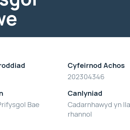
we
roddiad
Cyfeirnod Achos
202304346
n
Canlyniad
rifysgol Bae
Cadarnhawyd yn ll
rhannol