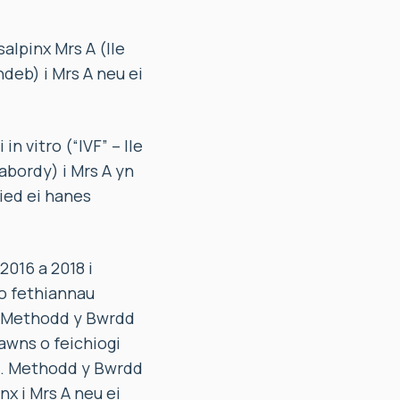
alpinx Mrs A (lle
ndeb) i Mrs A neu ei
n vitro (“IVF” – lle
abordy) i Mrs A yn
ied ei hanes
016 a 2018 i
o fethiannau
. Methodd y Bwrdd
iawns o feichiogi
 A. Methodd y Bwrdd
x i Mrs A neu ei