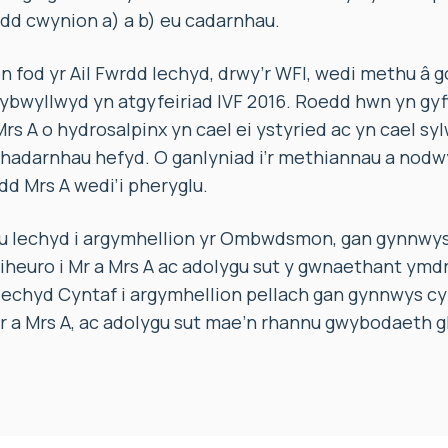
dd cwynion a) a b) eu cadarnhau.
fod yr Ail Fwrdd Iechyd, drwy’r WFI, wedi methu â g
ybwyllwyd yn atgyfeiriad IVF 2016. Roedd hwn yn gyfl
rs A o hydrosalpinx yn cael ei ystyried ac yn cael syl
chadarnhau hefyd. O ganlyniad i’r methiannau a nodw
dd Mrs A wedi’i pheryglu.
 Iechyd i argymhellion yr Ombwdsmon, gan gynnwys y
heuro i Mr a Mrs A ac adolygu sut y gwnaethant ymdr
echyd Cyntaf i argymhellion pellach gan gynnwys cy
Mr a Mrs A, ac adolygu sut mae’n rhannu gwybodaeth gl