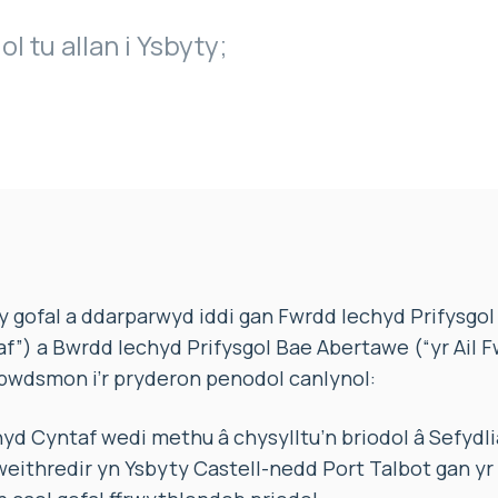
ol tu allan i Ysbyty;
 gofal a ddarparwyd iddi gan Fwrdd Iechyd Prifysgol
”) a Bwrdd Iechyd Prifysgol Bae Abertawe (“yr Ail F
wdsmon i’r pryderon penodol canlynol:
yd Cyntaf wedi methu â chysylltu’n briodol â Sefyd
weithredir yn Ysbyty Castell-nedd Port Talbot gan yr 