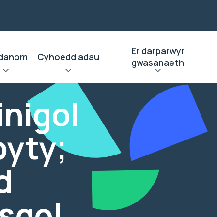
Er darparwyr
danom
Cyhoeddiadau
gwasanaeth
inigol
byty;
d
ysgol