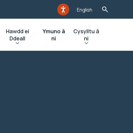
English
Hawdd ei
Ymuno â
Cysylltu â
Ddeall
ni
ni