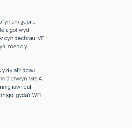
ofyn am gopi o
e a gollwyd i
w cyn dechrau IVF.
yd, roedd y
 dylai’r ddau
in â chwyn Mrs A.
nnig iawndal
inigol gyda’r WFI.