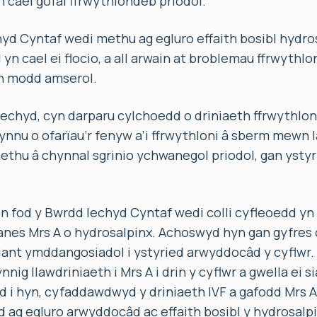
n cael gofal ffrwythlondeb priodol.
yd Cyntaf wedi methu ag egluro effaith bosibl hydros
yn cael ei flocio, a all arwain at broblemau ffrwythlo
 modd amserol.
Iechyd, cyn darparu cylchoedd o driniaeth ffrwythloni i
ynnu o ofarïau’r fenyw a’i ffrwythloni â sberm mewn l
ethu â chynnal sgrinio ychwanegol priodol, gan ystyr
fod y Bwrdd Iechyd Cyntaf wedi colli cyfleoedd yn 2
anes Mrs A o hydrosalpinx. Achoswyd hyn gan gyfres 
iant ymddangosiadol i ystyried arwyddocâd y cyflwr
nig llawdriniaeth i Mrs A i drin y cyflwr a gwella ei s
ad i hyn, cyfaddawdwyd y driniaeth IVF a gafodd Mrs
 ag egluro arwyddocâd ac effaith bosibl y hydrosalpin