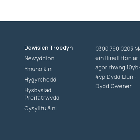
Dewislen Troedyn
0300 790 0203 M
ein llinell ffôn ar
Newyddion
agor rhwng 10yb
Ymuno â ni
4yp Dydd Llun -
Hygyrchedd
Dydd Gwener
Hysbysiad
Preifatrwydd
Cysylltu â ni