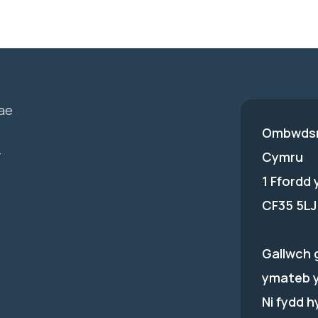
ae
Ombwdsm
-
Cymru
1 Ffordd
CF35 5LJ
Gallwch 
ymateb 
Ni fydd 