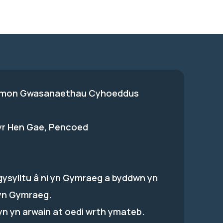
on Gwasanaethau Cyhoeddus
 yr Hen Gae, Pencoed
gysylltu â ni yn Gymraeg a byddwn yn
yn Gymraeg.
hyn yn arwain at oedi wrth ymateb.