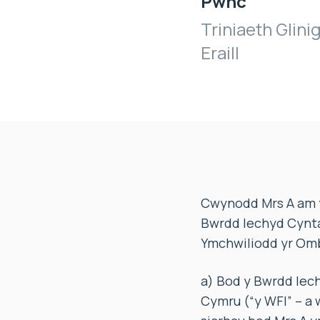
Pwnc
Triniaeth Glinig
Eraill
Cwynodd Mrs A am y
Bwrdd Iechyd Cyntaf
Ymchwiliodd yr Omb
a) Bod y Bwrdd Iech
Cymru (“y WFI” – a 