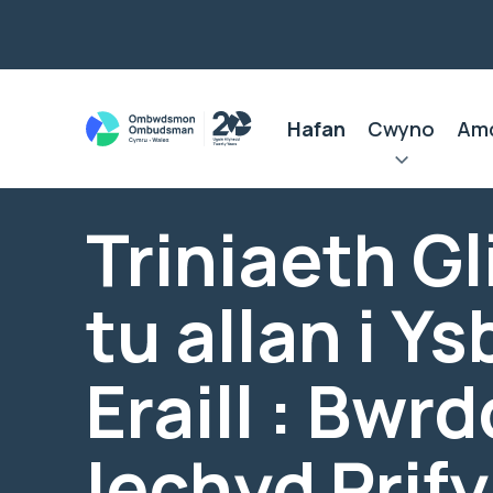
Hafan
Cwyno
Am
Triniaeth Gl
tu allan i Ys
Eraill : Bwrd
Iechyd Prif