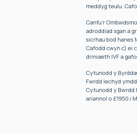
meddyg teulu. Cafo
Canfu’r Ombwdsmon 
adroddiad sgan a gr
sicrhau bod hanes M
Cafodd cwyn c) ei 
driniaeth IVF a gafo
Cytunodd y Byrddau
Fwrdd Iechyd ymddi
Cytunodd y Bwrdd I
ariannol o £1950 i 