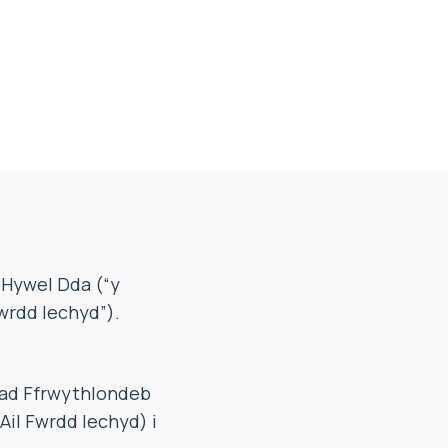
 Hywel Dda (“y
wrdd Iechyd”).
liad Ffrwythlondeb
Ail Fwrdd Iechyd) i