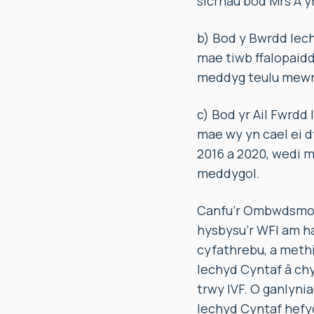
sicrhau bod Mrs A y
b) Bod y Bwrdd Iech
mae tiwb ffalopaidd 
meddyg teulu mewn
c) Bod yr Ail Fwrdd 
mae wy yn cael ei d
2016 a 2020, wedi m
meddygol.
Canfu’r Ombwdsmon 
hysbysu’r WFI am h
cyfathrebu, a meth
Iechyd Cyntaf â chyn
trwy IVF. O ganlyni
Iechyd Cyntaf hefyd