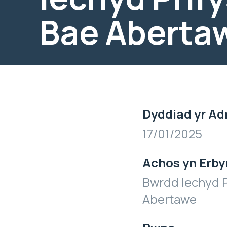
Bae Aberta
Dyddiad yr Ad
17/01/2025
Achos yn Erby
Bwrdd Iechyd P
Abertawe