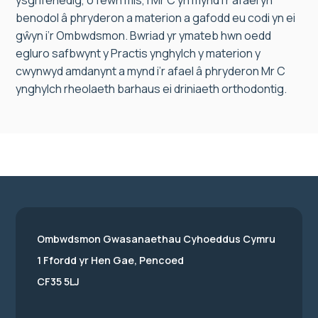
ysgrifenedig, o fewn mis, i Mr C yn mynd i’r afael yn
benodol â phryderon a materion a gafodd eu codi yn ei
gŵyn i’r Ombwdsmon. Bwriad yr ymateb hwn oedd
egluro safbwynt y Practis ynghylch y materion y
cwynwyd amdanynt a mynd i’r afael â phryderon Mr C
ynghylch rheolaeth barhaus ei driniaeth orthodontig.
Ombwdsmon Gwasanaethau Cyhoeddus Cymru
1 Ffordd yr Hen Gae, Pencoed
CF35 5LJ