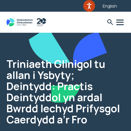
English
Triniaeth Glinigol tu
allan i Ysbyty;
Deintydd: Practis
Deintyddol yn ardal
Bwrdd Iechyd Prifysgol
Caerdydd a’r Fro