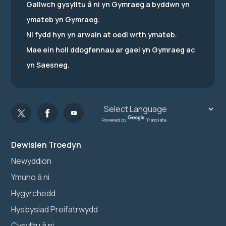
Gallwch gysylltu â ni yn Gymraeg a byddwn yn
ymateb yn Gymraeg.
Ni fydd hyn yn arwain at oedi wrth ymateb.
Mae ein holl ddogfennau ar gael yn Gymraeg ac
yn Saesneg.
Powered by
Translate
Dewislen Troedyn
Newyddion
Ymuno â ni
Hygyrchedd
Hysbysiad Preifatrwydd
Cysylltu â ni