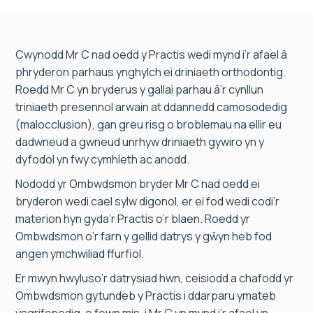
Cwynodd Mr C nad oedd y Practis wedi mynd i’r afael â
phryderon parhaus ynghylch ei driniaeth orthodontig.
Roedd Mr C yn bryderus y gallai parhau â’r cynllun
triniaeth presennol arwain at ddannedd camosodedig
(malocclusion), gan greu risg o broblemau na ellir eu
dadwneud a gwneud unrhyw driniaeth gywiro yn y
dyfodol yn fwy cymhleth ac anodd.
Nododd yr Ombwdsmon bryder Mr C nad oedd ei
bryderon wedi cael sylw digonol, er ei fod wedi codi’r
materion hyn gyda’r Practis o’r blaen. Roedd yr
Ombwdsmon o’r farn y gellid datrys y gŵyn heb fod
angen ymchwiliad ffurfiol.
Er mwyn hwyluso’r datrysiad hwn, ceisiodd a chafodd yr
Ombwdsmon gytundeb y Practis i ddarparu ymateb