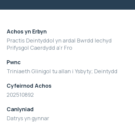
Achos yn Erbyn
Practis Deintyddol yn ardal Bwrdd Iechyd
Prifysgol Caerdydd a'r Fro
Pwnc
Triniaeth Glinigol tu allan i Ysbyty; Deintydd
Cyfeirnod Achos
202510892
Canlyniad
Datrys yn gynnar