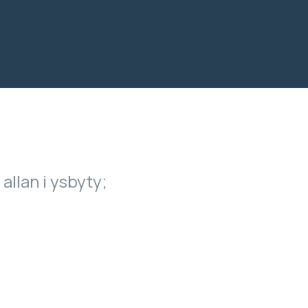
 allan i ysbyty;