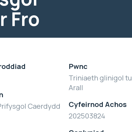
r Fro
roddiad
Pwnc
Triniaeth glinigol tu
Arall
n
Cyfeirnod Achos
Prifysgol Caerdydd
202503824