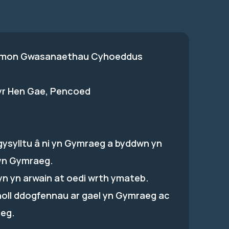
on Gwasanaethau Cyhoeddus
 yr Hen Gae, Pencoed
gysylltu â ni yn Gymraeg a byddwn yn
yn Gymraeg.
hyn yn arwain at oedi wrth ymateb.
holl ddogfennau ar gael yn Gymraeg ac
eg.