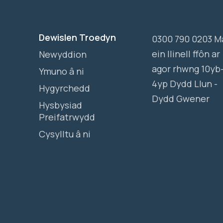
Dewislen Troedyn
0300 790 0203 M
ein llinell ffôn ar
Newyddion
agor rhwng 10yb
Ymuno â ni
4yp Dydd Llun -
Hygyrchedd
Dydd Gwener
Hysbysiad
Preifatrwydd
Cysylltu â ni