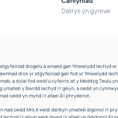
Canlyniad
Datrys yn gynnar
tgyfeiriad diogelu a wnaed gan Ymwelydd Iechyd e
iawnhad dros yr atgyfeiriad gan fod yr Ymwelydd Iec
mab, a dylai fod wedi’u cyfeirio at y Meddyg Teulu yn
ag ymateb y Bwrdd Iechyd i’r gŵyn, a oedd yn cynnw
nad oedd yn mynd i’r afael â’i phryderon.
nad oedd Mrs A wedi derbyn ymateb digonol i’r pry
Iechyd i’r gŵyn wedi mynd i’r afael yn ddigonol â’r 