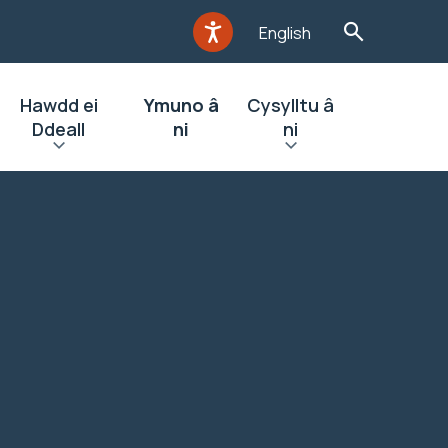
English
Hawdd ei
Ymuno â
Cysylltu â
Ddeall
ni
ni