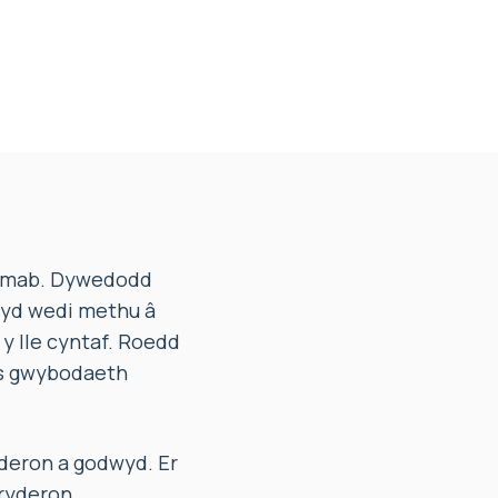
i mab. Dywedodd
hyd wedi methu â
 y lle cyntaf. Roedd
ys gwybodaeth
deron a godwyd. Er
pryderon