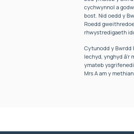
cychwynnol a godwy
bost. Nid oedd y Bw
Roedd gweithredoedd
rhwystredigaeth idd
Cytunodd y Bwrdd Ie
Iechyd, ynghyd â’r
ymateb ysgrifenedig
Mrs A am y methian