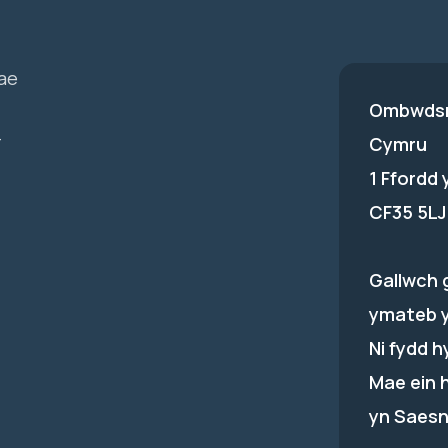
ae
Ombwdsm
-
Cymru
1 Ffordd
CF35 5LJ
Gallwch 
ymateb 
Ni fydd 
Mae ein 
yn Saesn