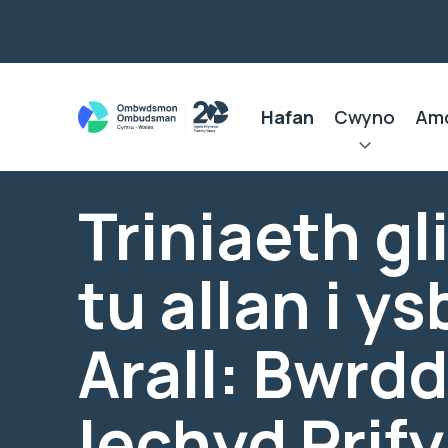
Hafan
Cwyno
Am
Triniaeth gl
tu allan i ys
Arall: Bwrdd
Iechyd Prif