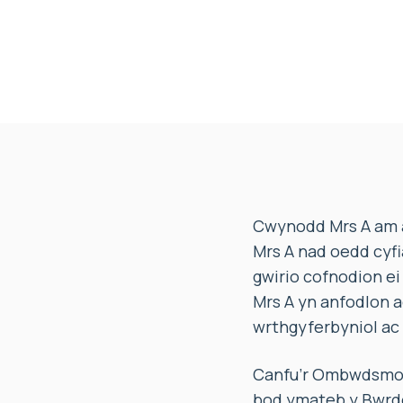
Cwynodd Mrs A am a
Mrs A nad oedd cyf
gwirio cofnodion ei 
Mrs A yn anfodlon 
wrthgyferbyniol ac 
Canfu’r Ombwdsmon 
bod ymateb y Bwrdd 