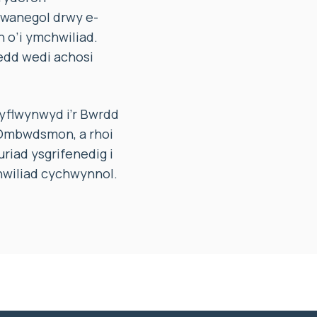
hwanegol drwy e-
 o’i ymchwiliad.
edd wedi achosi
gyflwynwyd i’r Bwrdd
 Ombwdsmon, a rhoi
riad ysgrifenedig i
hwiliad cychwynnol.