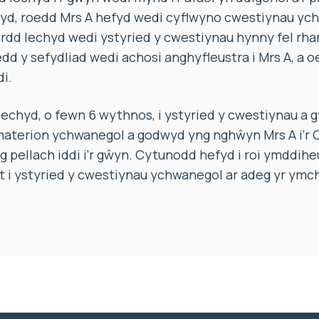
d, roedd Mrs A hefyd wedi cyflwyno cwestiynau yc
rdd Iechyd wedi ystyried y cwestiynau hynny fel rhan
 y sefydliad wedi achosi anghyfleustra i Mrs A, a o
i.
chyd, o fewn 6 wythnos, i ystyried y cwestiynau a 
 materion ychwanegol a godwyd yng nghŵyn Mrs A i’r
 pellach iddi i’r gŵyn. Cytunodd hefyd i roi ymddiheu
t i ystyried y cwestiynau ychwanegol ar adeg yr ymc