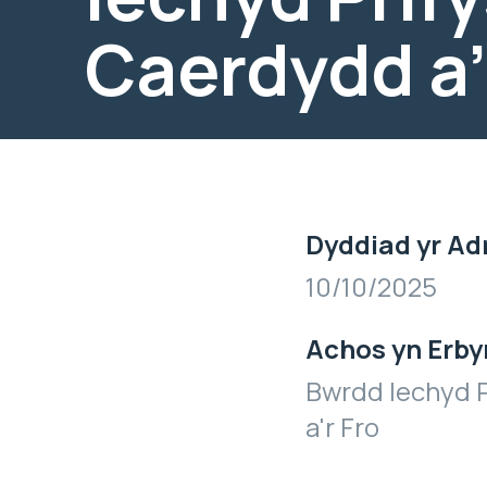
Caerdydd a’
Dyddiad yr Ad
10/10/2025
Achos yn Erby
Bwrdd Iechyd 
a'r Fro