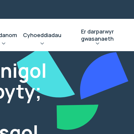
Er darparwyr
danom
Cyhoeddiadau
gwasanaeth
inigol
byty;
ysgol