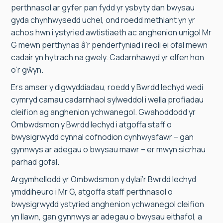
perthnasol ar gyfer pan fydd yr ysbyty dan bwysau
gyda chynhwysedd uchel, ond roedd methiant yn yr
achos hwn i ystyried awtistiaeth ac anghenion unigol Mr
G mewn perthynas â’r penderfyniad i reoli ei ofal mewn
cadair yn hytrach na gwely. Cadarnhawyd yr elfen hon
o’r gŵyn.
Ers amser y digwyddiadau, roedd y Bwrdd Iechyd wedi
cymryd camau cadarnhaol sylweddol i wella profiadau
cleifion ag anghenion ychwanegol. Gwahoddodd yr
Ombwdsmon y Bwrdd Iechyd i atgoffa staff o
bwysigrwydd cynnal cofnodion cynhwysfawr – gan
gynnwys ar adegau o bwysau mawr – er mwyn sicrhau
parhad gofal.
Argymhellodd yr Ombwdsmon y dylai’r Bwrdd Iechyd
ymddiheuro i Mr G, atgoffa staff perthnasol o
bwysigrwydd ystyried anghenion ychwanegol cleifion
yn llawn, gan gynnwys ar adegau o bwysau eithafol, a