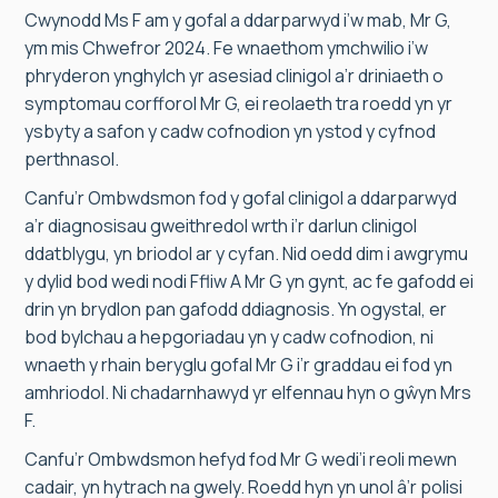
Cwynodd Ms F am y gofal a ddarparwyd i’w mab, Mr G,
ym mis Chwefror 2024. Fe wnaethom ymchwilio i’w
phryderon ynghylch yr asesiad clinigol a’r driniaeth o
symptomau corfforol Mr G, ei reolaeth tra roedd yn yr
ysbyty a safon y cadw cofnodion yn ystod y cyfnod
perthnasol.
Canfu’r Ombwdsmon fod y gofal clinigol a ddarparwyd
a’r diagnosisau gweithredol wrth i’r darlun clinigol
ddatblygu, yn briodol ar y cyfan. Nid oedd dim i awgrymu
y dylid bod wedi nodi Ffliw A Mr G yn gynt, ac fe gafodd ei
drin yn brydlon pan gafodd ddiagnosis. Yn ogystal, er
bod bylchau a hepgoriadau yn y cadw cofnodion, ni
wnaeth y rhain beryglu gofal Mr G i’r graddau ei fod yn
amhriodol. Ni chadarnhawyd yr elfennau hyn o gŵyn Mrs
F.
Canfu’r Ombwdsmon hefyd fod Mr G wedi’i reoli mewn
cadair, yn hytrach na gwely. Roedd hyn yn unol â’r polisi