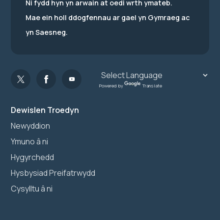
Ni fydd hyn yn arwain at oedi wrth ymateb.
Mae ein holl ddogfennau ar gael yn Gymraeg ac
yn Saesneg.
Powered by
Translate
Dewislen Troedyn
Newyddion
Ymuno â ni
Hygyrchedd
Hysbysiad Preifatrwydd
Cysylltu â ni