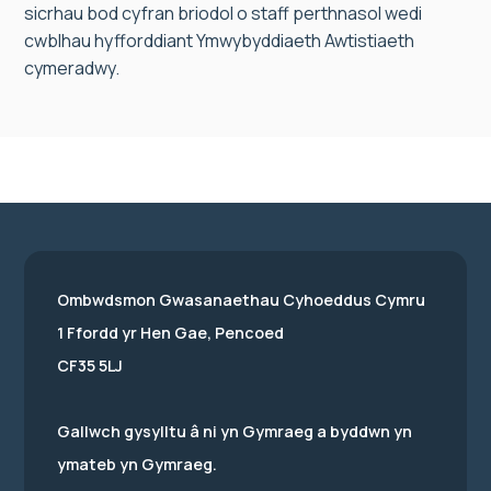
sicrhau bod cyfran briodol o staff perthnasol wedi
cwblhau hyfforddiant Ymwybyddiaeth Awtistiaeth
cymeradwy.
Ombwdsmon Gwasanaethau Cyhoeddus Cymru
1 Ffordd yr Hen Gae, Pencoed
CF35 5LJ
Gallwch gysylltu â ni yn Gymraeg a byddwn yn
ymateb yn Gymraeg.