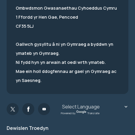
Ombwdsmon Gwasanaethau Cyhoeddus Cymru
1 Ffordd yr Hen Gae, Pencoed
CF35 5LJ
Gallwch gysylltu â ni yn Gymraeg a byddwn yn
ymateb yn Gymraeg.
Ni fydd hyn yn arwain at oedi wrth ymateb.
Mae ein holl ddogfennau ar gael yn Gymraeg ac
yn Saesneg.
Powered by
Translate
Dewislen Troedyn