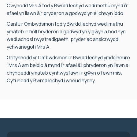
Cwynodd Mrs A fod y Bwrdd Iechyd wedi methu mynd i’r
afael yn llawn â’r pryderon a godwyd yn ei chwyn iddo.
Canfu’r Ombwdsmon fod y Bwrdd Iechyd wedi methu
ymateb i’r holl bryderon a godwyd yn y gŵyn a bod hyn
wedi achosi rwystredigaeth, pryder ac ansicrwydd
ychwanegol i Mrs A.
Gofynnodd yr Ombwdsmon i’r Bwrdd Iechyd ymddiheuro
i Mrs A am beidio â mynd i’r afael â’i phryderon yn llawn a
chyhoeddi ymateb cynhwysfawr i’r gŵyn o fewn mis.
Cytunodd y Bwrdd Iechyd i wneud hynny.