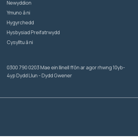
Newyddion
Ymuno â ni
Hygyrchedd
Hysbysiad Preifatrwydd
Cysylltu â ni
0300 790 0203 Mae ein llinell ffôn ar agor rhwng 10yb-
4yp Dydd Llun - Dydd Gwener