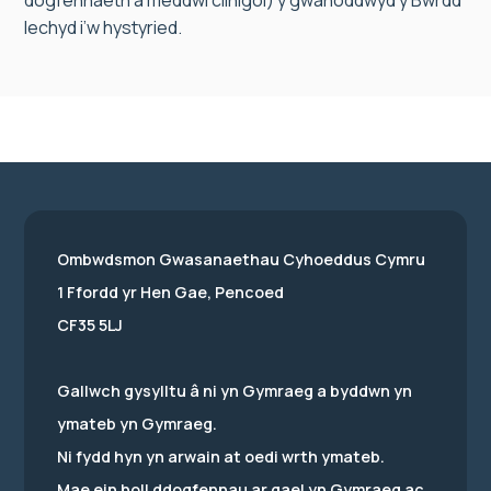
dogfennaeth a meddwl clinigol) y gwahoddwyd y Bwrdd
Iechyd i’w hystyried.
Ombwdsmon Gwasanaethau Cyhoeddus Cymru
1 Ffordd yr Hen Gae, Pencoed
CF35 5LJ
Gallwch gysylltu â ni yn Gymraeg a byddwn yn
ymateb yn Gymraeg.
Ni fydd hyn yn arwain at oedi wrth ymateb.
Mae ein holl ddogfennau ar gael yn Gymraeg ac