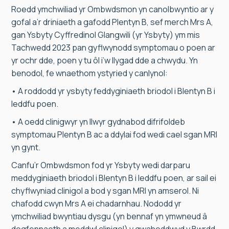
Roedd ymchwiliad yr Ombwdsmon yn canolbwyntio ar y
gofal a’r driniaeth a gafodd Plentyn B, sef merch Mrs A,
gan Ysbyty Cyffredinol Glangwili (yr Ysbyty) ym mis
Tachwedd 2023 pan gyflwynodd symptomau o poen ar
yr ochr dde, poen y tu ôl i’w llygad dde a chwydu. Yn
benodol, fe wnaethom ystyried y canlynol:
• A roddodd yr ysbyty feddyginiaeth briodol i Blentyn B i
leddfu poen.
• A oedd clinigwyr yn llwyr gydnabod difrifoldeb
symptomau Plentyn B ac a ddylai fod wedi cael sgan MRI
yn gynt.
Canfu’r Ombwdsmon fod yr Ysbyty wedi darparu
meddyginiaeth briodol i Blentyn B i leddfu poen, ar sail ei
chyflwyniad clinigol a bod y sgan MRI yn amserol. Ni
chafodd cwyn Mrs A ei chadarnhau. Nododd yr
ymchwiliad bwyntiau dysgu (yn bennaf yn ymwneud â