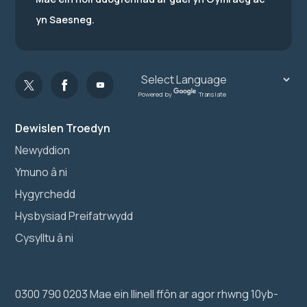
yn Saesneg.
Powered by
Translate
Dewislen Troedyn
Newyddion
Ymuno â ni
Hygyrchedd
Hysbysiad Preifatrwydd
Cysylltu â ni
0300 790 0203 Mae ein llinell ffôn ar agor rhwng 10yb-