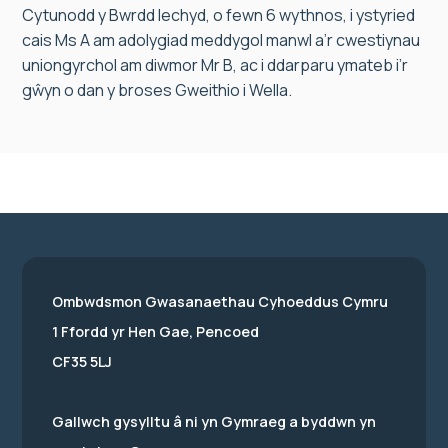
Cytunodd y Bwrdd Iechyd, o fewn 6 wythnos, i ystyried
cais Ms A am adolygiad meddygol manwl a’r cwestiynau
uniongyrchol am diwmor Mr B, ac i ddarparu ymateb i’r
gŵyn o dan y broses Gweithio i Wella.
Ombwdsmon Gwasanaethau Cyhoeddus Cymru
1 Ffordd yr Hen Gae, Pencoed
CF35 5LJ
Gallwch gysylltu â ni yn Gymraeg a byddwn yn