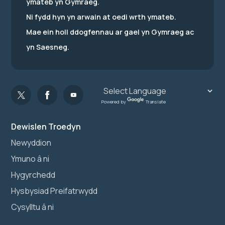
ymateb yn Gymraeg.
Ni fydd hyn yn arwain at oedi wrth ymateb.
Mae ein holl ddogfennau ar gael yn Gymraeg ac
yn Saesneg.
Powered by
Translate
Dewislen Troedyn
Newyddion
Ymuno â ni
Hygyrchedd
Hysbysiad Preifatrwydd
Cysylltu â ni