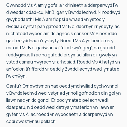
Cwynodd Ms A am y gofal a’r driniaeth a ddarparwyd i’w
diweddar ddad-cu, Mr B, gan y Bwrdd Iechyd. Ni roddwyd
gwybodaeth i Ms A am fiopsi a wnaed yn ystod y
dyddiau cyntaf pan gafodd Mr B ei dderbyn i’r ysbyty, ac
ni chafodd wybod am ddiagnosis canser Mr B nes iddo
gael ei ryddhau o’r ysbyty. Roedd Ms A yn bryderus y
cafodd Mr B ei gadw ar sail ‘dim trwy’r geg’, na gafodd
feddyginiaeth ac na gafodd ei symud allan o’r gwely yn
ystod camau hwyrach yr arhosiad. Roedd Ms A hefyd yn
anfodlon â’r ffordd yr oedd y Bwrdd Iechyd wedi ymateb
i’w chŵyn.
Canfu’r Ombwdsmon nad oedd ymchwiliad cychwynnol
y Bwrdd Iechyd wedi ystyried yr holl gofnodion clinigol yn
llawn nac yn ddigonol. Er bod ymateb pellach wedi’i
ddarparu, nid oedd wedi datrys y materion yn llawn ar
gyfer Ms A, ac roedd yr wybodaeth a ddarparwyd yn
codi cwestiynau pellach.