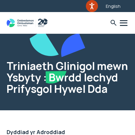
English
Triniaeth Glinigol mewn
Ysbyty : Bwrdd Iechyd
Prifysgol Hywel Dda
Dyddiad yr Adroddiad