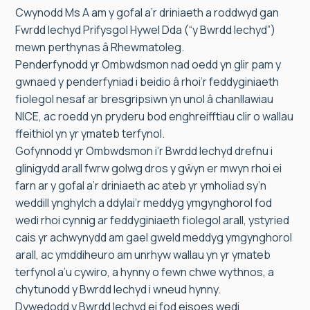
Cwynodd Ms A am y gofal a’r driniaeth a roddwyd gan
Fwrdd Iechyd Prifysgol Hywel Dda (“y Bwrdd Iechyd”)
mewn perthynas â Rhewmatoleg.
Penderfynodd yr Ombwdsmon nad oedd yn glir pam y
gwnaed y penderfyniad i beidio â rhoi’r feddyginiaeth
fiolegol nesaf ar bresgripsiwn yn unol â chanllawiau
NICE, ac roedd yn pryderu bod enghreifftiau clir o wallau
ffeithiol yn yr ymateb terfynol.
Gofynnodd yr Ombwdsmon i’r Bwrdd Iechyd drefnu i
glinigydd arall fwrw golwg dros y gŵyn er mwyn rhoi ei
farn ar y gofal a’r driniaeth ac ateb yr ymholiad sy’n
weddill ynghylch a ddylai’r meddyg ymgynghorol fod
wedi rhoi cynnig ar feddyginiaeth fiolegol arall, ystyried
cais yr achwynydd am gael gweld meddyg ymgynghorol
arall, ac ymddiheuro am unrhyw wallau yn yr ymateb
terfynol a’u cywiro, a hynny o fewn chwe wythnos, a
chytunodd y Bwrdd Iechyd i wneud hynny.
Dywedodd y Bwrdd Iechyd ei fod eisoes wedi