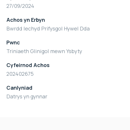
27/09/2024
Achos yn Erbyn
Bwrdd Iechyd Prifysgol Hywel Dda
Pwnc
Triniaeth Glinigol mewn Ysbyty
Cyfeirnod Achos
202402675
Canlyniad
Datrys yn gynnar