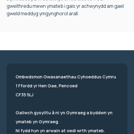
gweithredu mewn ymateb i gais yr achwynydd am gael
gweld meddyg ymgynghorol arall.
Ombwdsmon Gwasanaethau Cyhoeddus Cymru
1 Ffordd yr Hen Gae, Pencoed
CF35 5LJ
Gallwch gysylltu â ni yn Gymraeg a byddwn yn
ymateb yn Gymraeg.
Ni fydd hyn yn arwain at oedi wrth ymateb.