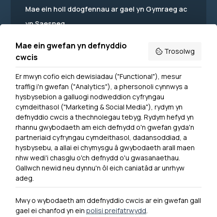
Mae ein holl ddogfennau ar gael yn Gymraeg ac
yn Saesneg.
Mae ein gwefan yn defnyddio
Trosolwg
cwcis
Er mwyn cofio eich dewisiadau ("Functional"), mesur
Powered by
Translate
traffig i'n gwefan ("Analytics"), a phersonoli cynnwys a
hysbysebion a galluogi nodweddion cyfryngau
Dewislen Troedyn
cymdeithasol ("Marketing & Social Media"), rydym yn
Newyddion
defnyddio cwcis a thechnolegau tebyg. Rydym hefyd yn
rhannu gwybodaeth am eich defnydd o'n gwefan gyda'n
Ymuno â ni
partneriaid cyfryngau cymdeithasol, dadansoddiad, a
Hygyrchedd
hysbysebu, a allai ei chymysgu â gwybodaeth arall maen
nhw wedi'i chasglu o'ch defnydd o'u gwasanaethau.
Hysbysiad Preifatrwydd
Gallwch newid neu dynnu'n ôl eich caniatâd ar unrhyw
Cysylltu â ni
adeg.
Mwy o wybodaeth am ddefnyddio cwcis ar ein gwefan gall
gael ei chanfod yn ein
polisi preifatrwydd
.