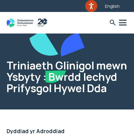
English
Triniaeth Glinigol mewn
Ysbyty : Bwrdd Iechyd
Prifysgol Hywel Dda
Dyddiad yr Adroddiad