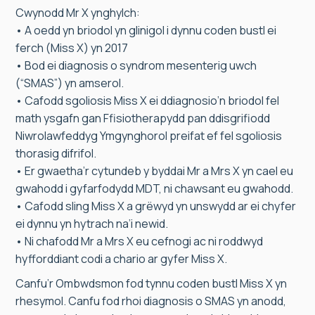
Cwynodd Mr X ynghylch:
• A oedd yn briodol yn glinigol i dynnu coden bustl ei
ferch (Miss X) yn 2017
• Bod ei diagnosis o syndrom mesenterig uwch
(“SMAS”) yn amserol.
• Cafodd sgoliosis Miss X ei ddiagnosio’n briodol fel
math ysgafn gan Ffisiotherapydd pan ddisgrifiodd
Niwrolawfeddyg Ymgynghorol preifat ef fel sgoliosis
thorasig difrifol.
• Er gwaetha’r cytundeb y byddai Mr a Mrs X yn cael eu
gwahodd i gyfarfodydd MDT, ni chawsant eu gwahodd.
• Cafodd sling Miss X a grëwyd yn unswydd ar ei chyfer
ei dynnu yn hytrach na’i newid.
• Ni chafodd Mr a Mrs X eu cefnogi ac ni roddwyd
hyfforddiant codi a chario ar gyfer Miss X.
Canfu’r Ombwdsmon fod tynnu coden bustl Miss X yn
rhesymol. Canfu fod rhoi diagnosis o SMAS yn anodd,