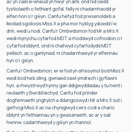
ac yn cael ei wneud yn hwyr yn aml, ond nid oedd
tystiolaeth o fethiant gofal, felly ni chadarnhaodd yr
elfen hon o’r gŵyn. Canfu hefyd fod presenoldeb a
lleoliad sgoliosis Miss X a pha mor hyblyg ydoedd i’w
drin, wedi’u nodi. Canfu’r Ombwdsmon fod Mr a Mrs X
wedi mynychu cyfarfod MDT a rhoddwyd cofnodion o’r
cyfarfod iddynt, ond ni chafwyd cyfarfodydd MDT
pellach, ac o ganlyniad, ni chadarnhawyd yr elfennau
hyn o’r gŵyn.
Canfu’r Ombwdsmon, er ei fod yn afresymol bod Miss X
wedi bod heb sling, gwnaed sawl ymdrech i gyflawni
hyn, a rhwystrwyd hynny gan ddigwyddiadau y tu hwnt i
reolaeth y Bwrdd Iechyd. Canfu fod prinder
dogfennaeth ynghylch a ddangoswyd i Mr a Mrs X sut i
gefnogi Miss X ac na chynigiwyd cwrs codi a chario
iddynt yn fethiannau yn y gwasanaeth, ac ar y sail
hwnnw, cadarnhawyd y gŵyn yn rhannol.