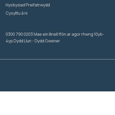
Hysbysiad Preifatrwydd
Cysylltu â ni
0300 790 0203 Mae ein llinell ffôn ar agor rhwng 10yb-
4yp Dydd Llun - Dydd Gwener