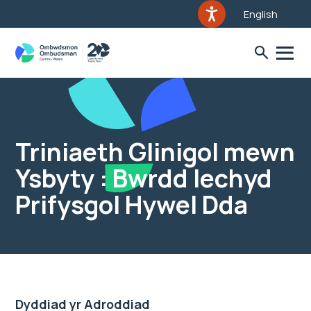
English
Triniaeth Glinigol mewn
Ysbyty : Bwrdd Iechyd
Prifysgol Hywel Dda
Dyddiad yr Adroddiad