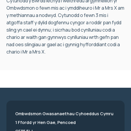
Cytunodd y Bwrdd Iechyd i weithredu argymhellion yr
Ombwdsmon o fewn mis ac i ymddiheuro i Mr a Mrs X am
y methiannau a nodwyd. Cytunodd o fewn 3 mis i
atgoffa staff y dylid dogfennu cyngor a roddir pan fydd
sling yn cael ei dynnu; i sicrhau bod cynlluniau codi a
chario ar waith gan gynnwys cynlluniau wrth gefn pan
nad oes slingiau ar gael ac i gynnig hyfforddiant codi a
chario i Mr a Mrs X.
Ombwdsmon Gwasanaethau Cyhoeddus Cymru
1 Ffordd yr Hen Gae, Pencoed