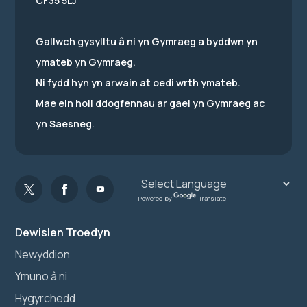
CF35 5LJ
Gallwch gysylltu â ni yn Gymraeg a byddwn yn
ymateb yn Gymraeg.
Ni fydd hyn yn arwain at oedi wrth ymateb.
Mae ein holl ddogfennau ar gael yn Gymraeg ac
yn Saesneg.
Powered by
Translate
Dewislen Troedyn
Newyddion
Ymuno â ni
Hygyrchedd