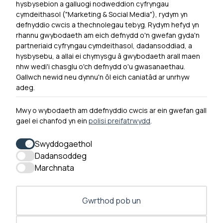
hysbysebion a galluogi nodweddion cyfryngau
Dewislen Troedyn
cymdeithasol ("Marketing & Social Media"), rydym yn
Newyddion
defnyddio cwcis a thechnolegau tebyg. Rydym hefyd yn
rhannu gwybodaeth am eich defnydd o'n gwefan gyda'n
Ymuno â ni
partneriaid cyfryngau cymdeithasol, dadansoddiad, a
Hygyrchedd
hysbysebu, a allai ei chymysgu â gwybodaeth arall maen
nhw wedi'i chasglu o'ch defnydd o'u gwasanaethau.
Hysbysiad Preifatrwydd
Gallwch newid neu dynnu'n ôl eich caniatâd ar unrhyw
Cysylltu â ni
adeg.
Mwy o wybodaeth am ddefnyddio cwcis ar ein gwefan gall
gael ei chanfod yn ein
polisi preifatrwydd
.
0300 790 0203 Mae ein llinell ffôn ar agor rhwng 10yb-
4yp Dydd Llun - Dydd Gwener
Swyddogaethol
Dadansoddeg
Marchnata
Gwrthod pob un