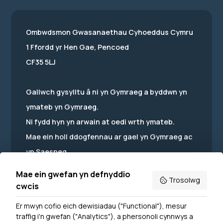
Ombwdsmon Gwasanaethau Cyhoeddus Cymru
1 Ffordd yr Hen Gae, Pencoed
CF35 5LJ
Gallwch gysylltu â ni yn Gymraeg a byddwn yn
ymateb yn Gymraeg.
Ni fydd hyn yn arwain at oedi wrth ymateb.
Mae ein holl ddogfennau ar gael yn Gymraeg ac
yn Saesneg.
Mae ein gwefan yn defnyddio
Trosolwg
cwcis
Er mwyn cofio eich dewisiadau ("Functional"), mesur
Powered by
Translate
traffig i'n gwefan ("Analytics"), a phersonoli cynnwys a