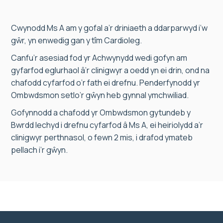
Cwynodd Ms A am y gofal a’r driniaeth a ddarparwyd i’w
gŵr, yn enwedig gan y tîm Cardioleg.
Canfu’r asesiad fod yr Achwynydd wedi gofyn am
gyfarfod eglurhaol â’r clinigwyr a oedd yn ei drin, ond na
chafodd cyfarfod o’r fath ei drefnu. Penderfynodd yr
Ombwdsmon setlo’r gŵyn heb gynnal ymchwiliad.
Gofynnodd a chafodd yr Ombwdsmon gytundeb y
Bwrdd Iechyd i drefnu cyfarfod â Ms A, ei heiriolydd a’r
clinigwyr perthnasol, o fewn 2 mis, i drafod ymateb
pellach i’r gŵyn.