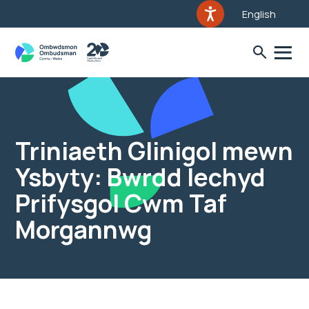
English
Triniaeth Glinigol mewn
Ysbyty: Bwrdd Iechyd
Prifysgol Cwm Taf
Morgannwg