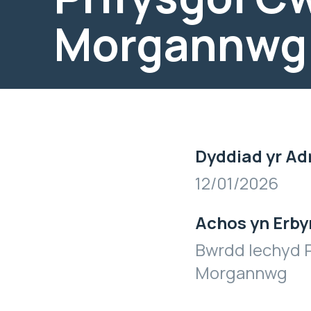
Morgannwg
Dyddiad yr Ad
12/01/2026
Achos yn Erby
Bwrdd Iechyd P
Morgannwg