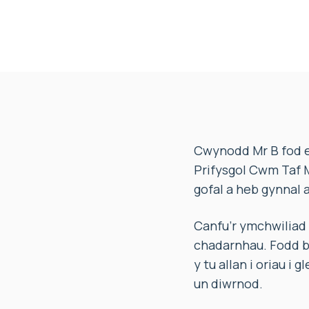
Cwynodd Mr B fod ei
Prifysgol Cwm Taf M
gofal a heb gynnal a
Canfu’r ymchwiliad 
chadarnhau. Fodd b
y tu allan i oriau i
un diwrnod.