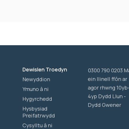
Dewislen Troedyn
0300 790 0203 M
ein llinell ffôn ar
Newyddion
agor rhwng 10yb
Ymuno â ni
4yp Dydd Llun -
Hygyrchedd
Dydd Gwener
Hysbysiad
Preifatrwydd
Cysylltu â ni