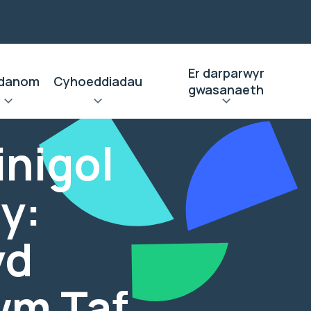
Er darparwyr
danom
Cyhoeddiadau
gwasanaeth
inigol
y:
yd
wm Taf