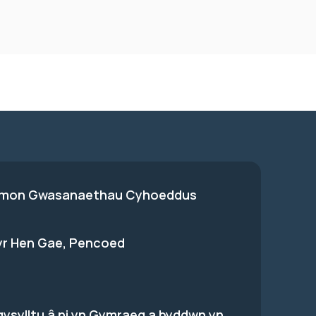
on Gwasanaethau Cyhoeddus
 yr Hen Gae, Pencoed
gysylltu â ni yn Gymraeg a byddwn yn