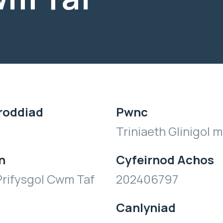
roddiad
Pwnc
Triniaeth Glinigol 
n
Cyfeirnod Achos
rifysgol Cwm Taf
202406797
Canlyniad