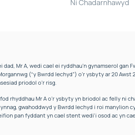
Ni Chadarnhawyd
 dad, Mr A, wedi cael ei ryddhau’n gynamserol gan 
organnwg (“y Bwrdd Iechyd”) o’r ysbyty ar 20 Awst 2
sesiad priodol o’r risg.
fod rhyddhau Mr A o’r ysbyty yn briodol ac felly ni c
ynnag, gwahoddwyd y Bwrdd Iechyd i roi manylion c
 gleifion pan fyddant yn cael stent wedi’i osod ac yn ca