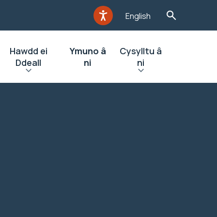
English
Hawdd ei
Ymuno â
Cysylltu â
Ddeall
ni
ni