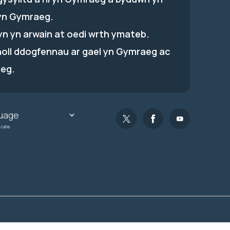
yn Gymraeg.
hyn yn arwain at oedi wrth ymateb.
holl ddogfennau ar gael yn Gymraeg ac
eg.
slate