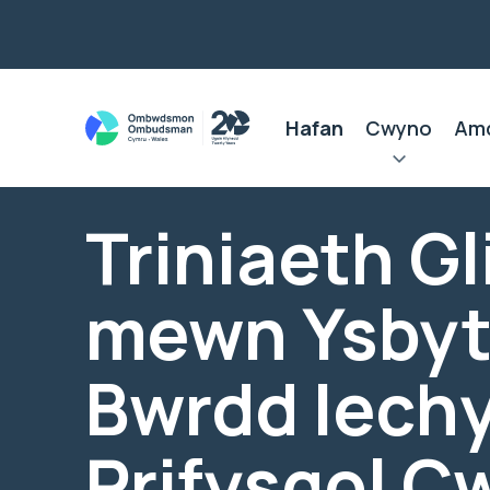
Hafan
Cwyno
Am
Triniaeth Gl
mewn Ysbyt
Bwrdd Iech
Prifysgol C