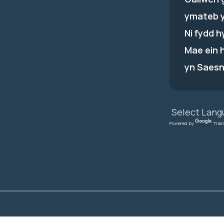
ymateb 
Ni fydd 
Mae ein 
yn Saesn
Powered by
Tran