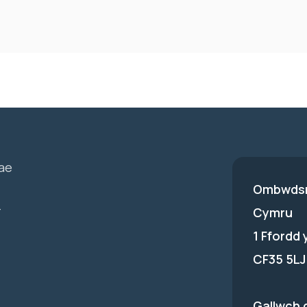
ae
Ombwdsm
-
Cymru
1 Ffordd
CF35 5LJ
Gallwch 