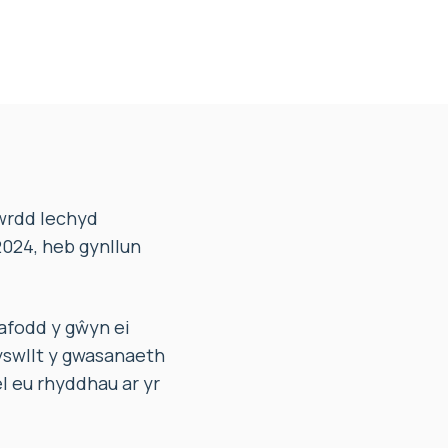
Fwrdd Iechyd
024, heb gynllun
hafodd y gŵyn ei
yswllt y gwasanaeth
el eu rhyddhau ar yr