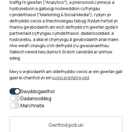
traffig i'n gwefan ("Analytics"), a phersonoli cynnwys a
hysbysebion a galluogi nodweddion cyfryngau
Dewislen Troedyn
cymdeithasol ("Marketing & Social Media"), rydym yn
Newyddion
defnyddio cwcis a thechnolegau tebyg. Rydym hefyd yn
rhannu gwybodaeth am eich defnydd o'n gwefan gyda'n
Ymuno â ni
partneriaid cyfryngau cymdeithasol, dadansoddiad, a
Hygyrchedd
hysbysebu, a allai ei chymysgu â gwybodaeth arall maen
nhw wedi'i chasglu o'ch defnydd o'u gwasanaethau.
Hysbysiad Preifatrwydd
Gallwch newid neu dynnu'n ôl eich caniatâd ar unrhyw
Cysylltu â ni
adeg.
Mwy o wybodaeth am ddefnyddio cwcis ar ein gwefan gall
gael ei chanfod yn ein
polisi preifatrwydd
.
0300 790 0203 Mae ein llinell ffôn ar agor rhwng 10yb-
4yp Dydd Llun - Dydd Gwener
Swyddogaethol
Dadansoddeg
Marchnata
Gwrthod pob un