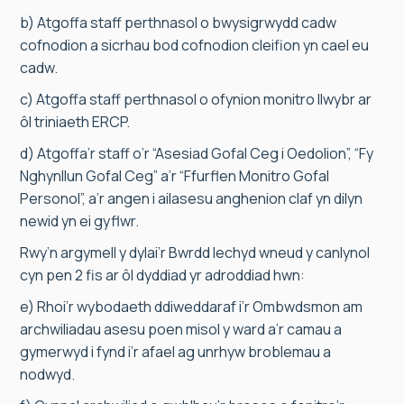
b) Atgoffa staff perthnasol o bwysigrwydd cadw
cofnodion a sicrhau bod cofnodion cleifion yn cael eu
cadw.
c) Atgoffa staff perthnasol o ofynion monitro llwybr ar
ôl triniaeth ERCP.
d) Atgoffa’r staff o’r “Asesiad Gofal Ceg i Oedolion”, “Fy
Nghynllun Gofal Ceg” a’r “Ffurflen Monitro Gofal
Personol”, a’r angen i ailasesu anghenion claf yn dilyn
newid yn ei gyflwr.
Rwy’n argymell y dylai’r Bwrdd Iechyd wneud y canlynol
cyn pen 2 fis ar ôl dyddiad yr adroddiad hwn:
e) Rhoi’r wybodaeth ddiweddaraf i’r Ombwdsmon am
archwiliadau asesu poen misol y ward a’r camau a
gymerwyd i fynd i’r afael ag unrhyw broblemau a
nodwyd.