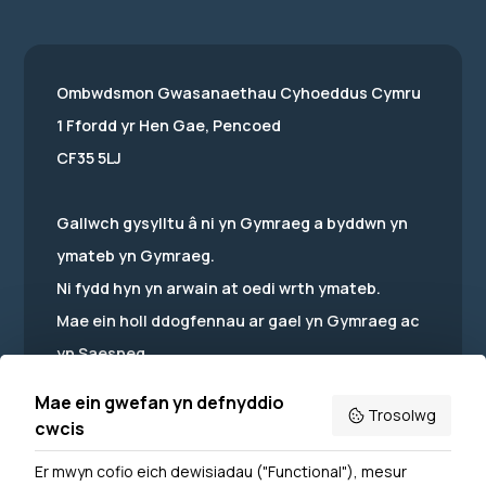
Ombwdsmon Gwasanaethau Cyhoeddus Cymru
1 Ffordd yr Hen Gae, Pencoed
CF35 5LJ
Gallwch gysylltu â ni yn Gymraeg a byddwn yn
ymateb yn Gymraeg.
Ni fydd hyn yn arwain at oedi wrth ymateb.
Mae ein holl ddogfennau ar gael yn Gymraeg ac
yn Saesneg.
Mae ein gwefan yn defnyddio
Trosolwg
cwcis
Er mwyn cofio eich dewisiadau ("Functional"), mesur
Powered by
Translate