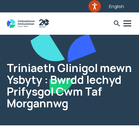
English
Triniaeth Glinigol mewn
Ysbyty : Bwrdd Iechyd
Prifysgol Cwm Taf
Morgannwg