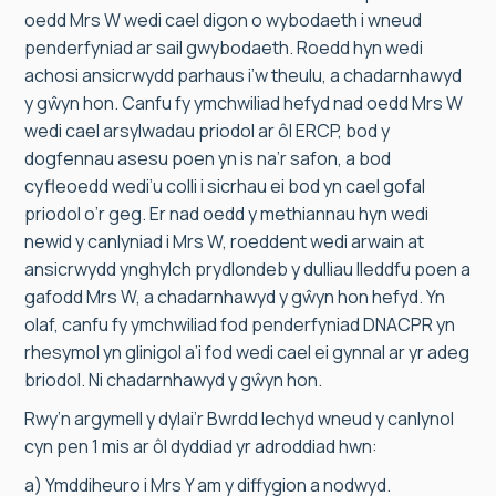
oedd Mrs W wedi cael digon o wybodaeth i wneud
penderfyniad ar sail gwybodaeth. Roedd hyn wedi
achosi ansicrwydd parhaus i’w theulu, a chadarnhawyd
y gŵyn hon. Canfu fy ymchwiliad hefyd nad oedd Mrs W
wedi cael arsylwadau priodol ar ôl ERCP, bod y
dogfennau asesu poen yn is na’r safon, a bod
cyfleoedd wedi’u colli i sicrhau ei bod yn cael gofal
priodol o’r geg. Er nad oedd y methiannau hyn wedi
newid y canlyniad i Mrs W, roeddent wedi arwain at
ansicrwydd ynghylch prydlondeb y dulliau lleddfu poen a
gafodd Mrs W, a chadarnhawyd y gŵyn hon hefyd. Yn
olaf, canfu fy ymchwiliad fod penderfyniad DNACPR yn
rhesymol yn glinigol a’i fod wedi cael ei gynnal ar yr adeg
briodol. Ni chadarnhawyd y gŵyn hon.
Rwy’n argymell y dylai’r Bwrdd Iechyd wneud y canlynol
cyn pen 1 mis ar ôl dyddiad yr adroddiad hwn:
a) Ymddiheuro i Mrs Y am y diffygion a nodwyd.