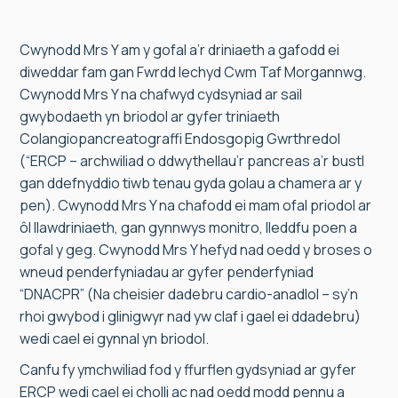
Cwynodd Mrs Y am y gofal a’r driniaeth a gafodd ei
diweddar fam gan Fwrdd Iechyd Cwm Taf Morgannwg.
Cwynodd Mrs Y na chafwyd cydsyniad ar sail
gwybodaeth yn briodol ar gyfer triniaeth
Colangiopancreatograffi Endosgopig Gwrthredol
(“ERCP – archwiliad o ddwythellau’r pancreas a’r bustl
gan ddefnyddio tiwb tenau gyda golau a chamera ar y
pen). Cwynodd Mrs Y na chafodd ei mam ofal priodol ar
ôl llawdriniaeth, gan gynnwys monitro, lleddfu poen a
gofal y geg. Cwynodd Mrs Y hefyd nad oedd y broses o
wneud penderfyniadau ar gyfer penderfyniad
“DNACPR” (Na cheisier dadebru cardio-anadlol – sy’n
rhoi gwybod i glinigwyr nad yw claf i gael ei ddadebru)
wedi cael ei gynnal yn briodol.
Canfu fy ymchwiliad fod y ffurflen gydsyniad ar gyfer
ERCP wedi cael ei cholli ac nad oedd modd pennu a