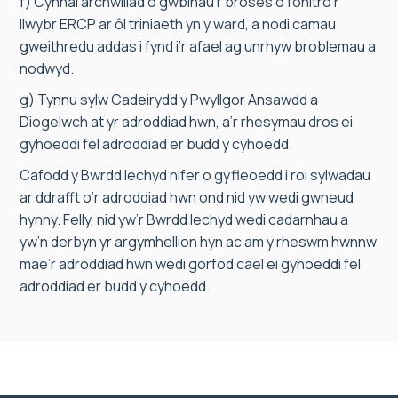
f) Cynnal archwiliad o gwblhau’r broses o fonitro’r
llwybr ERCP ar ôl triniaeth yn y ward, a nodi camau
gweithredu addas i fynd i’r afael ag unrhyw broblemau a
nodwyd.
g) Tynnu sylw Cadeirydd y Pwyllgor Ansawdd a
Diogelwch at yr adroddiad hwn, a’r rhesymau dros ei
gyhoeddi fel adroddiad er budd y cyhoedd.
Cafodd y Bwrdd Iechyd nifer o gyfleoedd i roi sylwadau
ar ddrafft o’r adroddiad hwn ond nid yw wedi gwneud
hynny. Felly, nid yw’r Bwrdd Iechyd wedi cadarnhau a
yw’n derbyn yr argymhellion hyn ac am y rheswm hwnnw
mae’r adroddiad hwn wedi gorfod cael ei gyhoeddi fel
adroddiad er budd y cyhoedd.