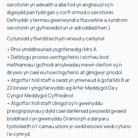
serotonin yn adwaith a allai fod yn angheuol sy’n
digwydd pan fydd gan y corff ormod o serotonin.
Defnyddir y termau gwenwyndra fluoxetine a syndrom
serotonin yn gyfnewidiol yn yr adroddiad hwn.)
Cytunodd y Bwrdd Iechyd i wneud y canlynol:
• Rhoi ymddiheuriad ysgrifenedig i Mrs A.
• Datblygu proses uwchgyfeirio i sicrhau bod
methiannau i gofnodi arsylwadau mewn cleifion sy’n
dirywio yn cael eu huwchgyfeirio at glinigwyr priodol.
• Atgoffa’r holl staff a oedd yn ymwneud â gofal Ms B ar
22 Ionawr i ymgyfarwyddo ag Arfer Meddygol Da y
Cyngor Meddygol Cyffredinol.
• Atgoffa’r holl staff clinigol sy’n gweinyddu
presgripsiynau y dylid cael darlleniad pwysedd gwaed
boddhaol cyn gweinyddu Oramorph a darparu
tystiolaeth o’r camau unioni yr oedd eisoes wedi cytuno
i’w cymryd.