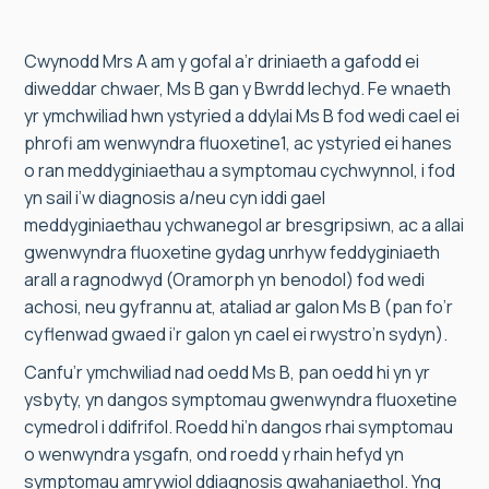
Cwynodd Mrs A am y gofal a’r driniaeth a gafodd ei
diweddar chwaer, Ms B gan y Bwrdd Iechyd. Fe wnaeth
yr ymchwiliad hwn ystyried a ddylai Ms B fod wedi cael ei
phrofi am wenwyndra fluoxetine1, ac ystyried ei hanes
o ran meddyginiaethau a symptomau cychwynnol, i fod
yn sail i’w diagnosis a/neu cyn iddi gael
meddyginiaethau ychwanegol ar bresgripsiwn, ac a allai
gwenwyndra fluoxetine gydag unrhyw feddyginiaeth
arall a ragnodwyd (Oramorph yn benodol) fod wedi
achosi, neu gyfrannu at, ataliad ar galon Ms B (pan fo’r
cyflenwad gwaed i’r galon yn cael ei rwystro’n sydyn).
Canfu’r ymchwiliad nad oedd Ms B, pan oedd hi yn yr
ysbyty, yn dangos symptomau gwenwyndra fluoxetine
cymedrol i ddifrifol. Roedd hi’n dangos rhai symptomau
o wenwyndra ysgafn, ond roedd y rhain hefyd yn
symptomau amrywiol ddiagnosis gwahaniaethol. Yng