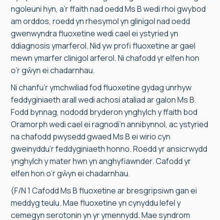
ngoleuni hyn, a’r ffaith nad oedd Ms B wedi rhoi gwybod
am orddos, roedd yn rhesymol yn glinigol nad oedd
gwenwyndra fluoxetine wedi cael ei ystyried yn
ddiagnosis ymarferol. Nid yw profi fluoxetine ar gael
mewn ymarfer clinigol arferol. Ni chafodd yr elfen hon
o’r gŵyn ei chadarnhau.
Ni chanfu’r ymchwiliad fod fluoxetine gydag unrhyw
feddyginiaeth arall wedi achosi ataliad ar galon Ms B.
Fodd bynnag, nododd bryderon ynghylch y ffaith bod
Oramorph wedi cael ei ragnodi’n annibynnol, ac ystyried
na chafodd pwysedd gwaed Ms B ei wirio cyn
gweinyddu’r feddyginiaeth honno. Roedd yr ansicrwydd
ynghylch y mater hwn yn anghyfiawnder. Cafodd yr
elfen hon o’r gŵyn ei chadarnhau.
(F/N 1 Cafodd Ms B fluoxetine ar bresgripsiwn gan ei
meddyg teulu. Mae fluoxetine yn cynyddu lefel y
cemegyn serotonin yn yr ymennydd. Mae syndrom