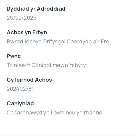
Dyddiad yr Adroddiad
25/02/2025
Achos yn Erbyn
Bwrdd Iechyd Prifysgol Caerdydd a'r Fro
Pwnc
Triniaeth Glinigol mewn Ysbyty
Cyfeirnod Achos
202402781
Canlyniad
Cadarnhawyd yn llawn neu yn rhannol