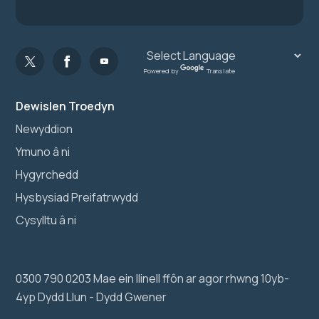
Powered by
Translate
Dewislen Troedyn
Newyddion
Ymuno â ni
Hygyrchedd
Hysbysiad Preifatrwydd
Cysylltu â ni
0300 790 0203 Mae ein llinell ffôn ar agor rhwng 10yb-
4yp Dydd Llun - Dydd Gwener