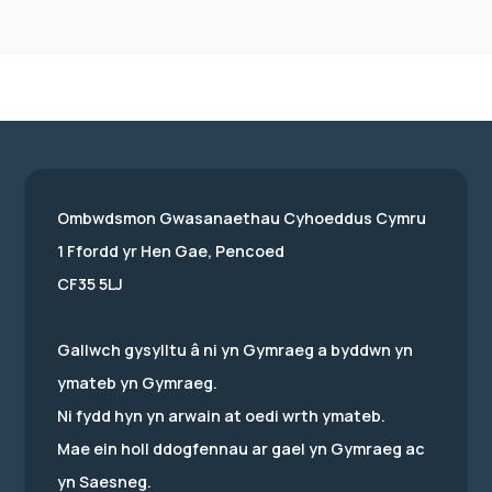
Ombwdsmon Gwasanaethau Cyhoeddus Cymru
1 Ffordd yr Hen Gae, Pencoed
CF35 5LJ
Gallwch gysylltu â ni yn Gymraeg a byddwn yn
ymateb yn Gymraeg.
Ni fydd hyn yn arwain at oedi wrth ymateb.
Mae ein holl ddogfennau ar gael yn Gymraeg ac
yn Saesneg.