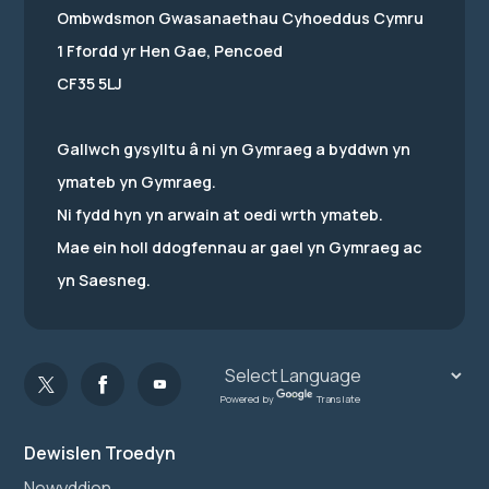
Ombwdsmon Gwasanaethau Cyhoeddus Cymru
1 Ffordd yr Hen Gae, Pencoed
CF35 5LJ
Gallwch gysylltu â ni yn Gymraeg a byddwn yn
ymateb yn Gymraeg.
Ni fydd hyn yn arwain at oedi wrth ymateb.
Mae ein holl ddogfennau ar gael yn Gymraeg ac
yn Saesneg.
Powered by
Translate
Dewislen Troedyn
Newyddion