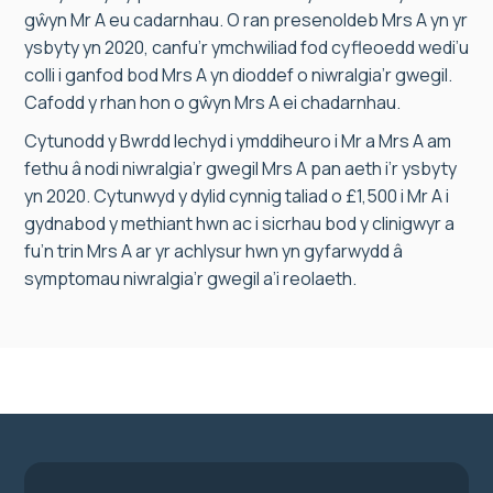
gŵyn Mr A eu cadarnhau. O ran presenoldeb Mrs A yn yr
ysbyty yn 2020, canfu’r ymchwiliad fod cyfleoedd wedi’u
colli i ganfod bod Mrs A yn dioddef o niwralgia’r gwegil.
Cafodd y rhan hon o gŵyn Mrs A ei chadarnhau.
Cytunodd y Bwrdd Iechyd i ymddiheuro i Mr a Mrs A am
fethu â nodi niwralgia’r gwegil Mrs A pan aeth i’r ysbyty
yn 2020. Cytunwyd y dylid cynnig taliad o £1,500 i Mr A i
gydnabod y methiant hwn ac i sicrhau bod y clinigwyr a
fu’n trin Mrs A ar yr achlysur hwn yn gyfarwydd â
symptomau niwralgia’r gwegil a’i reolaeth.