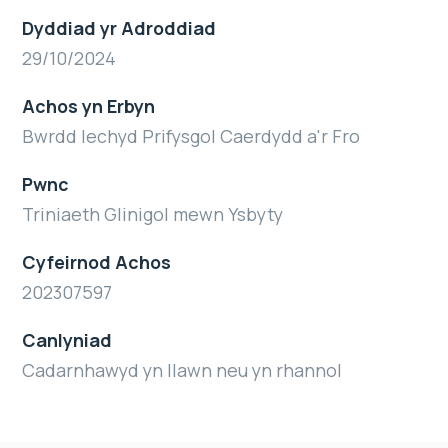
Dyddiad yr Adroddiad
29/10/2024
Achos yn Erbyn
Bwrdd Iechyd Prifysgol Caerdydd a'r Fro
Pwnc
Triniaeth Glinigol mewn Ysbyty
Cyfeirnod Achos
202307597
Canlyniad
Cadarnhawyd yn llawn neu yn rhannol