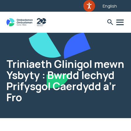
English
Triniaeth Glinigol mewn
Ysbyty : Bwrdd Iechyd
Prifysgol Caerdydd a’r
Fro