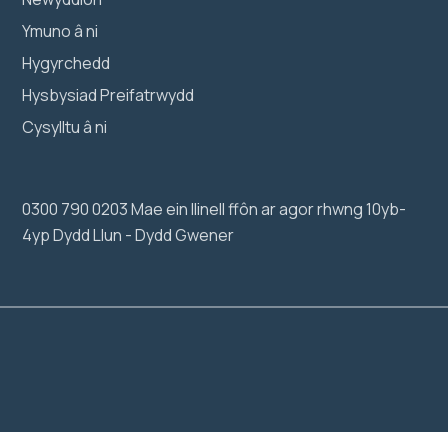
Ymuno â ni
Hygyrchedd
Hysbysiad Preifatrwydd
Cysylltu â ni
0300 790 0203 Mae ein llinell ffôn ar agor rhwng 10yb-
4yp Dydd Llun - Dydd Gwener