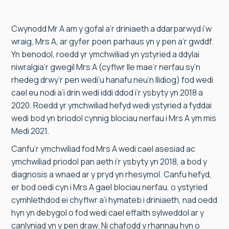
Cwynodd Mr A am y gofal a’r driniaeth a ddarparwyd i’w
wraig, Mrs A, ar gyfer poen parhaus yn y pen a’r gwddf.
Yn benodol, roedd yr ymchwiliad yn ystyried a ddylai
niwralgia’r gwegil Mrs A (cyflwr lle mae’r nerfau sy’n
rhedeg drwy’r pen wedi’u hanafu neu’n llidiog) fod wedi
cael eu nodi a’i drin wedi iddi ddod i’r ysbyty yn 2018 a
2020. Roedd yr ymchwiliad hefyd wedi ystyried a fyddai
wedi bod yn briodol cynnig blociau nerfau i Mrs A ym mis
Medi 2021.
Canfu’r ymchwiliad fod Mrs A wedi cael asesiad ac
ymchwiliad priodol pan aeth i’r ysbyty yn 2018, a bod y
diagnosis a wnaed ar y pryd yn rhesymol. Canfu hefyd,
er bod oedi cyn i Mrs A gael blociau nerfau, o ystyried
cymhlethdod ei chyflwr a’i hymateb i driniaeth, nad oedd
hyn yn debygol o fod wedi cael effaith sylweddol ar y
canlyniad yn y pen draw. Ni chafodd y rhannau hyn o