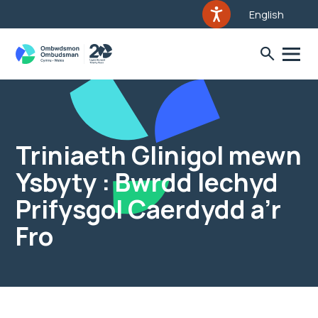
English
Triniaeth Glinigol mewn
Ysbyty : Bwrdd Iechyd
Prifysgol Caerdydd a’r
Fro