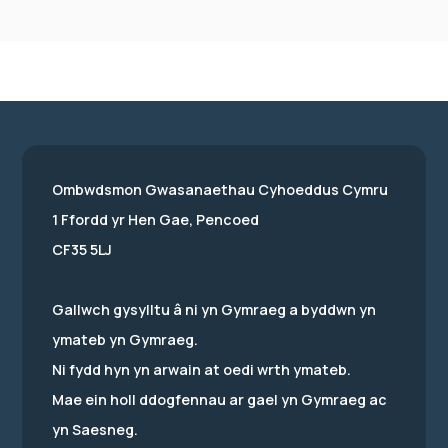
Ombwdsmon Gwasanaethau Cyhoeddus Cymru
1 Ffordd yr Hen Gae, Pencoed
CF35 5LJ
Gallwch gysylltu â ni yn Gymraeg a byddwn yn
ymateb yn Gymraeg.
Ni fydd hyn yn arwain at oedi wrth ymateb.
Mae ein holl ddogfennau ar gael yn Gymraeg ac
yn Saesneg.