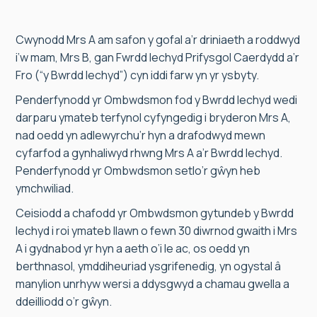
Cwynodd Mrs A am safon y gofal a’r driniaeth a roddwyd
i’w mam, Mrs B, gan Fwrdd Iechyd Prifysgol Caerdydd a’r
Fro (“y Bwrdd Iechyd”) cyn iddi farw yn yr ysbyty.
Penderfynodd yr Ombwdsmon fod y Bwrdd Iechyd wedi
darparu ymateb terfynol cyfyngedig i bryderon Mrs A,
nad oedd yn adlewyrchu’r hyn a drafodwyd mewn
cyfarfod a gynhaliwyd rhwng Mrs A a’r Bwrdd Iechyd.
Penderfynodd yr Ombwdsmon setlo’r gŵyn heb
ymchwiliad.
Ceisiodd a chafodd yr Ombwdsmon gytundeb y Bwrdd
Iechyd i roi ymateb llawn o fewn 30 diwrnod gwaith i Mrs
A i gydnabod yr hyn a aeth o’i le ac, os oedd yn
berthnasol, ymddiheuriad ysgrifenedig, yn ogystal â
manylion unrhyw wersi a ddysgwyd a chamau gwella a
ddeilliodd o’r gŵyn.