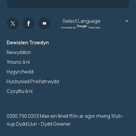
Powered by
Translate
Dewislen Troedyn
Newyddion
Ymuno â ni
Hygyrchedd
Hysbysiad Preifatrwydd
Cysylltu â ni
0300 790 0203 Mae ein llinell ffôn ar agor rhwng 10yb-
4yp Dydd Llun - Dydd Gwener