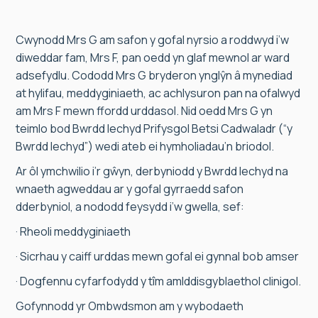
Cwynodd Mrs G am safon y gofal nyrsio a roddwyd i’w
diweddar fam, Mrs F, pan oedd yn glaf mewnol ar ward
adsefydlu. Cododd Mrs G bryderon ynglŷn â mynediad
at hylifau, meddyginiaeth, ac achlysuron pan na ofalwyd
am Mrs F mewn ffordd urddasol. Nid oedd Mrs G yn
teimlo bod Bwrdd Iechyd Prifysgol Betsi Cadwaladr (“y
Bwrdd Iechyd”) wedi ateb ei hymholiadau’n briodol.
Ar ôl ymchwilio i’r gŵyn, derbyniodd y Bwrdd Iechyd na
wnaeth agweddau ar y gofal gyrraedd safon
dderbyniol, a nododd feysydd i’w gwella, sef:
· Rheoli meddyginiaeth
· Sicrhau y caiff urddas mewn gofal ei gynnal bob amser
· Dogfennu cyfarfodydd y tîm amlddisgyblaethol clinigol.
Gofynnodd yr Ombwdsmon am y wybodaeth