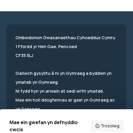
Ombwdsmon Gwasanaethau Cyhoeddus Cymru
1 Ffordd yr Hen Gae, Pencoed
CF35 5LJ
Gallwch gysylltu â ni yn Gymraeg a byddwn yn
ymateb yn Gymraeg.
Ni fydd hyn yn arwain at oedi wrth ymateb.
Mae ein holl ddogfennau ar gael yn Gymraeg ac
yn Saesneg.
Mae ein gwefan yn defnyddio
Trosolwg
cwcis