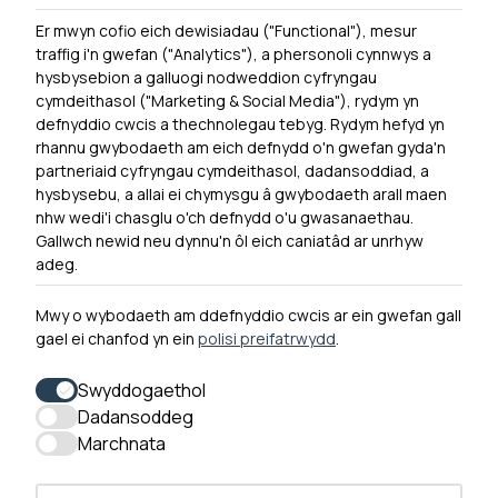
Er mwyn cofio eich dewisiadau ("Functional"), mesur
Powered by
Translate
traffig i'n gwefan ("Analytics"), a phersonoli cynnwys a
hysbysebion a galluogi nodweddion cyfryngau
Dewislen Troedyn
cymdeithasol ("Marketing & Social Media"), rydym yn
Newyddion
defnyddio cwcis a thechnolegau tebyg. Rydym hefyd yn
rhannu gwybodaeth am eich defnydd o'n gwefan gyda'n
Ymuno â ni
partneriaid cyfryngau cymdeithasol, dadansoddiad, a
Hygyrchedd
hysbysebu, a allai ei chymysgu â gwybodaeth arall maen
nhw wedi'i chasglu o'ch defnydd o'u gwasanaethau.
Hysbysiad Preifatrwydd
Gallwch newid neu dynnu'n ôl eich caniatâd ar unrhyw
Cysylltu â ni
adeg.
Mwy o wybodaeth am ddefnyddio cwcis ar ein gwefan gall
gael ei chanfod yn ein
polisi preifatrwydd
.
0300 790 0203 Mae ein llinell ffôn ar agor rhwng 10yb-
4yp Dydd Llun - Dydd Gwener
Swyddogaethol
Dadansoddeg
Marchnata