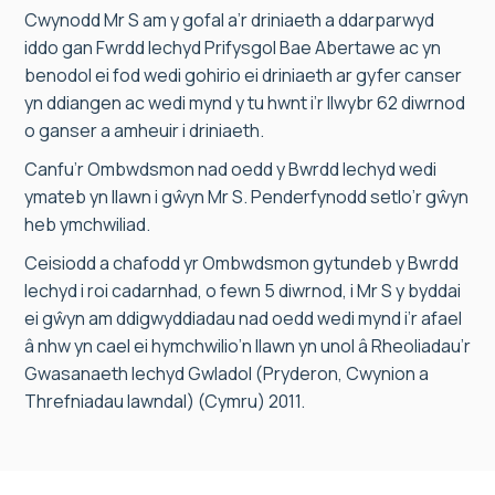
Cwynodd Mr S am y gofal a’r driniaeth a ddarparwyd
iddo gan Fwrdd Iechyd Prifysgol Bae Abertawe ac yn
benodol ei fod wedi gohirio ei driniaeth ar gyfer canser
yn ddiangen ac wedi mynd y tu hwnt i’r llwybr 62 diwrnod
o ganser a amheuir i driniaeth.
Canfu’r Ombwdsmon nad oedd y Bwrdd Iechyd wedi
ymateb yn llawn i gŵyn Mr S. Penderfynodd setlo’r gŵyn
heb ymchwiliad.
Ceisiodd a chafodd yr Ombwdsmon gytundeb y Bwrdd
Iechyd i roi cadarnhad, o fewn 5 diwrnod, i Mr S y byddai
ei gŵyn am ddigwyddiadau nad oedd wedi mynd i’r afael
â nhw yn cael ei hymchwilio’n llawn yn unol â Rheoliadau’r
Gwasanaeth Iechyd Gwladol (Pryderon, Cwynion a
Threfniadau Iawndal) (Cymru) 2011.