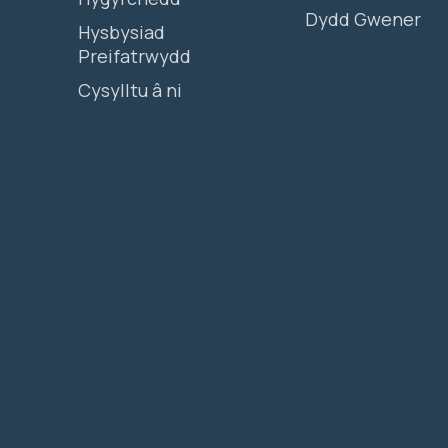
Dydd Gwener
Hysbysiad
Preifatrwydd
Cysylltu â ni