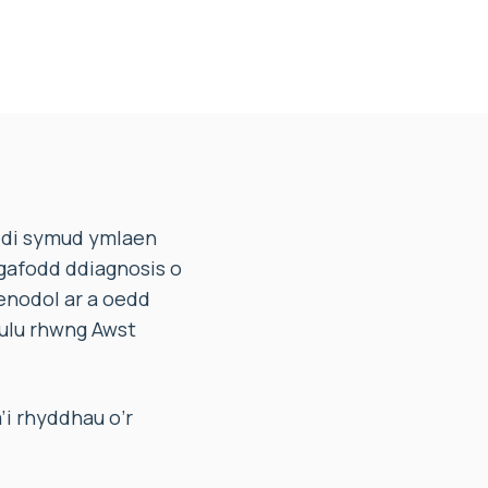
edi symud ymlaen
 gafodd ddiagnosis o
enodol ar a oedd
eulu rhwng Awst
’i rhyddhau o’r