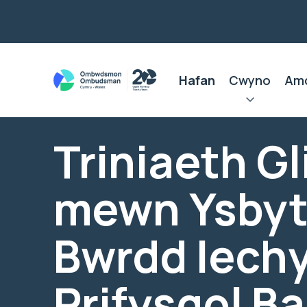
Hafan
Cwyno
Am
Triniaeth Gl
mewn Ysbyt
Bwrdd Iech
Prifysgol B