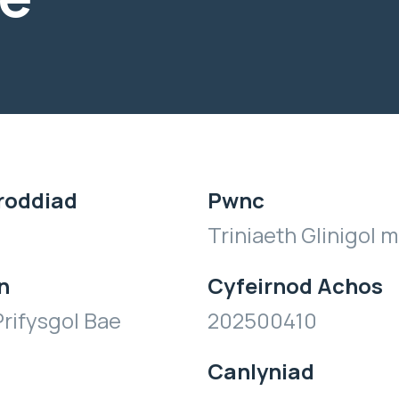
roddiad
Pwnc
Triniaeth Glinigol 
n
Cyfeirnod Achos
rifysgol Bae
202500410
Canlyniad