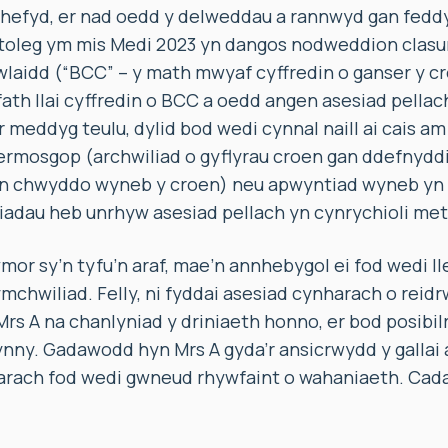
hefyd, er nad oedd y delweddau a rannwyd gan feddy
oleg ym mis Medi 2023 yn dangos nodweddion clasu
laidd (“BCC” – y math mwyaf cyffredin o ganser y cr
ath llai cyffredin o BCC a oedd angen asesiad pellach.
’r meddyg teulu, dylid bod wedi cynnal naill ai cais 
rmosgop (archwiliad o gyflyrau croen gan ddefnydd
y’n chwyddo wyneb y croen) neu apwyntiad wyneb y
riadau heb unrhyw asesiad pellach yn cynrychioli me
or sy’n tyfu’n araf, mae’n annhebygol ei fod wedi ll
mchwiliad. Felly, ni fyddai asesiad cynharach o reid
Mrs A na chanlyniad y driniaeth honno, er bod posibil
nny. Gadawodd hyn Mrs A gyda’r ansicrwydd y gallai 
rach fod wedi gwneud rhywfaint o wahaniaeth. Cada