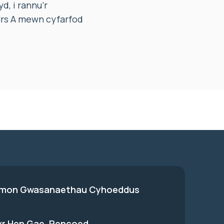
, i rannu’r
Mrs A mewn cyfarfod
on Gwasanaethau Cyhoeddus
 yr Hen Gae, Pencoed