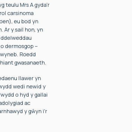
g teulu Mrs A gyda’r
rol carsinoma
oen), eu bod yn
 Ar y sail hon, yn
am ddelweddau
io dermosgop –
n wyneb. Roedd
thiant gwasanaeth.
edaenu llawer yn
rwydd wedi newid y
rwydd o hyd y gallai
adolygiad ac
rnhawyd y gŵyn i’r