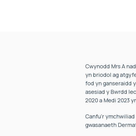
Cwynodd Mrs A nad 
yn briodol ag atgyf
fod yn ganseraidd 
asesiad y Bwrdd Iec
2020 a Medi 2023 yn 
Canfu’r ymchwiliad 
gwasanaeth Dermatol