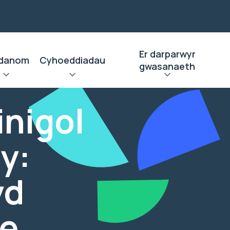
Er darparwyr
danom
Cyhoeddiadau
gwasanaeth
inigol
y:
yd
ae