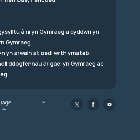
gysylltu â ni yn Gymraeg a byddwn yn
yn Gymraeg.
hyn yn arwain at oedi wrth ymateb.
holl ddogfennau ar gael yn Gymraeg ac
eg.
slate