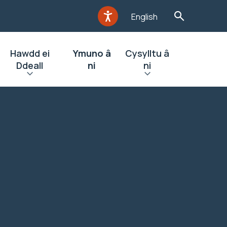
English
Hawdd ei
Ymuno â
Cysylltu â
Ddeall
ni
ni