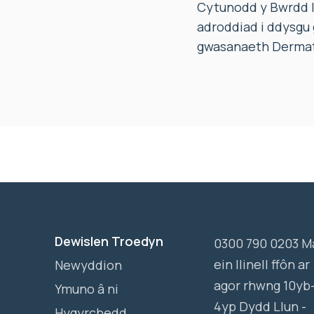
Cytunodd y Bwrdd I
adroddiad i ddysgu 
gwasanaeth Dermatol
Dewislen Troedyn
0300 790 0203 M
ein llinell ffôn ar
Newyddion
agor rhwng 10yb
Ymuno â ni
4yp Dydd Llun -
Hygyrchedd