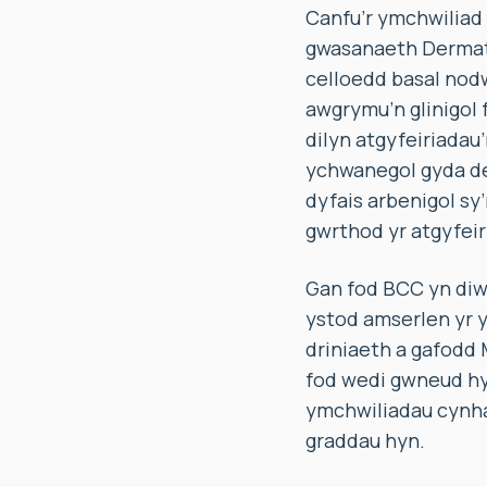
Canfu’r ymchwiliad 
gwasanaeth Dermat
celloedd basal nodw
awgrymu’n glinigol f
dilyn atgyfeiriadau
ychwanegol gyda de
dyfais arbenigol s
gwrthod yr atgyfei
Gan fod BCC yn diwm
ystod amserlen yr y
driniaeth a gafodd 
fod wedi gwneud hy
ymchwiliadau cynha
graddau hyn.