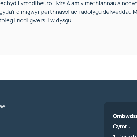
echyd i ymddiheuro i Mrs A am y methiannau a nodwyd
gyda’r clinigwyr perthnasol ac i adolygu delweddau 
eg i nodi gwersi i’w dysgu.
ae
Ombwdsm
-
Cymru
1 Ffordd