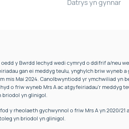
Datrys yn gynnar
oedd y Bwrdd Iechyd wedi cymryd o ddifrif a/neu w
eiriadau gan ei meddyg teulu, ynghylch briw wyneb a
ym mis Mai 2024. Canolbwyntiodd yr ymchwiliad yn b
hyd o friw wyneb Mrs A ac atgyfeiriadau’r meddyg t
briodol yn glinigol.
fod y rheolaeth gychwynnol o friw Mrs A yn 2020/21 a
eg yn briodol yn glinigol.