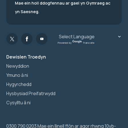
Mae ein holl ddogfennau ar gael yn Gymraeg ac
yn Saesneg.
Powered by
Translate
Dewislen Troedyn
Newyddion
Ymuno â ni
Hygyrchedd
Hysbysiad Preifatrwydd
Cysylltu â ni
0300 790 0203 Mae ein llinell ffôn ar agor rhwng 10yb-