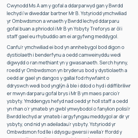
Cwynodd Ms A am y gofal a ddarparwyd gan y Bwrdd
Iechyd i’w diweddar bartner Mr B. Ystyriodd ymchwiliad
yr Ombwdsmon a wnaeth y Bwrdd Iechyd ddarparu
gofal buan a phriodol i Mr B yn Ysbyty Treforys ar ôl i
staff gael eu rhybuddio am ei argyfwng meddygol.
Canfu’r ymchwiliad ei bod yn annhebygol bod digon o
dystiolaeth i benderfynu a oedd camweinyddu wedi
digwydd o ran methiant yn y gwasanaeth. Serch hynny,
roedd yr Ombwdsmon yn bryderus bod y dystiolaeth a
oedd ar gael yn dangos y gallai fod rhywfaint o
ddryswch wedi bod ynglŷn â ble i ddod o hyd i ddiffibriliwr
er mwyn darparu gofal brys i Mr B ym maes parcio’r
ysbyty. Ymddengys hefyd nad oedd yr holl staff a oedd
yn rhan o’r ymateb yn gwbl ymwybodol o fanylion polisi’r
Bwrdd Iechyd ar ymateb i argyfyngau meddygol ar dir yr
ysbyty, ond nid yn adeiladau’r ysbyty. Ystyriodd yr
Ombwdsmon fod lle i ddysgu gwersi i wella’r ffordd y