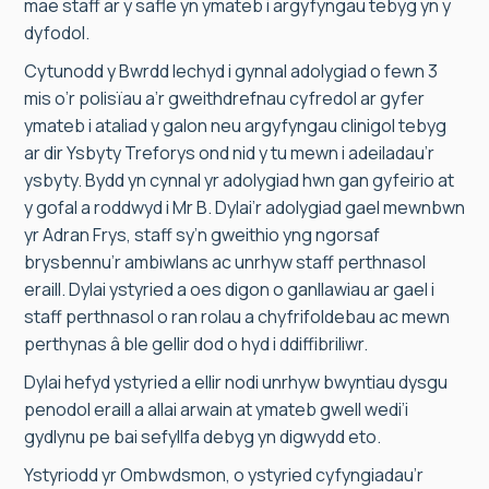
mae staff ar y safle yn ymateb i argyfyngau tebyg yn y
dyfodol.
Cytunodd y Bwrdd Iechyd i gynnal adolygiad o fewn 3
mis o’r polisïau a’r gweithdrefnau cyfredol ar gyfer
ymateb i ataliad y galon neu argyfyngau clinigol tebyg
ar dir Ysbyty Treforys ond nid y tu mewn i adeiladau’r
ysbyty. Bydd yn cynnal yr adolygiad hwn gan gyfeirio at
y gofal a roddwyd i Mr B. Dylai’r adolygiad gael mewnbwn
yr Adran Frys, staff sy’n gweithio yng ngorsaf
brysbennu’r ambiwlans ac unrhyw staff perthnasol
eraill. Dylai ystyried a oes digon o ganllawiau ar gael i
staff perthnasol o ran rolau a chyfrifoldebau ac mewn
perthynas â ble gellir dod o hyd i ddiffibriliwr.
Dylai hefyd ystyried a ellir nodi unrhyw bwyntiau dysgu
penodol eraill a allai arwain at ymateb gwell wedi’i
gydlynu pe bai sefyllfa debyg yn digwydd eto.
Ystyriodd yr Ombwdsmon, o ystyried cyfyngiadau’r