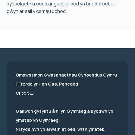
dystiolaeth a oedd ar gael, ei bod yn briodol setlo’r
gŵyn ar sail y camau uchod.
Ombwdsmon Gwasanaethau Cyhoeddus Cymru
1 Ffordd yr Hen Gae, Pencoed
CF35 5LJ
Gallwch gysylltu â ni yn Gymraeg a byddwn yn
ymateb yn Gymraeg.
Ni fydd hyn yn arwain at oedi wrth ymateb.