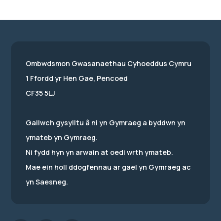
Ombwdsmon Gwasanaethau Cyhoeddus Cymru
1 Ffordd yr Hen Gae, Pencoed
CF35 5LJ
Gallwch gysylltu â ni yn Gymraeg a byddwn yn
ymateb yn Gymraeg.
Ni fydd hyn yn arwain at oedi wrth ymateb.
Mae ein holl ddogfennau ar gael yn Gymraeg ac
yn Saesneg.