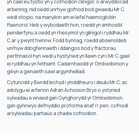
yn cael eu tystio yn y cofnodion clinigol; o arwyddocâd
arbennig, nid oedd unrhyw gofnod bod gwaedu Mr C
wedi stopio, na manylion am ei lefel haemoglobin
flaenorol. Heb y wybodaeth hon, roedd yn amhosibl
penderfynu a oedd yn rhesymol yn glinigol i ryddhau Mr
C ar y pwynt hwnnw. Fodd bynnag, roedd absenoldeb
unrhyw ddogfennaeth i ddangos bod y ffactorau
perthnasol hyn wedi’u hystyried yn llawn cyn i Mr C gael
ei ryddhau yn fethiant. Cadarnhaodd yr Ombwdsmon y
gŵyn a gwnaeth sawl argymhelliad.
Cytunodd y Bwrdd Iechyd i ymddiheuro i deulu Mr C, ac
adolygu ei arferion Adran Achosion Brys o ystyried
sylwadau a wnaed gan Gynghorydd yr Ombwdsmon,
gan gynnwys defnyddio proforma anaf i’r pen, cofnodi
arsylwadau parhaus a chadw cofnodion.