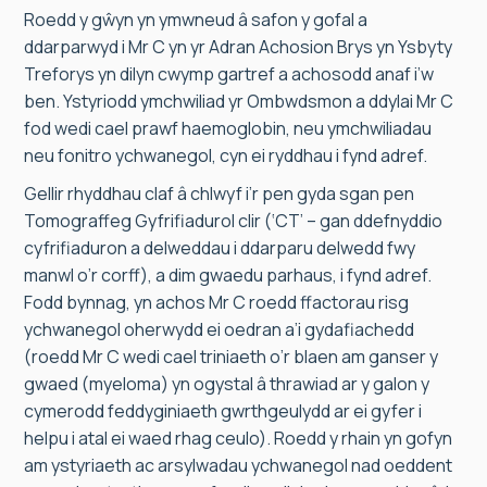
Roedd y gŵyn yn ymwneud â safon y gofal a
ddarparwyd i Mr C yn yr Adran Achosion Brys yn Ysbyty
Treforys yn dilyn cwymp gartref a achosodd anaf i’w
ben. Ystyriodd ymchwiliad yr Ombwdsmon a ddylai Mr C
fod wedi cael prawf haemoglobin, neu ymchwiliadau
neu fonitro ychwanegol, cyn ei ryddhau i fynd adref.
Gellir rhyddhau claf â chlwyf i’r pen gyda sgan pen
Tomograffeg Gyfrifiadurol clir (‘CT’ – gan ddefnyddio
cyfrifiaduron a delweddau i ddarparu delwedd fwy
manwl o’r corff), a dim gwaedu parhaus, i fynd adref.
Fodd bynnag, yn achos Mr C roedd ffactorau risg
ychwanegol oherwydd ei oedran a’i gydafiachedd
(roedd Mr C wedi cael triniaeth o’r blaen am ganser y
gwaed (myeloma) yn ogystal â thrawiad ar y galon y
cymerodd feddyginiaeth gwrthgeulydd ar ei gyfer i
helpu i atal ei waed rhag ceulo). Roedd y rhain yn gofyn
am ystyriaeth ac arsylwadau ychwanegol nad oeddent