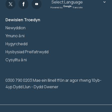
Powered by
Translate
Dewislen Troedyn
Newyddion
Ymuno â ni
Hygyrchedd
Hysbysiad Preifatrwydd
Cysylltu â ni
0300 790 0203 Mae ein llinell ffôn ar agor rhwng 10yb-
4yp Dydd Llun - Dydd Gwener