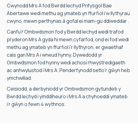
Cwynodd Mrs A fod Bwrdd Iechyd Prifysgol Bae
Abertawe wedi methu ag ymateb yn ffurfiol i’w llythyrau
cwyno, mewn perthynas â gofal ei mam-gu ddiweddar .
Canfu’r Ombwdsmon fod y Bwrdd Iechyd wedi trafod
pryderon Mrs A gyda hi mewn cyfarfod, ond ei fod wedi
methu ag ymateb yn ffurfiol i’r llythyron, er gwaethaf
cais gan Mrs A i wneud hynny. Dywedodd yr
Ombwdsmon fod hynny wedi achosi rhwystredigaeth
ac anhwylustod i Mrs A. Penderfynodd setlo’r gŵyn heb
ymchwiliad.
Ceisiodd, a derbyniodd yr Ombwdsmon gytundeb y
Bwrdd Iechyd i ymddiheuro i Mrs A a chyhoeddi ymateb
i’r gŵyn o fewn 4 wythnos.