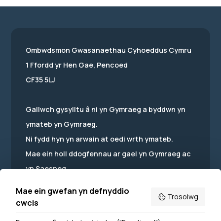
Ombwdsmon Gwasanaethau Cyhoeddus Cymru
1 Ffordd yr Hen Gae, Pencoed
CF35 5LJ
Gallwch gysylltu â ni yn Gymraeg a byddwn yn
ymateb yn Gymraeg.
Ni fydd hyn yn arwain at oedi wrth ymateb.
Mae ein holl ddogfennau ar gael yn Gymraeg ac
yn Saesneg.
Mae ein gwefan yn defnyddio
Trosolwg
cwcis