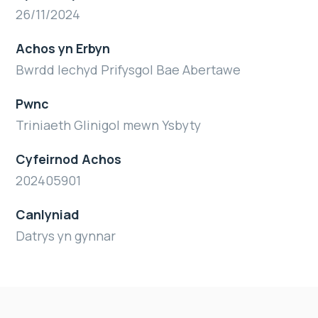
26/11/2024
Achos yn Erbyn
Bwrdd Iechyd Prifysgol Bae Abertawe
Pwnc
Triniaeth Glinigol mewn Ysbyty
Cyfeirnod Achos
202405901
Canlyniad
Datrys yn gynnar