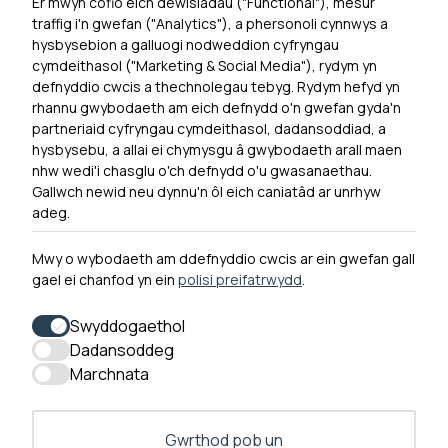
Er mwyn cofio eich dewisiadau ("Functional"), mesur
Powered by
Translate
traffig i'n gwefan ("Analytics"), a phersonoli cynnwys a
hysbysebion a galluogi nodweddion cyfryngau
Dewislen Troedyn
cymdeithasol ("Marketing & Social Media"), rydym yn
Newyddion
defnyddio cwcis a thechnolegau tebyg. Rydym hefyd yn
rhannu gwybodaeth am eich defnydd o'n gwefan gyda'n
Ymuno â ni
partneriaid cyfryngau cymdeithasol, dadansoddiad, a
Hygyrchedd
hysbysebu, a allai ei chymysgu â gwybodaeth arall maen
nhw wedi'i chasglu o'ch defnydd o'u gwasanaethau.
Hysbysiad Preifatrwydd
Gallwch newid neu dynnu'n ôl eich caniatâd ar unrhyw
Cysylltu â ni
adeg.
Mwy o wybodaeth am ddefnyddio cwcis ar ein gwefan gall
gael ei chanfod yn ein
polisi preifatrwydd
.
0300 790 0203 Mae ein llinell ffôn ar agor rhwng 10yb-
4yp Dydd Llun - Dydd Gwener
Swyddogaethol
Dadansoddeg
Marchnata
Gwrthod pob un