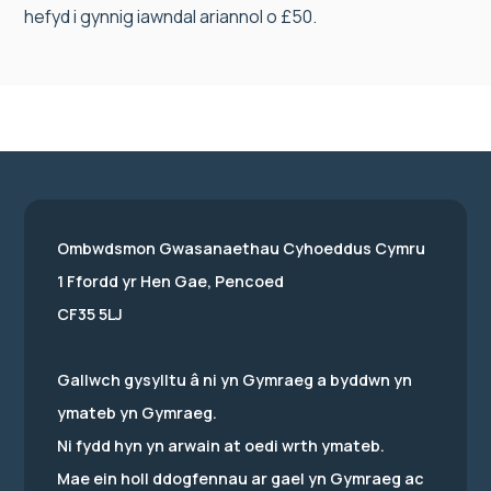
hefyd i gynnig iawndal ariannol o £50.
Ombwdsmon Gwasanaethau Cyhoeddus Cymru
1 Ffordd yr Hen Gae, Pencoed
CF35 5LJ
Gallwch gysylltu â ni yn Gymraeg a byddwn yn
ymateb yn Gymraeg.
Ni fydd hyn yn arwain at oedi wrth ymateb.
Mae ein holl ddogfennau ar gael yn Gymraeg ac