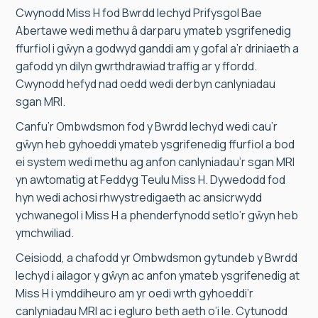
Cwynodd Miss H fod Bwrdd Iechyd Prifysgol Bae
Abertawe wedi methu â darparu ymateb ysgrifenedig
ffurfiol i gŵyn a godwyd ganddi am y gofal a’r driniaeth a
gafodd yn dilyn gwrthdrawiad traffig ar y ffordd.
Cwynodd hefyd nad oedd wedi derbyn canlyniadau
sgan MRI.
Canfu’r Ombwdsmon fod y Bwrdd Iechyd wedi cau’r
gŵyn heb gyhoeddi ymateb ysgrifenedig ffurfiol a bod
ei system wedi methu ag anfon canlyniadau’r sgan MRI
yn awtomatig at Feddyg Teulu Miss H. Dywedodd fod
hyn wedi achosi rhwystredigaeth ac ansicrwydd
ychwanegol i Miss H a phenderfynodd setlo’r gŵyn heb
ymchwiliad.
Ceisiodd, a chafodd yr Ombwdsmon gytundeb y Bwrdd
Iechyd i ailagor y gŵyn ac anfon ymateb ysgrifenedig at
Miss H i ymddiheuro am yr oedi wrth gyhoeddi’r
canlyniadau MRI ac i egluro beth aeth o’i le. Cytunodd