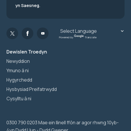
yn Saesneg.
Powered by
Translate
Dewislen Troedyn
Newyddion
Ymuno â ni
Hygyrchedd
Hysbysiad Preifatrwydd
Cysylltu â ni
0300 790 0203 Mae ein llinell ffôn ar agor rhwng 10yb-
4yp Dydd Llun - Dydd Gwener