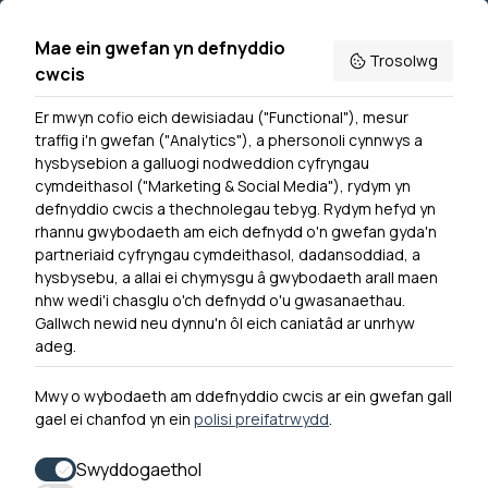
Mae ein gwefan yn defnyddio
Trosolwg
cwcis
Er mwyn cofio eich dewisiadau ("Functional"), mesur
Powered by
Translate
traffig i'n gwefan ("Analytics"), a phersonoli cynnwys a
hysbysebion a galluogi nodweddion cyfryngau
Dewislen Troedyn
cymdeithasol ("Marketing & Social Media"), rydym yn
Newyddion
defnyddio cwcis a thechnolegau tebyg. Rydym hefyd yn
rhannu gwybodaeth am eich defnydd o'n gwefan gyda'n
Ymuno â ni
partneriaid cyfryngau cymdeithasol, dadansoddiad, a
Hygyrchedd
hysbysebu, a allai ei chymysgu â gwybodaeth arall maen
nhw wedi'i chasglu o'ch defnydd o'u gwasanaethau.
Hysbysiad Preifatrwydd
Gallwch newid neu dynnu'n ôl eich caniatâd ar unrhyw
Cysylltu â ni
adeg.
Mwy o wybodaeth am ddefnyddio cwcis ar ein gwefan gall
gael ei chanfod yn ein
polisi preifatrwydd
.
0300 790 0203 Mae ein llinell ffôn ar agor rhwng 10yb-
4yp Dydd Llun - Dydd Gwener
Swyddogaethol