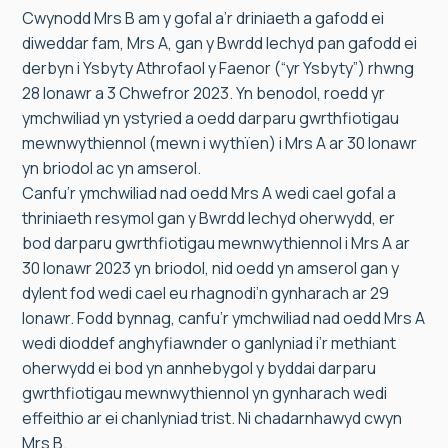
Cwynodd Mrs B am y gofal a’r driniaeth a gafodd ei
diweddar fam, Mrs A, gan y Bwrdd Iechyd pan gafodd ei
derbyn i Ysbyty Athrofaol y Faenor (“yr Ysbyty”) rhwng
28 Ionawr a 3 Chwefror 2023. Yn benodol, roedd yr
ymchwiliad yn ystyried a oedd darparu gwrthfiotigau
mewnwythiennol (mewn i wythïen) i Mrs A ar 30 Ionawr
yn briodol ac yn amserol.
Canfu’r ymchwiliad nad oedd Mrs A wedi cael gofal a
thriniaeth resymol gan y Bwrdd Iechyd oherwydd, er
bod darparu gwrthfiotigau mewnwythiennol i Mrs A ar
30 Ionawr 2023 yn briodol, nid oedd yn amserol gan y
dylent fod wedi cael eu rhagnodi’n gynharach ar 29
Ionawr. Fodd bynnag, canfu’r ymchwiliad nad oedd Mrs A
wedi dioddef anghyfiawnder o ganlyniad i’r methiant
oherwydd ei bod yn annhebygol y byddai darparu
gwrthfiotigau mewnwythiennol yn gynharach wedi
effeithio ar ei chanlyniad trist. Ni chadarnhawyd cwyn
Mrs B.