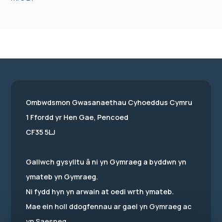
Ombwdsmon Gwasanaethau Cyhoeddus Cymru
1 Ffordd yr Hen Gae, Pencoed
CF35 5LJ
Gallwch gysylltu â ni yn Gymraeg a byddwn yn
ymateb yn Gymraeg.
Ni fydd hyn yn arwain at oedi wrth ymateb.
Mae ein holl ddogfennau ar gael yn Gymraeg ac
yn Saesneg.