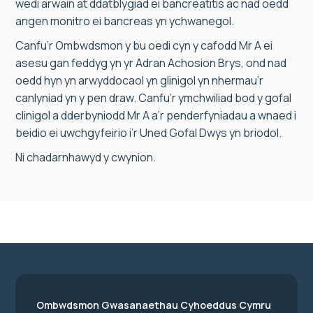
wedi arwain at ddatblygiad ei bancreatitis ac nad oedd
angen monitro ei bancreas yn ychwanegol.
Canfu’r Ombwdsmon y bu oedi cyn y cafodd Mr A ei
asesu gan feddyg yn yr Adran Achosion Brys, ond nad
oedd hyn yn arwyddocaol yn glinigol yn nhermau’r
canlyniad yn y pen draw. Canfu’r ymchwiliad bod y gofal
clinigol a dderbyniodd Mr A a’r penderfyniadau a wnaed i
beidio ei uwchgyfeirio i’r Uned Gofal Dwys yn briodol.
Ni chadarnhawyd y cwynion.
Ombwdsmon Gwasanaethau Cyhoeddus Cymru