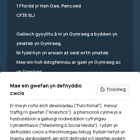
1 Ffordd yr Hen Gae, Pencoed
CF35 5LJ
Gallwch gysylltu â ni yn Gymraeg a byddwn yn
ymateb yn Gymraeg.
Ni fydd hyn yn arwain at oedi wrth ymateb.
Mae ein holl ddogfennau ar gael yn Gymraeg ac
yn Saesneg.
Mae ein gwefan yn defnyddio
Trosolwg
cwcis
Er mwyn cofio eich dewisiadau ("Functional"), mesur
Powered by
Translate
traffig i'n gwefan ("Analytics"), a phersonoli cynnwys a
hysbysebion a galluogi nodweddion cyfryngau
Dewislen Troedyn
cymdeithasol ("Marketing & Social Media"), rydym yn
Newyddion
defnyddio cwcis a thechnolegau tebyg. Rydym hefyd yn
rhannu gwybodaeth am eich defnydd o'n gwefan gyda'n