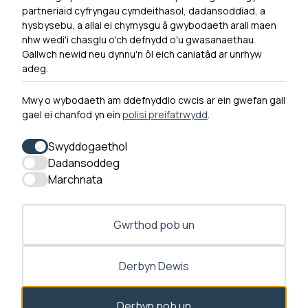
Ymuno â ni
partneriaid cyfryngau cymdeithasol, dadansoddiad, a
Hygyrchedd
hysbysebu, a allai ei chymysgu â gwybodaeth arall maen
nhw wedi'i chasglu o'ch defnydd o'u gwasanaethau.
Hysbysiad Preifatrwydd
Gallwch newid neu dynnu'n ôl eich caniatâd ar unrhyw
Cysylltu â ni
adeg.
Mwy o wybodaeth am ddefnyddio cwcis ar ein gwefan gall
gael ei chanfod yn ein
polisi preifatrwydd
.
0300 790 0203 Mae ein llinell ffôn ar agor rhwng 10yb-
4yp Dydd Llun - Dydd Gwener
Swyddogaethol
Dadansoddeg
Marchnata
Gwrthod pob un
Derbyn Dewis
Deialog caniatâd ar agor
Derbyn pob un