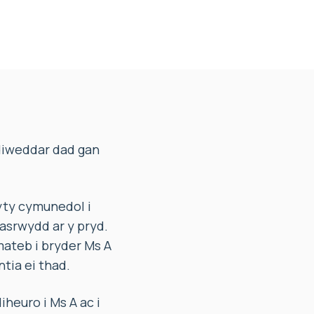
diweddar dad gan
ty cymunedol i
asrwydd ar y pryd.
ateb i bryder Ms A
tia ei thad.
euro i Ms A ac i