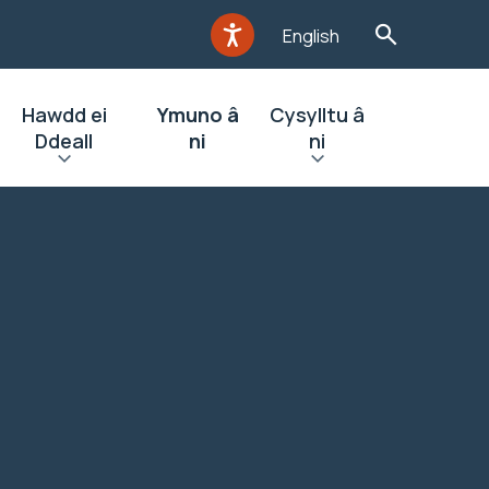
English
Hawdd ei
Ymuno â
Cysylltu â
Ddeall
ni
ni