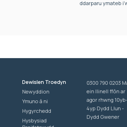
ddarparu ymateb i’
Dewislen Troedyn
0300 790 0203 M
ein llinell ffôn ar
Newyddion
agor rhwng 10yb
Ymuno â ni
4yp Dydd Llun -
Hygyrchedd
Dydd Gwener
Hysbysiad