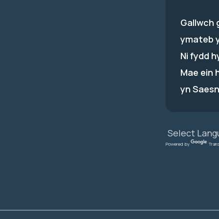
Gallwch 
ymateb 
Ni fydd 
Mae ein 
yn Saesn
Powered by
Tran