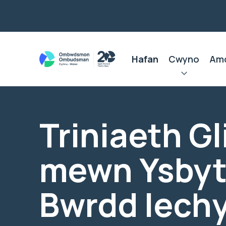
Hafan
Cwyno
Am
Triniaeth Gl
mewn Ysbyt
Bwrdd Iech