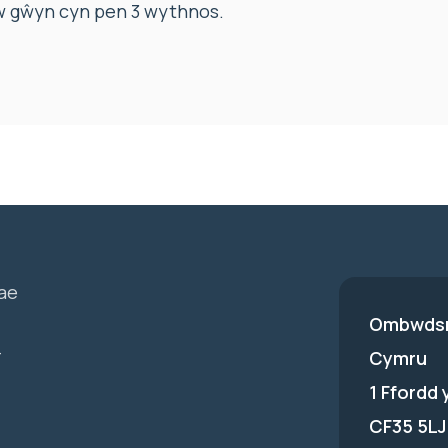
w gŵyn cyn pen 3 wythnos.
ae
Ombwdsm
-
Cymru
1 Ffordd
CF35 5LJ