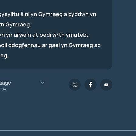
gysylltu â ni yn Gymraeg a byddwn yn
yn Gymraeg.
hyn yn arwain at oedi wrth ymateb.
holl ddogfennau ar gael yn Gymraeg ac
eg.
slate