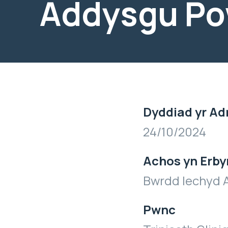
Addysgu P
Dyddiad yr Ad
24/10/2024
Achos yn Erby
Bwrdd Iechyd 
Pwnc