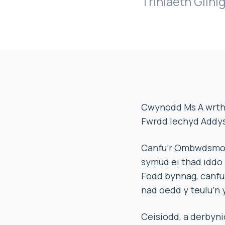
Triniaeth Glin
Cwynodd Ms A wrth 
Fwrdd Iechyd Addys
Canfu’r Ombwdsmon
symud ei thad iddo 
Fodd bynnag, canfu
nad oedd y teulu’n
Ceisiodd, a derbyn