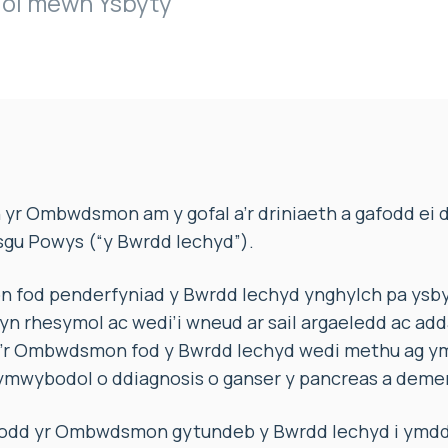
igol mewn Ysbyty
yr Ombwdsmon am y gofal a’r driniaeth a gafodd ei 
gu Powys (“y Bwrdd Iechyd”).
 fod penderfyniad y Bwrdd Iechyd ynghylch pa ysby
yn rhesymol ac wedi’i wneud ar sail argaeledd ac add
’r Ombwdsmon fod y Bwrdd Iechyd wedi methu ag ym
 ymwybodol o ddiagnosis o ganser y pancreas a demen
iodd yr Ombwdsmon gytundeb y Bwrdd Iechyd i ymddih