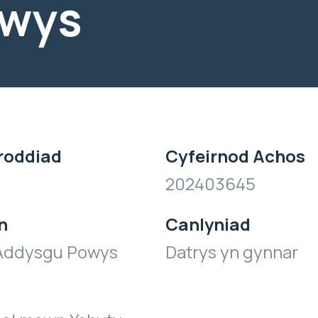
owys
roddiad
Cyfeirnod Achos
202403645
n
Canlyniad
Addysgu Powys
Datrys yn gynnar