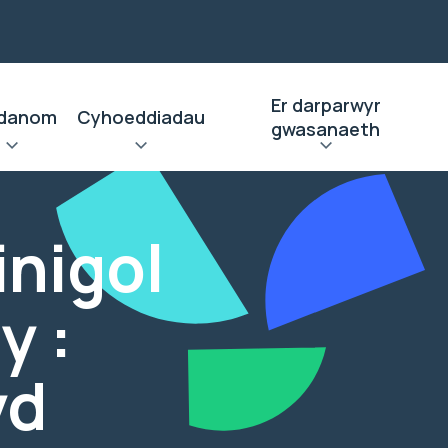
Er darparwyr
danom
Cyhoeddiadau
gwasanaeth
inigol
y :
yd