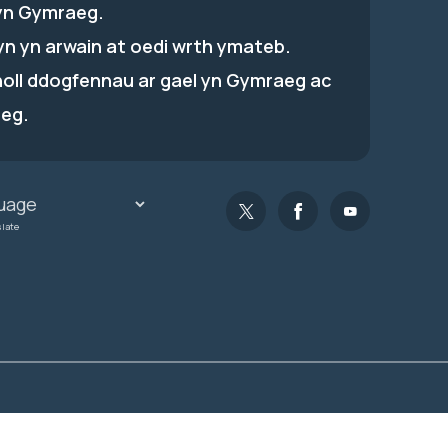
yn Gymraeg.
hyn yn arwain at oedi wrth ymateb.
holl ddogfennau ar gael yn Gymraeg ac
eg.
slate