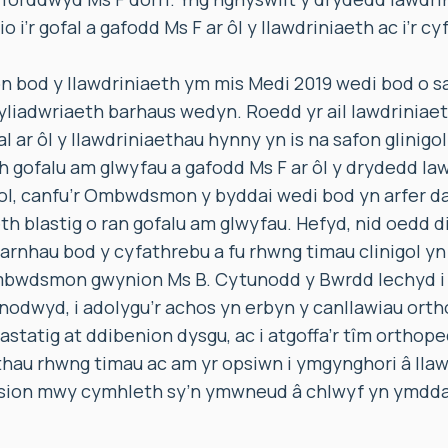
’r gofal a gafodd Ms F ar ôl y llawdriniaeth ac i’r c
bod y llawdriniaeth ym mis Medi 2019 wedi bod o saf
yliadwriaeth barhaus wedyn. Roedd yr ail lawdriniaet
al ar ôl y llawdriniaethau hynny yn is na safon glinigo
 gofalu am glwyfau a gafodd Ms F ar ôl y drydedd la
dol, canfu’r Ombwdsmon y byddai wedi bod yn arfer d
h blastig o ran gofalu am glwyfau. Hefyd, nid oedd d
rnhau bod y cyfathrebu a fu rhwng timau clinigol yn 
bwdsmon gwynion Ms B. Cytunodd y Bwrdd Iechyd i 
odwyd, i adolygu’r achos yn erbyn y canllawiau orth
astatig at ddibenion dysgu, ac i atgoffa’r tîm ortho
hau rhwng timau ac am yr opsiwn i ymgynghori â lla
osion mwy cymhleth sy’n ymwneud â chlwyf yn ymdd