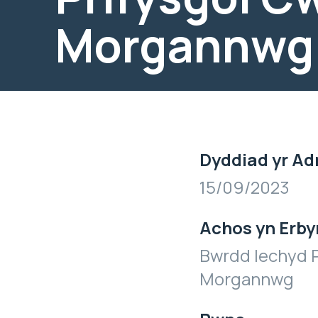
Morgannwg
Dyddiad yr Ad
15/09/2023
Achos yn Erby
Bwrdd Iechyd P
Morgannwg