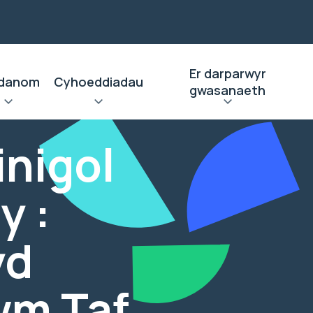
Er darparwyr
danom
Cyhoeddiadau
gwasanaeth
inigol
y :
yd
wm Taf