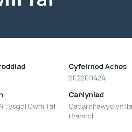
roddiad
Cyfeirnod Achos
202200424
n
Canlyniad
rifysgol Cwm Taf
Cadarnhawyd yn ll
rhannol