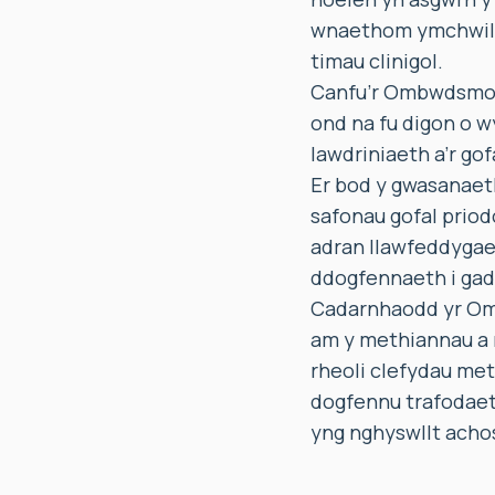
wnaethom ymchwilio i
timau clinigol.
Canfu’r Ombwdsmon 
ond na fu digon o w
lawdriniaeth a’r gof
Er bod y gwasanaeth
safonau gofal prio
adran llawfeddygaet
ddogfennaeth i gada
Cadarnhaodd yr Om
am y methiannau a n
rheoli clefydau met
dogfennu trafodaet
yng nghyswllt ach