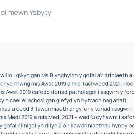
igol mewn Ysbyty
io i gŵyn gan Ms B ynghylch y gofal a’r driniaeth a 
Iechyd rhwng mis Awst 2019 a mis Tachwedd 2021. Roe
s Awst 2019 cafodd doriad patholegol i asgwrn y fo
y’n cael ei achosi gan glefyd yn hytrach nag anaf).
liad a oedd 3 llawdriniaeth ar gyfer y toriad i asgwrn
s Medi 2019 a mis Medi 2021 – wedi’u cyflawni i safon
y gofal clinigol yn dilyn 2 o’r llawdriniaethau hynny o
forddwyd Ms F dorri. Yng nghyswllt y drydedd lawdrin