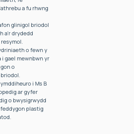
yfathrebu a fu rhwng
on glinigol briodol
h a’r drydedd
l resymol.
wdriniaeth o fewn y
a i gael mewnbwn yr
igon o
briodol.
ymddiheuro i Ms B
opedig ar gyfer
pedig o bwysigrwydd
wfeddygon plastig
atod.