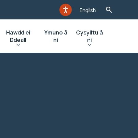
English
Hawdd ei
Ymuno â
Cysylltu â
Ddeall
ni
ni