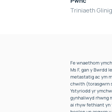
Pwnc
Triniaeth Glin
Fe wnaethom ymchwil
Ms F, gan y Bwrdd 
metastatig ac ym mi
chwith (torasgwrn s
Ystyriodd yr ymchwi
gynhaliwyd rhwng mi
ai rhyw fethiant yn 
hoelen yn asgwrn y 