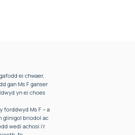
gafodd ei chwaer,
dd gan Ms F ganser
rddwyd yn ei choes
 y forddwyd Ms F – a
 glinigol briodol ac
edd wedi achosi i’r
iaeth, fe