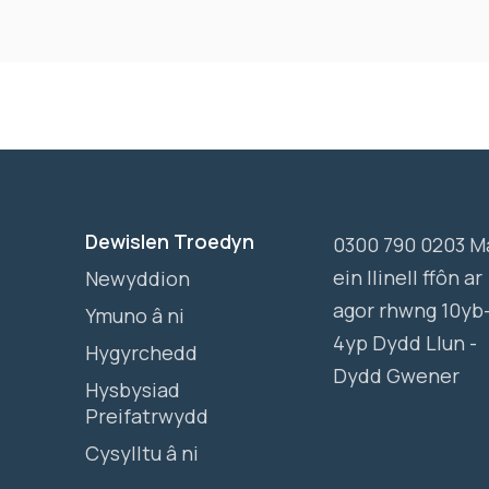
Dewislen Troedyn
0300 790 0203 M
ein llinell ffôn ar
Newyddion
agor rhwng 10yb
Ymuno â ni
4yp Dydd Llun -
Hygyrchedd
Dydd Gwener
Hysbysiad
Preifatrwydd
Cysylltu â ni