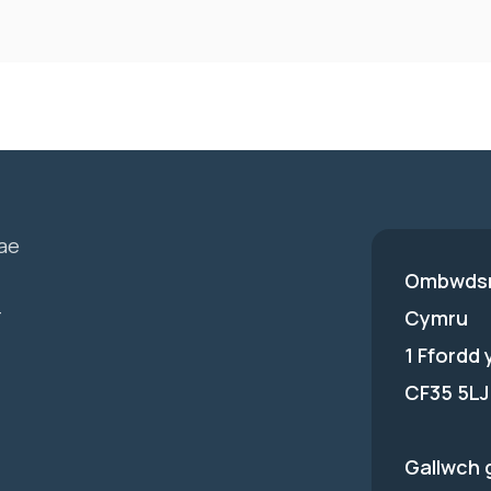
ae
Ombwdsm
-
Cymru
1 Ffordd
CF35 5LJ
Gallwch 