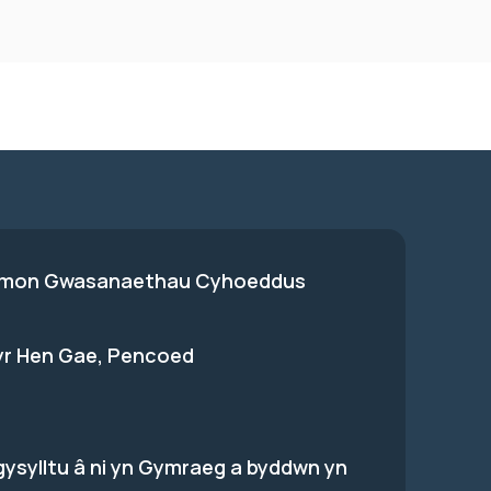
on Gwasanaethau Cyhoeddus
 yr Hen Gae, Pencoed
gysylltu â ni yn Gymraeg a byddwn yn