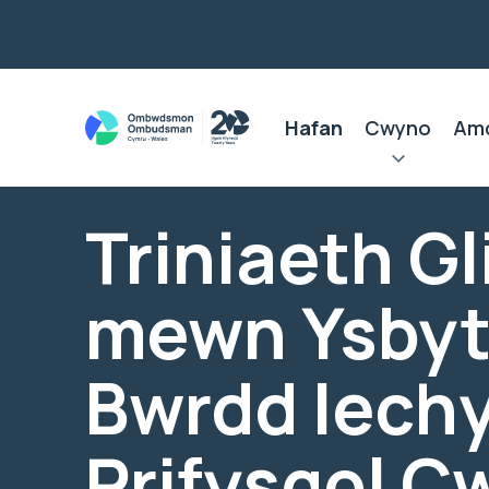
Hafan
Cwyno
Am
Triniaeth Gl
mewn Ysbyt
Bwrdd Iech
Prifysgol C