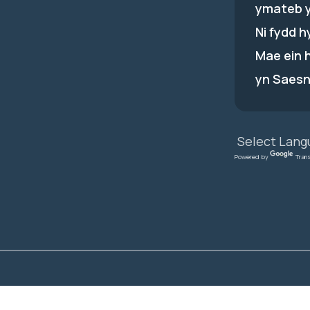
ymateb 
Ni fydd 
Mae ein 
yn Saesn
Powered by
Tran