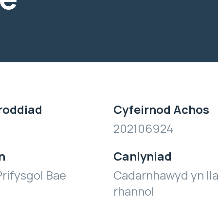
roddiad
Cyfeirnod Achos
202106924
n
Canlyniad
rifysgol Bae
Cadarnhawyd yn ll
rhannol