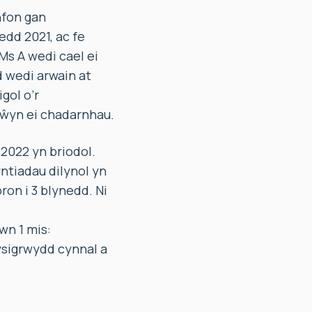
nfon gan
dd 2021, ac fe
 Ms A wedi cael ei
d wedi arwain at
gol o’r
gŵyn ei chadarnhau.
2022 yn briodol.
ntiadau dilynol yn
ron i 3 blynedd. Ni
n 1 mis:
ysigrwydd cynnal a