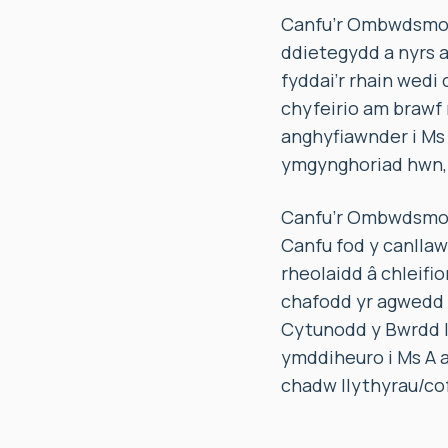
Canfu’r Ombwdsmon 
ddietegydd a nyrs 
fyddai’r rhain wedi 
chyfeirio am brawf 
anghyfiawnder i Ms
ymgynghoriad hwn, a
Canfu’r Ombwdsmon 
Canfu fod y canllaw
rheolaidd â chleifi
chafodd yr agwedd 
Cytunodd y Bwrdd I
ymddiheuro i Ms A a
chadw llythyrau/cof