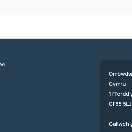
ae
Ombwdsm
-
Cymru
1 Ffordd
CF35 5LJ
Gallwch 