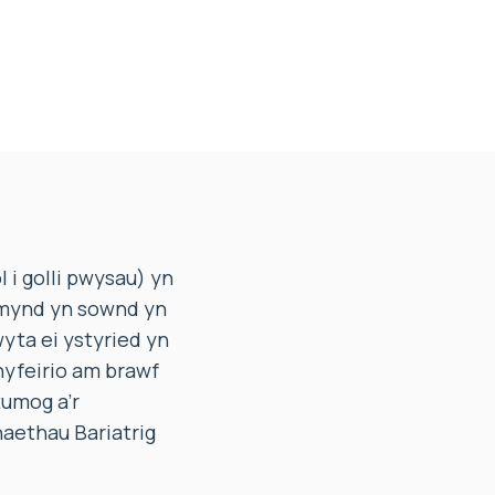
 i golli pwysau) yn
 mynd yn sownd yn
wyta ei ystyried yn
hyfeirio am brawf
tumog a’r
aethau Bariatrig