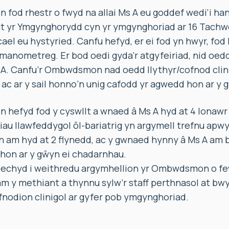
fod rhestr o fwyd na allai Ms A eu goddef wedi’i ha
at yr Ymgynghorydd cyn yr ymgynghoriad ar 16 Tachwe
cael eu hystyried. Canfu hefyd, er ei fod yn hwyr, fod
manometreg. Er bod oedi gyda’r atgyfeiriad, nid oed
 A. Canfu’r Ombwdsmon nad oedd llythyr/cofnod clini
c ar y sail honno’n unig cafodd yr agwedd hon ar y 
hefyd fod y cyswllt a wnaed â Ms A hyd at 4 Ionawr 
iau llawfeddygol ôl-bariatrig yn argymell trefnu apwy
on am hyd at 2 flynedd, ac y gwnaed hynny â Ms A am b
hon ar y gŵyn ei chadarnhau.
echyd i weithredu argymhellion yr Ombwdsmon o few
m y methiant a thynnu sylw’r staff perthnasol at bw
nodion clinigol ar gyfer pob ymgynghoriad.