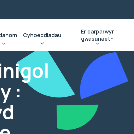
Er darparwyr
danom
Cyhoeddiadau
gwasanaeth
inigol
y :
yd
ae