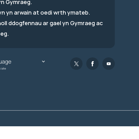
yn Gymraeg.
hyn yn arwain at oedi wrth ymateb.
holl ddogfennau ar gael yn Gymraeg ac
eg.
slate