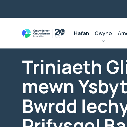
Hafan
Cwyno
Am
Triniaeth Gl
mewn Ysbyt
Bwrdd Iech
Prifysgol B