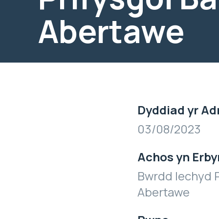
Abertawe
Dyddiad yr Ad
03/08/2023
Achos yn Erby
Bwrdd Iechyd P
Abertawe