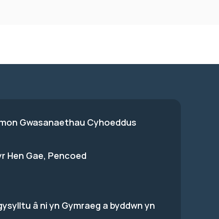
on Gwasanaethau Cyhoeddus
 yr Hen Gae, Pencoed
gysylltu â ni yn Gymraeg a byddwn yn