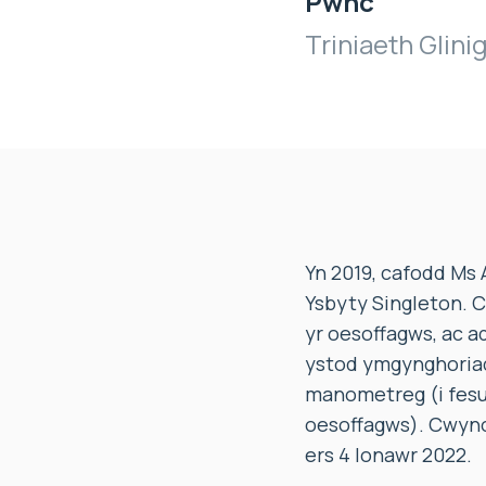
Pwnc
Triniaeth Glin
Yn 2019, cafodd Ms 
Ysbyty Singleton.
yr oesoffagws, ac a
ystod ymgynghoriad 
manometreg (i fesur
oesoffagws). Cwyno
ers 4 Ionawr 2022.