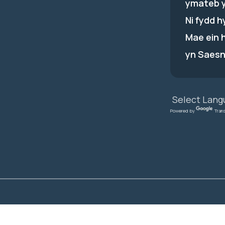
ymateb 
Ni fydd 
Mae ein 
yn Saesn
Powered by
Tran