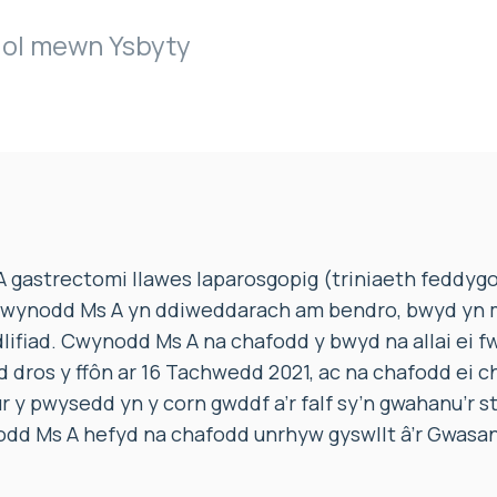
igol mewn Ysbyty
A gastrectomi llawes laparosgopig (triniaeth feddygol
 Cwynodd Ms A yn ddiweddarach am bendro, bwyd yn
dlifiad. Cwynodd Ms A na chafodd y bwyd na allai ei f
dros y ffôn ar 16 Tachwedd 2021, ac na chafodd ei c
 y pwysedd yn y corn gwddf a’r falf sy’n gwahanu’r s
dd Ms A hefyd na chafodd unrhyw gyswllt â’r Gwasan