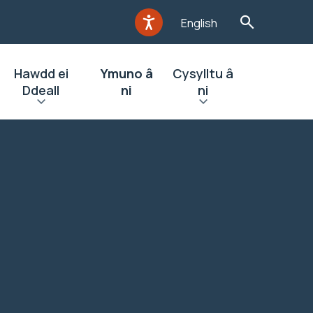
English
Hawdd ei
Ymuno â
Cysylltu â
Ddeall
ni
ni