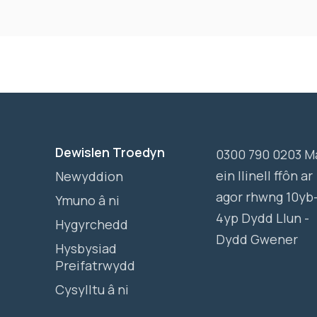
Dewislen Troedyn
0300 790 0203 M
ein llinell ffôn ar
Newyddion
agor rhwng 10yb
Ymuno â ni
4yp Dydd Llun -
Hygyrchedd
Dydd Gwener
Hysbysiad
Preifatrwydd
Cysylltu â ni