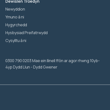
Dewislen Troedyn
Newyddion
Ymuno â ni
Hygyrchedd
Hysbysiad Preifatrwydd
Cysylltu â ni
0300 790 0203 Mae ein llinell ffôn ar agor rhwng 10yb-
4yp Dydd Llun - Dydd Gwener