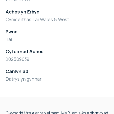
Achos yn Erbyn
Cymdeithas Tai Wales & West
Pwnc
Tai
Cyfeirnod Achos
202509039
Canlyniad
Datrys yn gynnar
Cwynodd Mrs A ar ran ei mam, Ms B, am sŵn a dirgryniad