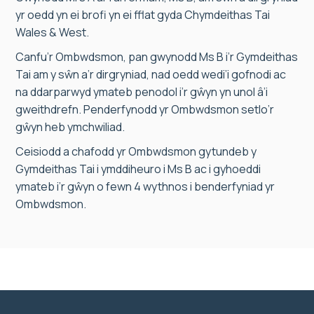
yr oedd yn ei brofi yn ei fflat gyda Chymdeithas Tai
Wales & West.
Canfu’r Ombwdsmon, pan gwynodd Ms B i’r Gymdeithas
Tai am y sŵn a’r dirgryniad, nad oedd wedi’i gofnodi ac
na ddarparwyd ymateb penodol i’r gŵyn yn unol â’i
gweithdrefn. Penderfynodd yr Ombwdsmon setlo’r
gŵyn heb ymchwiliad.
Ceisiodd a chafodd yr Ombwdsmon gytundeb y
Gymdeithas Tai i ymddiheuro i Ms B ac i gyhoeddi
ymateb i’r gŵyn o fewn 4 wythnos i benderfyniad yr
Ombwdsmon.