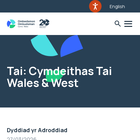
English
Tai: Cymdeithas Tai
Wales & West
Dyddiad yr Adroddiad
27/03/2026