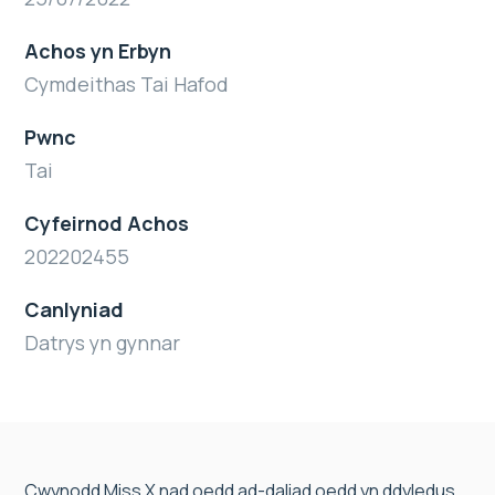
Achos yn Erbyn
Cymdeithas Tai Hafod
Pwnc
Tai
Cyfeirnod Achos
202202455
Canlyniad
Datrys yn gynnar
Cwynodd Miss X nad oedd ad-daliad oedd yn ddyledus