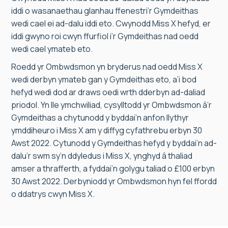
iddi o wasanaethau glanhau ffenestri’r Gymdeithas
wedi cael ei ad-dalu iddi eto. Cwynodd Miss X hefyd, er
iddi gwyno roi cwyn ffurfiol i’r Gymdeithas nad oedd
wedi cael ymateb eto.
Roedd yr Ombwdsmon yn bryderus nad oedd Miss X
wedi derbyn ymateb gan y Gymdeithas eto, a’i bod
hefyd wedi dod ar draws oedi wrth dderbyn ad-daliad
priodol. Yn lle ymchwiliad, cysylltodd yr Ombwdsmon â’r
Gymdeithas a chytunodd y byddai’n anfon llythyr
ymddiheuro i Miss X am y diffyg cyfathrebu erbyn 30
Awst 2022. Cytunodd y Gymdeithas hefyd y byddai’n ad-
dalu’r swm sy’n ddyledus i Miss X, ynghyd â thaliad
amser a thrafferth, a fyddai’n golygu taliad o £100 erbyn
30 Awst 2022. Derbyniodd yr Ombwdsmon hyn fel ffordd
o ddatrys cwyn Miss X.