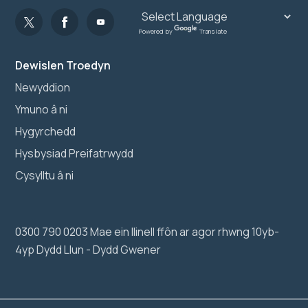
Powered by
Translate
Dewislen Troedyn
Newyddion
Ymuno â ni
Hygyrchedd
Hysbysiad Preifatrwydd
Cysylltu â ni
0300 790 0203 Mae ein llinell ffôn ar agor rhwng 10yb-
4yp Dydd Llun - Dydd Gwener