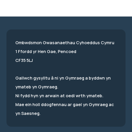
Ombwdsmon Gwasanaethau Cyhoeddus Cymru
1 Ffordd yr Hen Gae, Pencoed
CF35 5LJ
Gallwch gysylltu â ni yn Gymraeg a byddwn yn
ymateb yn Gymraeg.
Ni fydd hyn yn arwain at oedi wrth ymateb.
Mae ein holl ddogfennau ar gael yn Gymraeg ac
yn Saesneg.