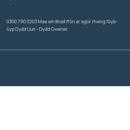
0300 790 0203 Mae ein llinell ffôn ar agor rhwng 10yb-
4yp Dydd Llun - Dydd Gwener