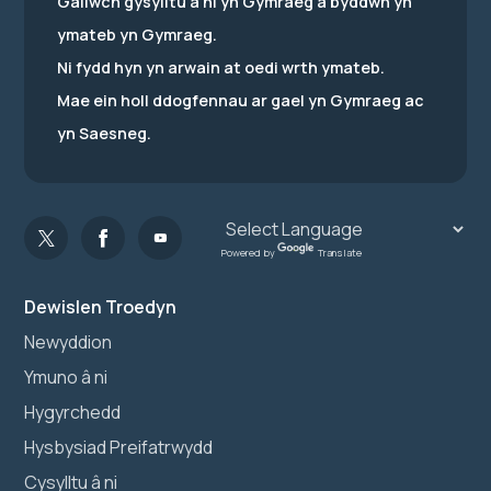
Gallwch gysylltu â ni yn Gymraeg a byddwn yn
ymateb yn Gymraeg.
Ni fydd hyn yn arwain at oedi wrth ymateb.
Mae ein holl ddogfennau ar gael yn Gymraeg ac
yn Saesneg.
Powered by
Translate
Dewislen Troedyn
Newyddion
Ymuno â ni
Hygyrchedd
Hysbysiad Preifatrwydd
Cysylltu â ni