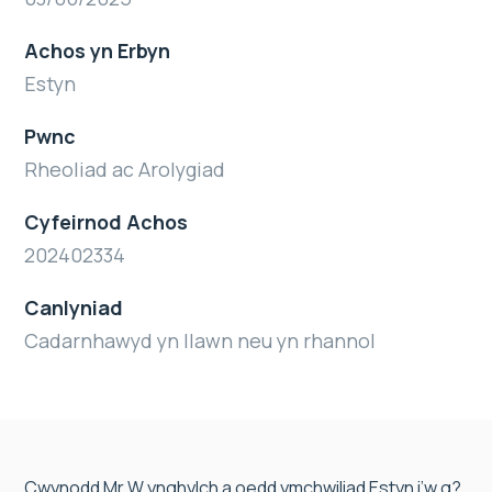
Achos yn Erbyn
Estyn
Pwnc
Rheoliad ac Arolygiad
Cyfeirnod Achos
202402334
Canlyniad
Cadarnhawyd yn llawn neu yn rhannol
Cwynodd Mr W ynghylch a oedd ymchwiliad Estyn i’w g?