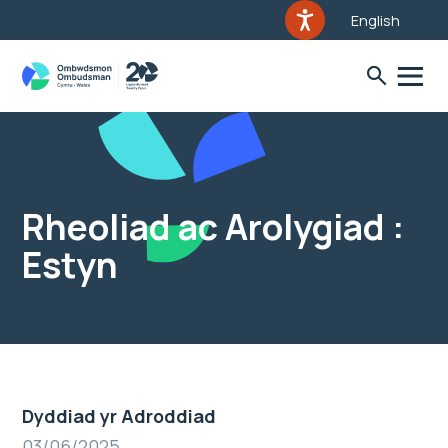
English
Rheoliad ac Arolygiad :
Estyn
Dyddiad yr Adroddiad
03/06/2025