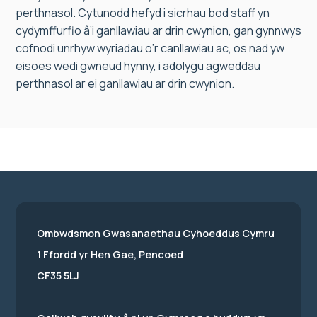
perthnasol. Cytunodd hefyd i sicrhau bod staff yn
cydymffurfio â’i ganllawiau ar drin cwynion, gan gynnwys
cofnodi unrhyw wyriadau o’r canllawiau ac, os nad yw
eisoes wedi gwneud hynny, i adolygu agweddau
perthnasol ar ei ganllawiau ar drin cwynion.
Ombwdsmon Gwasanaethau Cyhoeddus Cymru
1 Ffordd yr Hen Gae, Pencoed
CF35 5LJ