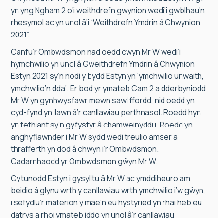
yn yng Ngham 2 o’i weithdrefn gwynion wedi’i gwblhau’n
rhesymol ac yn unol â’i “Weithdrefn Ymdrin â Chwynion
2021”.
Canfu’r Ombwdsmon nad oedd cwyn Mr W wedi’i
hymchwilio yn unol â Gweithdrefn Ymdrin â Chwynion
Estyn 2021 sy’n nodi y bydd Estyn yn ‘ymchwilio unwaith,
ymchwilio’n dda’. Er bod yr ymateb Cam 2 a dderbyniodd
Mr W yn gynhwysfawr mewn sawl ffordd, nid oedd yn
cyd-fynd yn llawn â’r canllawiau perthnasol. Roedd hyn
yn fethiant sy’n gyfystyr â chamweinyddu. Roedd yn
anghyfiawnder i Mr W sydd wedi treulio amser a
thrafferth yn dod â chwyn i’r Ombwdsmon.
Cadarnhaodd yr Ombwdsmon gŵyn Mr W.
Cytunodd Estyn i gysylltu â Mr W ac ymddiheuro am
beidio â glynu wrth y canllawiau wrth ymchwilio i’w gŵyn,
i sefydlu’r materion y mae’n eu hystyried yn rhai heb eu
datrys a rhoi ymateb iddo yn unol â’r canllawiau