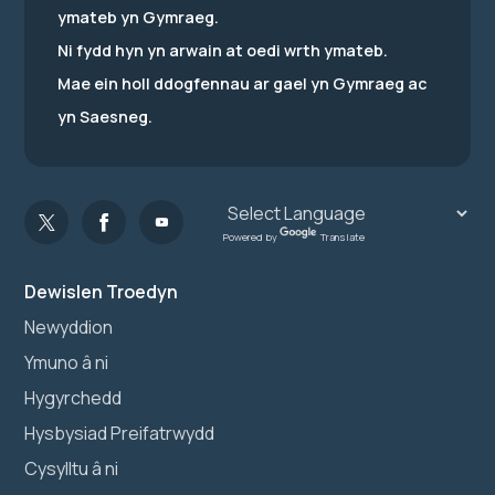
ymateb yn Gymraeg.
Ni fydd hyn yn arwain at oedi wrth ymateb.
Mae ein holl ddogfennau ar gael yn Gymraeg ac
yn Saesneg.
Powered by
Translate
Dewislen Troedyn
Newyddion
Ymuno â ni
Hygyrchedd
Hysbysiad Preifatrwydd
Cysylltu â ni