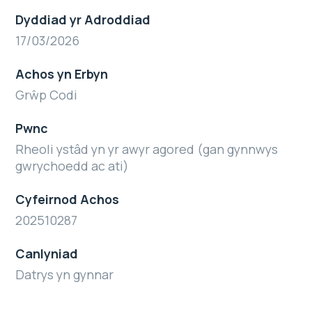
Dyddiad yr Adroddiad
17/03/2026
Achos yn Erbyn
Grŵp Codi
Pwnc
Rheoli ystâd yn yr awyr agored (gan gynnwys
gwrychoedd ac ati)
Cyfeirnod Achos
202510287
Canlyniad
Datrys yn gynnar