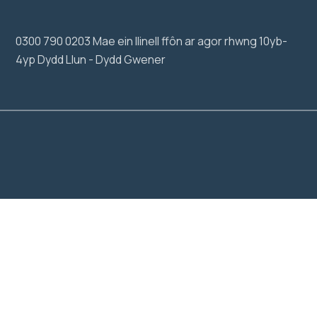
0300 790 0203 Mae ein llinell ffôn ar agor rhwng 10yb-
4yp Dydd Llun - Dydd Gwener