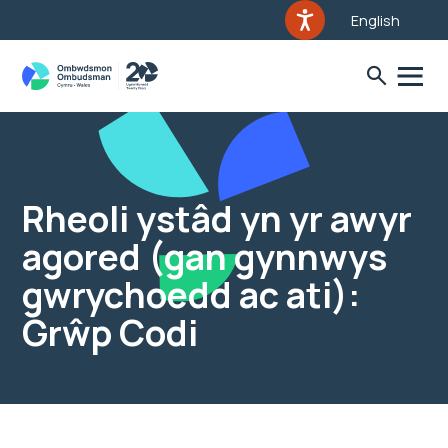
English
Rheoli ystâd yn yr awyr
agored (gan gynnwys
gwrychoedd ac ati):
Grŵp Codi