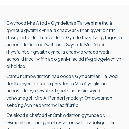
Cwynodd Mrs A fod y Gymdeithas Tai wedi methu â
gwneud gwaith cynnal a chadw ar y rhan gywir o’r ffin
rhwng ei heiddo hi ac eiddo’r Gymdeithas Tai gyfagos, a
achosodd ddifrod i’w ffens. Cwynodd Mrs A fod
rhywfaint o’r gwaith cynnal a chadw a wnaed wedi
achosi difrod i’w ffin ac o ganlyniad ddiffyg diogelwch yn
ei heiddo.
Canfu’r Ombwdsmon nad oedd y Gymdeithas Tai wedi
deall a mynd i’r afael â phryderon Mrs A yn glir, ac
achosodd hyn rwystredigaeth ac ansicrwydd
ychwanegol i Mrs A. Penderfynodd yr Ombwdsmon
setlo’r gŵyn heb ymchwiliad ffurfiol.
Ceisiodd a chafodd yr Ombwdsmon gytundeb y
Gymdeithas Tai i gynnal cyfarfod safle i adolygu’r ffin