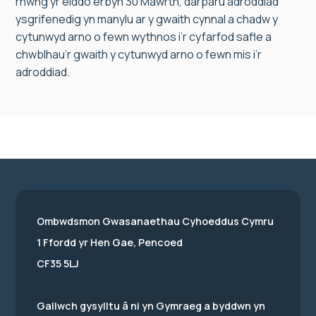
rhwng yr eiddo erbyn 30 Mawrth, darparu adroddiad
ysgrifenedig yn manylu ar y gwaith cynnal a chadw y
cytunwyd arno o fewn wythnos i’r cyfarfod safle a
chwblhau’r gwaith y cytunwyd arno o fewn mis i’r
adroddiad.
Ombwdsmon Gwasanaethau Cyhoeddus Cymru
1 Ffordd yr Hen Gae, Pencoed
CF35 5LJ
Gallwch gysylltu â ni yn Gymraeg a byddwn yn