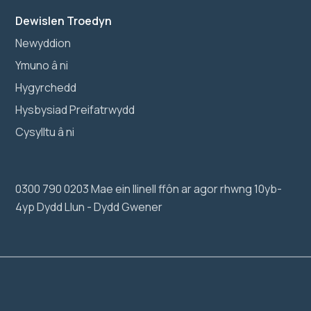
Dewislen Troedyn
Newyddion
Ymuno â ni
Hygyrchedd
Hysbysiad Preifatrwydd
Cysylltu â ni
0300 790 0203 Mae ein llinell ffôn ar agor rhwng 10yb-
4yp Dydd Llun - Dydd Gwener