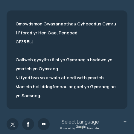
Ombwdsmon Gwasanaethau Cyhoeddus Cymru
1 Ffordd yr Hen Gae, Pencoed
CF35 5LJ
Gallwch gysylltu â ni yn Gymraeg a byddwn yn
ymateb yn Gymraeg.
Ni fydd hyn yn arwain at oedi wrth ymateb.
Mae ein holl ddogfennau ar gael yn Gymraeg ac
yn Saesneg.
Powered by
Translate