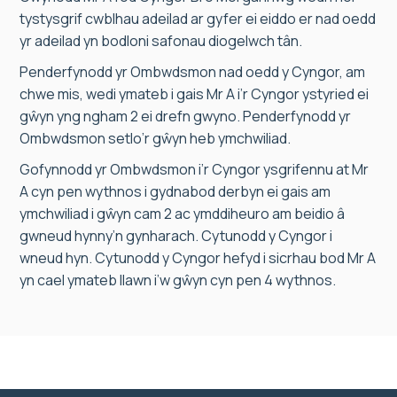
tystysgrif cwblhau adeilad ar gyfer ei eiddo er nad oedd
yr adeilad yn bodloni safonau diogelwch tân.
Penderfynodd yr Ombwdsmon nad oedd y Cyngor, am
chwe mis, wedi ymateb i gais Mr A i’r Cyngor ystyried ei
gŵyn yng ngham 2 ei drefn gwyno. Penderfynodd yr
Ombwdsmon setlo’r gŵyn heb ymchwiliad.
Gofynnodd yr Ombwdsmon i’r Cyngor ysgrifennu at Mr
A cyn pen wythnos i gydnabod derbyn ei gais am
ymchwiliad i gŵyn cam 2 ac ymddiheuro am beidio â
gwneud hynny’n gynharach. Cytunodd y Cyngor i
wneud hyn. Cytunodd y Cyngor hefyd i sicrhau bod Mr A
yn cael ymateb llawn i’w gŵyn cyn pen 4 wythnos.