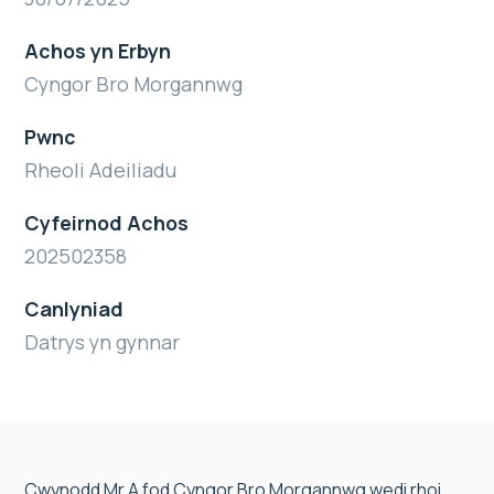
Achos yn Erbyn
Cyngor Bro Morgannwg
Pwnc
Rheoli Adeiliadu
Cyfeirnod Achos
202502358
Canlyniad
Datrys yn gynnar
Cwynodd Mr A fod Cyngor Bro Morgannwg wedi rhoi