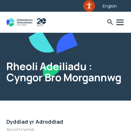
English
Rheoli Adeiliadu :
Cyngor Bro Morgannwg
Dyddiad yr Adroddiad
30/07/2025