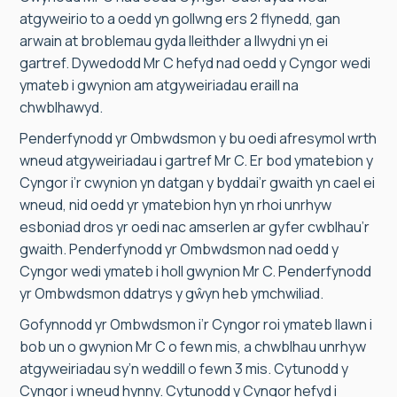
atgyweirio to a oedd yn gollwng ers 2 flynedd, gan
arwain at broblemau gyda lleithder a llwydni yn ei
gartref. Dywedodd Mr C hefyd nad oedd y Cyngor wedi
ymateb i gwynion am atgyweiriadau eraill na
chwblhawyd.
Penderfynodd yr Ombwdsmon y bu oedi afresymol wrth
wneud atgyweiriadau i gartref Mr C. Er bod ymatebion y
Cyngor i’r cwynion yn datgan y byddai’r gwaith yn cael ei
wneud, nid oedd yr ymatebion hyn yn rhoi unrhyw
esboniad dros yr oedi nac amserlen ar gyfer cwblhau’r
gwaith. Penderfynodd yr Ombwdsmon nad oedd y
Cyngor wedi ymateb i holl gwynion Mr C. Penderfynodd
yr Ombwdsmon ddatrys y gŵyn heb ymchwiliad.
Gofynnodd yr Ombwdsmon i’r Cyngor roi ymateb llawn i
bob un o gwynion Mr C o fewn mis, a chwblhau unrhyw
atgyweiriadau sy’n weddill o fewn 3 mis. Cytunodd y
Cyngor i wneud hynny. Cytunodd y Cyngor hefyd i