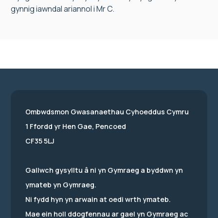
gynnig iawndal ariannol i Mr C.
Ombwdsmon Gwasanaethau Cyhoeddus Cymru
1 Ffordd yr Hen Gae, Pencoed
CF35 5LJ
Gallwch gysylltu â ni yn Gymraeg a byddwn yn
ymateb yn Gymraeg.
Ni fydd hyn yn arwain at oedi wrth ymateb.
Mae ein holl ddogfennau ar gael yn Gymraeg ac