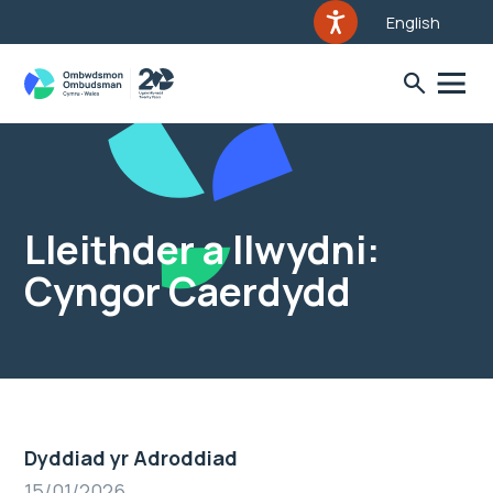
English
Lleithder a llwydni:
Cyngor Caerdydd
Dyddiad yr Adroddiad
15/01/2026