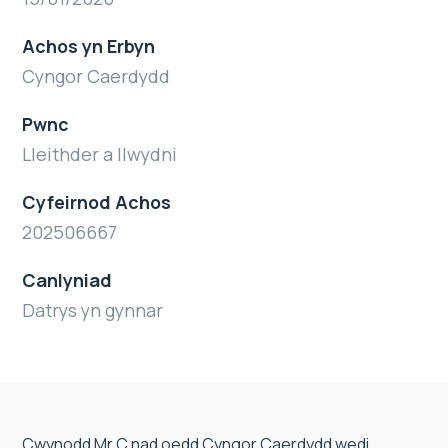
Achos yn Erbyn
Cyngor Caerdydd
Pwnc
Lleithder a llwydni
Cyfeirnod Achos
202506667
Canlyniad
Datrys yn gynnar
Cwynodd Mr C nad oedd Cyngor Caerdydd wedi