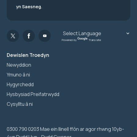
yn Saesneg.
Powered by
Translate
Dewislen Troedyn
Newyddion
Ymuno â ni
Hygyrchedd
Hysbysiad Preifatrwydd
Cysylltu â ni
0300 790 0203 Mae ein llinell ffôn ar agor rhwng 10yb-