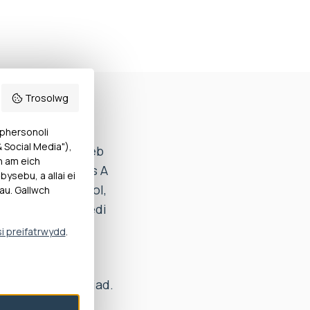
Trosolwg
 phersonoli
Social Media"),
i cyhoeddi ymateb
h am eich
3. Dywedodd Miss A
ysebu, a allai ei
lygiadol amrywiol,
au. Gallwch
niad, nid oedd wedi
si preifatrwydd
.
fod hyn wedi
ŵyn heb ymchwiliad.