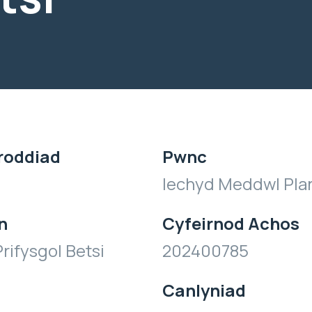
roddiad
Pwnc
Iechyd Meddwl Plan
n
Cyfeirnod Achos
rifysgol Betsi
202400785
Canlyniad