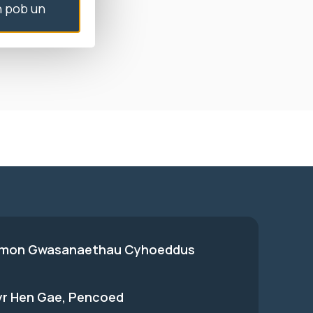
 pob un
 ysgrifenedig i
eb.
on Gwasanaethau Cyhoeddus
 yr Hen Gae, Pencoed