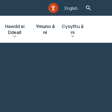
English
Hawdd ei
Ymuno â
Cysylltu â
Ddeall
ni
ni