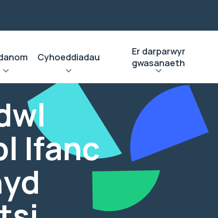
Er darparwyr
danom
Cyhoeddiadau
gwasanaeth
dwl
l Ifanc
hyd
tsi