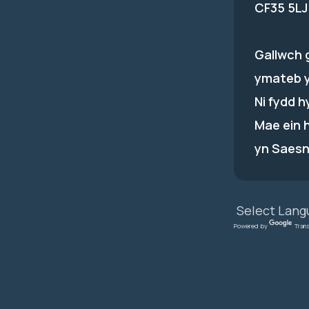
CF35 5LJ
Gallwch 
ymateb 
Ni fydd 
Mae ein 
yn Saesn
Powered by
Tran