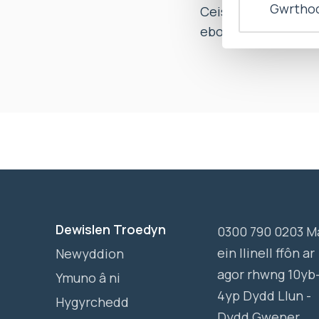
Gwrthod
Ceisiodd a chafodd
ebost Miss A, yngh
Dewislen Troedyn
0300 790 0203 M
ein llinell ffôn ar
Newyddion
agor rhwng 10yb
Ymuno â ni
4yp Dydd Llun -
Hygyrchedd
Dydd Gwener