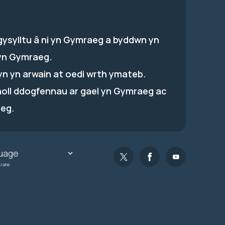
gysylltu â ni yn Gymraeg a byddwn yn
yn Gymraeg.
hyn yn arwain at oedi wrth ymateb.
holl ddogfennau ar gael yn Gymraeg ac
eg.
slate