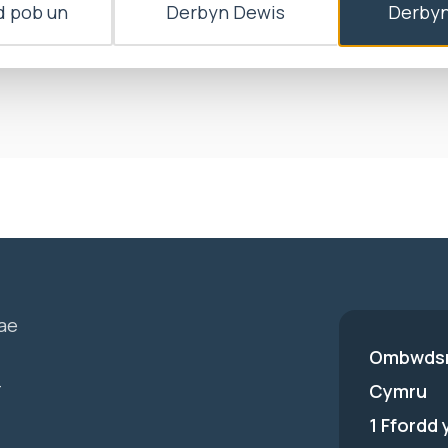
 pob un
Derbyn Dewis
Derbyn
 yr Ombwdsmon gytundeb y Bwrdd Iechyd i roi ymateb
yd ag ymddiheuriad ysgrifenedig am yr oedi cyn ymat
ae
Ombwdsm
-
Cymru
1 Ffordd