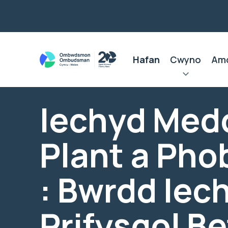
Hafan
Cwyno
Am
Iechyd Med
Plant a Phob
: Bwrdd Iec
Prifysgol Be