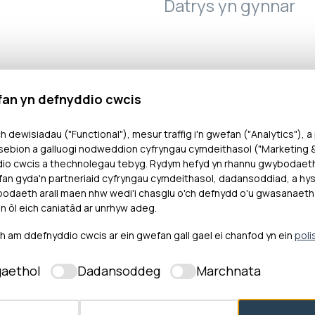
Datrys yn gynnar
fan yn defnyddio cwcis
h dewisiadau ("Functional"), mesur traffig i'n gwefan ("Analytics"), a
ebion a galluogi nodweddion cyfryngau cymdeithasol ("Marketing & 
 oedd Bwrdd Iechyd Prifysgol Betsi Cadwaladr wed
dio cwcis a thechnolegau tebyg. Rydym hefyd yn rhannu gwybodaet
ghylch asesu ei merch, a anfonwyd ar 30 Rhagfyr 202
an gyda'n partneriaid cyfryngau cymdeithasol, dadansoddiad, a hysb
wedi cael ei hasesu ar gyfer anhwylderau niwroddatb
daeth arall maen nhw wedi'i chasglu o'ch defnydd o'u gwasanaeth
n ôl eich caniatâd ar unrhyw adeg.
A, ADHD, dyslecsia, dyscalcwlia a dyspracsia. O ganly
gael diagnosis, triniaeth a chymorth yn gynnar.
am ddefnyddio cwcis ar ein gwefan gall gael ei chanfod yn ein
poli
 nad oedd y Bwrdd Iechyd wedi ymateb. Dywedodd 
aethol
Dadansoddeg
Marchnata
aeth ac ansicrwydd i Miss A. Penderfynodd setlo’r g