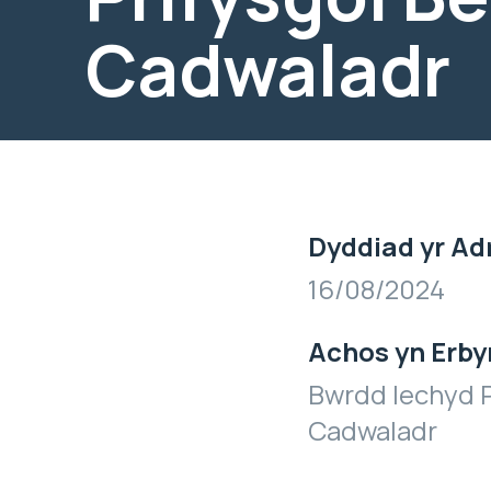
Cadwaladr
Dyddiad yr Ad
16/08/2024
Achos yn Erby
Bwrdd Iechyd P
Cadwaladr