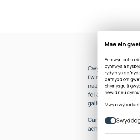
Mae ein gwe
Er mwyn cofio eic
cynnwys a hysbys
Cwynodd Miss A nad
rydym yn defnyd
i’w neges ebost yn
defnydd o'n gwef
nad oedd ei merch 
chymysgu â gwybo
newid neu dynnu'
fel awtistiaeth, PD
gallu manteisio ar 
Mwy o wybodaeth 
Canfu’r Ombwdsmon
Swyddog
achosi rhwystredig