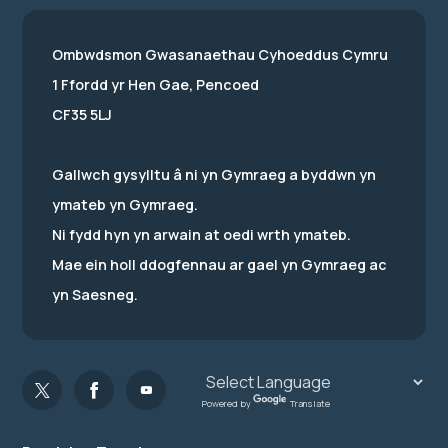
Ombwdsmon Gwasanaethau Cyhoeddus Cymru
1 Ffordd yr Hen Gae, Pencoed
CF35 5LJ
Gallwch gysylltu â ni yn Gymraeg a byddwn yn
ymateb yn Gymraeg.
Ni fydd hyn yn arwain at oedi wrth ymateb.
Mae ein holl ddogfennau ar gael yn Gymraeg ac
yn Saesneg.
Powered by
Translate