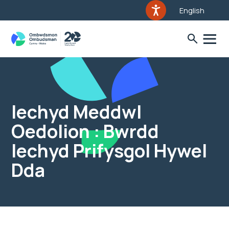
English
Iechyd Meddwl
Oedolion : Bwrdd
Iechyd Prifysgol Hywel
Dda