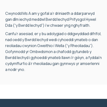
Cwynodd Ms A am y gofal a’r driniaeth a ddarparwyd
gan dîm iechyd meddwl Bwrdd Iechyd Prifysgol Hywel
Dda (“y Bwrdd Iechyd”) i’w chwaer yng nghyfraith.
Canfu’r asesiad, er y bu adolygiad o ddigwyddiad difrifol,
nad oedd y Bwrdd Iechyd wedi cyhoeddi ymateb o dan
reoliadau cwynion Gweithio i Wella (“y Rheoliadau”).
Gofynnodd yr Ombwdsmon a chafodd gytundeb y
Bwrdd Iechyd i gyhoeddi ymateb llawn i’r gŵyn, a fyddai’n
cydymffurfio â’r rheoliadau gan gynnwys yr amserlenni
a nodir yno.