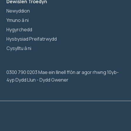
Dewislen Troedyn
Newyddion
Ymuno â ni
Hygyrchedd
Hysbysiad Preifatrwydd
Cysylltu â ni
0300 790 0203 Mae ein llinell ffôn ar agor rhwng 10yb-
4yp Dydd Llun - Dydd Gwener