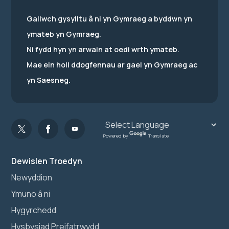
Gallwch gysylltu â ni yn Gymraeg a byddwn yn
ymateb yn Gymraeg.
Ni fydd hyn yn arwain at oedi wrth ymateb.
Mae ein holl ddogfennau ar gael yn Gymraeg ac
yn Saesneg.
Powered by
Translate
Dewislen Troedyn
Newyddion
Ymuno â ni
Hygyrchedd
Hysbysiad Preifatrwydd