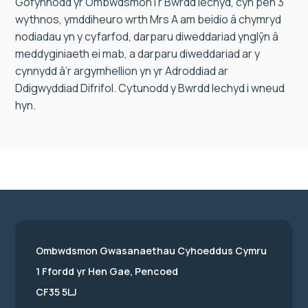
Gofynnodd yr Ombwdsmon i’r Bwrdd Iechyd, cyn pen 3
wythnos, ymddiheuro wrth Mrs A am beidio â chymryd
nodiadau yn y cyfarfod, darparu diweddariad ynglŷn â
meddyginiaeth ei mab, a darparu diweddariad ar y
cynnydd â’r argymhellion yn yr Adroddiad ar
Ddigwyddiad Difrifol. Cytunodd y Bwrdd Iechyd i wneud
hyn.
Ombwdsmon Gwasanaethau Cyhoeddus Cymru
1 Ffordd yr Hen Gae, Pencoed
CF35 5LJ