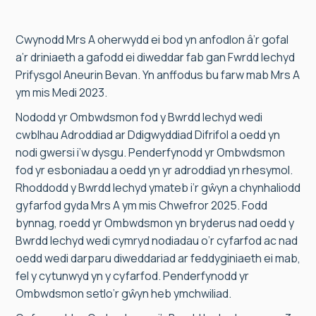
Cwynodd Mrs A oherwydd ei bod yn anfodlon â’r gofal
a’r driniaeth a gafodd ei diweddar fab gan Fwrdd Iechyd
Prifysgol Aneurin Bevan. Yn anffodus bu farw mab Mrs A
ym mis Medi 2023.
Nododd yr Ombwdsmon fod y Bwrdd Iechyd wedi
cwblhau Adroddiad ar Ddigwyddiad Difrifol a oedd yn
nodi gwersi i’w dysgu. Penderfynodd yr Ombwdsmon
fod yr esboniadau a oedd yn yr adroddiad yn rhesymol.
Rhoddodd y Bwrdd Iechyd ymateb i’r gŵyn a chynhaliodd
gyfarfod gyda Mrs A ym mis Chwefror 2025. Fodd
bynnag, roedd yr Ombwdsmon yn bryderus nad oedd y
Bwrdd Iechyd wedi cymryd nodiadau o’r cyfarfod ac nad
oedd wedi darparu diweddariad ar feddyginiaeth ei mab,
fel y cytunwyd yn y cyfarfod. Penderfynodd yr
Ombwdsmon setlo’r gŵyn heb ymchwiliad.