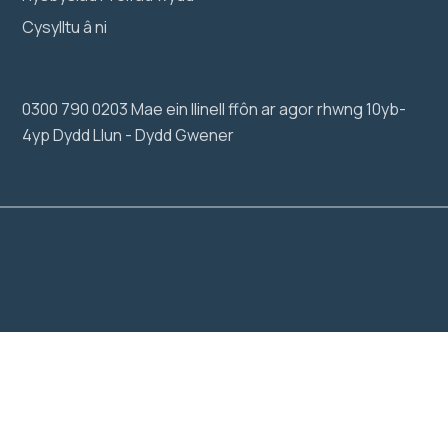
Cysylltu â ni
0300 790 0203 Mae ein llinell ffôn ar agor rhwng 10yb-
4yp Dydd Llun - Dydd Gwener