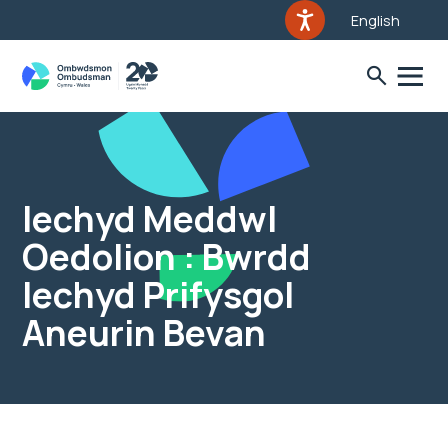
English
Iechyd Meddwl
Oedolion : Bwrdd
Iechyd Prifysgol
Aneurin Bevan